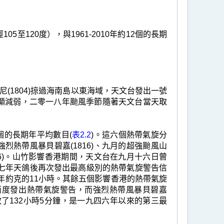
至120度），與1961-2010年約12個的長期
(1804)掠過海南島以東海域，天文台發出一號
明顯減弱，二零一八年颱風季節隨著天文台當天取
六個的長期年平均數目(
表2.2
)。這六個熱帶氣旋分
的強烈熱帶風暴貝碧嘉(1816)、九月的超強颱風山
1826)。山竹影響香港期間，天文台在九月十六日曾
七年天鴿後再次發出最高級別的熱帶氣旋警告信
年約克的11小時。其餘五個影響香港的熱帶氣旋
台兩度發出熱帶氣旋警告，而強烈熱帶風暴貝碧嘉
效了132小時5分鐘，是一九四六年以來的第三最