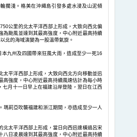
艘油輪擱淺。格美在沖繩島引發多處水浸及山泥傾
約750公里的北太平洋西部上形成，大致向西北偏
強為颱風並達到其最高強度，中心附近最高持續
州以北的海域演變為一股溫帶氣旋。
本九州及四國帶來狂風大雨，造成至少一死16
里的北太平洋西部上形成，大致向西北方向移動並迅
最高強度，中心附近最高持續風速估計為每小時
弱，七月十一日早上在福建沿岸登陸，翌日在江西
停電。瑪莉亞吹襲福建和浙江期間，亦造成至少一人
公里的北太平洋西部上形成，當日向西迅速橫過呂宋
十八日凌晨達到其最高強度，中心附近最高持續