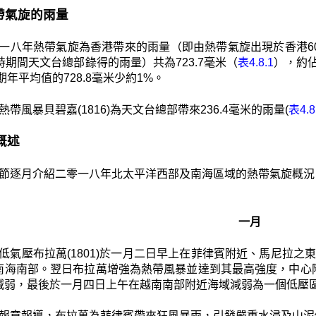
 熱帶氣旋的雨量
一八年熱帶氣旋為香港帶來的雨量（即由熱帶氣旋出現於香港60
時期間天文台總部錄得的雨量）共為723.7毫米（
表4.8.1
），約佔
長期年平均值的728.8毫米少約1%。
熱帶風暴貝碧嘉(1816)為天文台總部帶來236.4毫米的雨量(
表4.8
月概述
節逐月介紹二零一八年北太平洋西部及南海區域的熱帶氣旋概況
一月
低氣壓布拉萬(1801)於一月二日早上在菲律賓附近、馬尼拉之
南海南部。翌日布拉萬增強為熱帶風暴並達到其最高強度，中心
減弱，最後於一月四日上午在越南南部附近海域減弱為一個低壓
報章報導，布拉萬為菲律賓帶來狂風暴雨，引發嚴重水浸及山泥