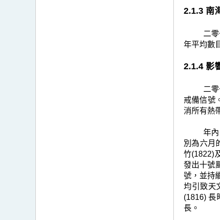
2.1.3
二零
年平均數
2.1.4
二零
戒備信號
消所有熱
年內
別為六月的
竹(182
發出十號
號，並持
均引致天
(1816
長。