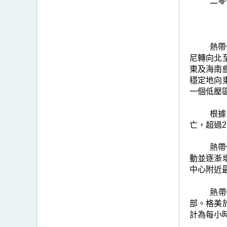
二零
熱帶
尼轉向北
東及海南
穩定地向
一個低壓
根據
亡，超過2
熱帶
動並逐漸
中心附近
熱帶
部。格美
計為每小