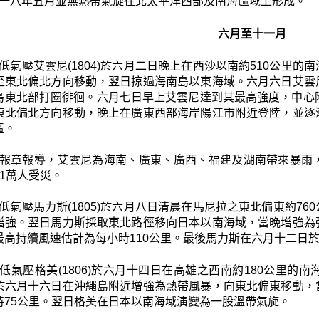
一八年五月並無熱帶氣旋在北太平洋西部及南海區域上形成。
六月至十一月
低氣壓艾雲尼(1804)於六月二日晚上在西沙以南約510公里
至東北偏北方向移動，翌日掠過海南島以東海域。六月六日艾雲
島東北部打圈徘徊。六月七日早上艾雲尼達到其最高強度，中心
東北偏北方向移動，晚上在廣東西部海岸陽江市附近登陸，並逐
區。
報章報導，艾雲尼為海南、廣東、廣西、福建及湖南帶來暴雨
1萬人受災。
低氣壓馬力斯(1805)於六月八日清晨在馬尼拉之東北偏東約7
增強。翌日馬力斯採取東北路徑移向日本以南海域，當晩增強為
最高持續風速估計為每小時110公里。最後馬力斯在六月十二日
低氣壓格美(1806)於六月十四日在高雄之西南約180公里
於六月十六日在沖繩島附近增強為熱帶風暴，向東北偏東移動，
時75公里。翌日格美在日本以南海域演變為一股溫帶氣旋。