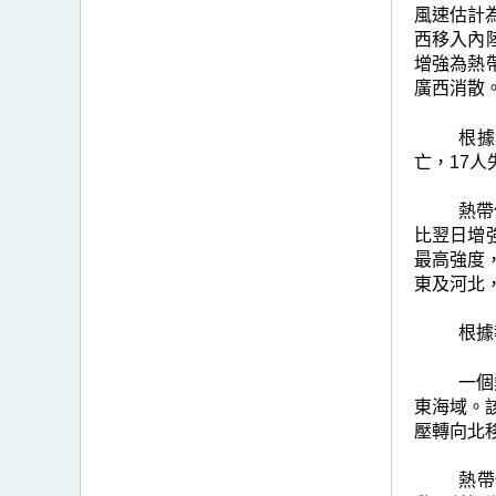
風速估計
西移入內
增強為熱
廣西消散
根據
亡，17人
熱帶
比翌日增
最高強度
東及河北
根據
一個
東海域。
壓轉向北
熱帶