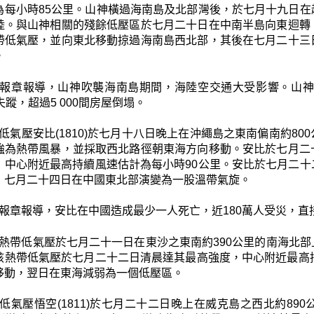
為每小時85公里。山神橫過海南島及北部灣後，於七月十九日
陸。與山神相關的殘餘低壓區於七月二十日在中南半島向東迴轉
帶低氣壓，並向東北移動掠過海南島西北部，其後在七月二十三
。
報章報導，山神吹襲海南島期間，海陸空交通大受影響。山神
失蹤，超過5 000間房屋倒塌。
低氣壓安比(1810)於七月十八日晚上在沖繩島之東南偏南約8
強為熱帶風暴，並採取西北路徑朝東海方向移動。安比於七月二
，中心附近最高持續風速估計為每小時90公里。安比於七月二
，七月二十四日在中國東北部演變為一股溫帶氣旋。
報章報導，安比在中國造成最少一人死亡，近180萬人受災，直接
熱帶低氣壓於七月二十一日在東沙之東南約390公里的南海北
該熱帶低氣壓於七月二十二日清晨達其最高強度，中心附近最高
移動，翌日在東海減弱為一個低壓區。
低氣壓悟空(1811)於七月二十二日晚上在威克島之西北約8