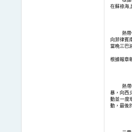
在蘇祿海
熱帶
向菲律賓
當晩三巴
根據報章
熱帶
暴，向西
動並一度
動，最後