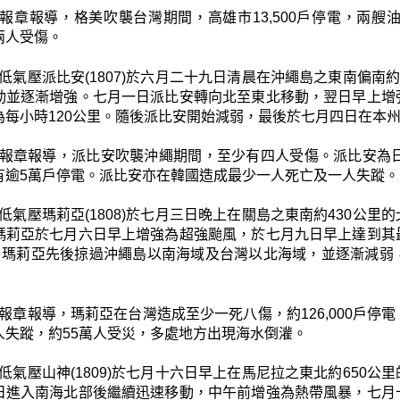
報章報導，格美吹襲台灣期間，高雄市13,500戶停電，兩
兩人受傷。
低氣壓派比安(1807)於六月二十九日清晨在沖繩島之東南偏南
動並逐漸增強。七月一日派比安轉向北至東北移動，翌日早上增
為每小時120公里。隨後派比安開始減弱，最後於七月四日在本
報章報導，派比安吹襲沖繩期間，至少有四人受傷。派比安為日
有逾5萬戶停電。派比安亦在韓國造成最少一人死亡及一人失蹤。
低氣壓瑪莉亞(1808)於七月三日晚上在關島之東南約430公
瑪莉亞於七月六日早上增強為超強颱風，於七月九日早上達到其
里。瑪莉亞先後掠過沖繩島以南海域及台灣以北海域，並逐漸減
報章報導，瑪莉亞在台灣造成至少一死八傷，約126,000戶
人失蹤，約55萬人受災，多處地方出現海水倒灌。
低氣壓山神(1809)於七月十六日早上在馬尼拉之東北約650
日進入南海北部後繼續迅速移動，中午前增強為熱帶風暴，七月