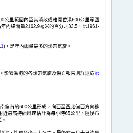
0公里範圍內至其消散或離開香港600公里範圍
年內總雨量2162.9毫米的百分之33.5，比1961-
.1
)，是年內雨量最多的熱帶氣旋。
。影響香港的各熱帶氣旋及傷亡報告則詳述於
第
東南偏南約600公里形成，向西至西北偏西方向移
附近最高持續風速估計為每小時65公里。隨後布
區。
傾瀉，造成至少三人死亡。最後於一月十日清晨