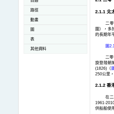
目錄
路徑
2.1.
動畫
二零
圍），多於
圖
的長期年
表
圖2.
其他資料
二零
旋登陸朝
(1826)（
圖
250公里
2.1.2
在二
1961-
供船舶使