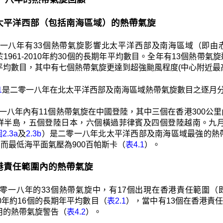
1 北太平洋西部（包括南海區域）的熱帶氣旋
一八年有33個熱帶氣旋影響北太平洋西部及南海區域（即由赤道
1961-2010年約30個的長期年平均數目。全年有13個熱帶氣旋達
平均數目，其中有七個熱帶氣旋更達到超強颱風程度(中心附近最高
1
是二零一八年在北太平洋西部及南海區域熱帶氣旋數目之逐月
一八年內有11個熱帶氣旋在中國登陸，其中三個在香港300公
鮮半島，五個登陸日本，六個橫過菲律賓及四個登陸越南。九月的超
2.3a
及
2.3b
）是二零一八年北太平洋西部及南海區域最強的熱
，而最低海平面氣壓為900百帕斯卡（
表4.1
）。
 香港責任範圍內的熱帶氣旋
零一八年的33個熱帶氣旋中，有17個出現在香港責任範圍（即北
2010年約16個的長期年平均數目（
表2.1
），當中有13個在香港責
用的熱帶氣旋警告（
表4.2
）。