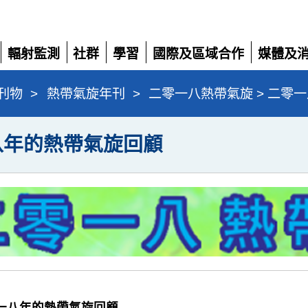
輻射監測
社群
學習
國際及區域合作
媒體及
展
展
展
展
展
開
開
開
開
開
刊物
>
熱帶氣旋年刊
>
二零一八熱帶氣旋 > 二零
八年的熱帶氣旋回顧
二零一八年的熱帶氣旋回顧