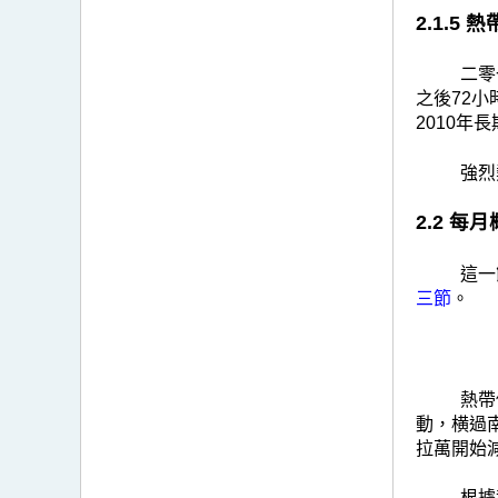
2.1.5
二零
之後72小
2010年
強烈
2.2 每
這一
三節
。
熱帶
動，横過
拉萬開始
根據