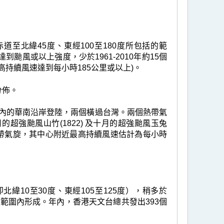
至北緯45度、東經100至180度所包括的範
到颱風或以上強度，少於1961-2010年約15個
持續風速達到每小時185公里或以上)。
分佈。
里內的華南沿岸登陸，兩個橫過台灣。兩個熱帶氣
強颱風山竹(1822) 及十月的超強颱風玉兔
帶氣旋，其中心附近最高持續風速估計為每小時
緯10至30度、東經105至125度），稍多於
任範圍內形成。年內，香港天文台總共發出393個