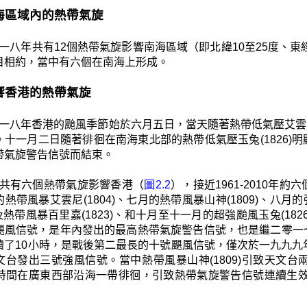
 南海區域內的熱帶氣旋
一八年共有12個熱帶氣旋影響南海區域（即北緯10至25度、東經105
目相約，當中有六個在南海上形成。
 影響香港的熱帶氣旋
一八年香港的颱風季節始於六月五日，當天隨著熱帶低氣壓艾雲尼
。十一月二日隨著徘徊在南海東北部的熱帶低氣壓玉兔(1826)
帶氣旋警告信號而結束。
共有六個熱帶氣旋影響香港（
圖2.2
），接近1961-2010年約
熱帶風暴艾雲尼(1804)、七月的熱帶風暴山神(1809)、八月
2)及熱帶風暴百里嘉(1823)、和十月至十一月的超強颱風玉兔(
颶風信號，是年內發出的最高熱帶氣旋警告信號，也是繼二零一
續了10小時，是戰後第二最長的十號颶風信號，僅次於一九九九
文台發出三號強風信號。當中熱帶風暴山神(1809)引致天文
) 長時間在廣東西部沿海一帶徘徊，引致熱帶氣旋警告信號連續生