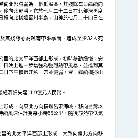
在越南北部減弱為一個低壓區，其殘餘當日繼續向
，移向北部灣。它於七月二十二日在北部灣再度
日轉向北橫過雷州半島。山神於七月二十四日在
及其殘餘亦為越南帶來暴雨，造成至少32人死
00公里的北太平洋西部上形成，初時移動緩慢。安
十日晚上進一步增強為強烈熱帶風暴，並達到其
十二日下午橫過江蘇一帶並減弱，翌日繼續橫掃山
經濟損失達11.9億元人民幣。
部上形成，向東北方向橫過呂宋海峽，移向台灣以
持續風速估計為每小時55公里。隨後該熱帶低氣
90公里的北太平洋西部上形成，大致向偏北方向移