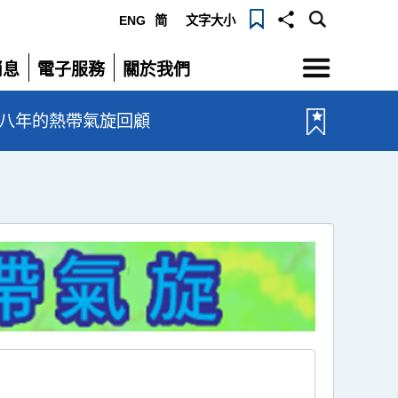
ENG
简
文字大小
選
消息
電子服務
關於我們
單
展
展
開
開
一八年的熱帶氣旋回顧