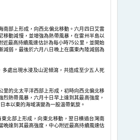
的南海南部上形成，向西北偏北移動。六月四日艾雲
尼移動減慢，並增強為熱帶風暴，在雷州半島以
附近最高持續風速估計為每小時75公里，並開始
漸減弱，最後於六月八日晚上在廣東內陸減弱為
，多處出現水浸及山泥傾瀉，共造成至少五人死
60公里的北太平洋西部上形成，初時向西北偏北移
強烈熱帶風暴，六月十日早上達到其最高強度，
於日本以東的海域演變為一股溫帶氣旋。
的南海東北部上形成，向東北移動，翌日横過台灣南
當晩達到其最高強度，中心附近最高持續風速估