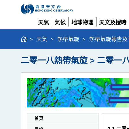
天氣
氣候
地球物理
天文及授時
展
展
展
展
開
開
開
開
>
天氣
>
熱帶氣旋
>
熱帶氣旋報告及
二零一八熱帶氣旋 > 二零一
首頁
2.1 