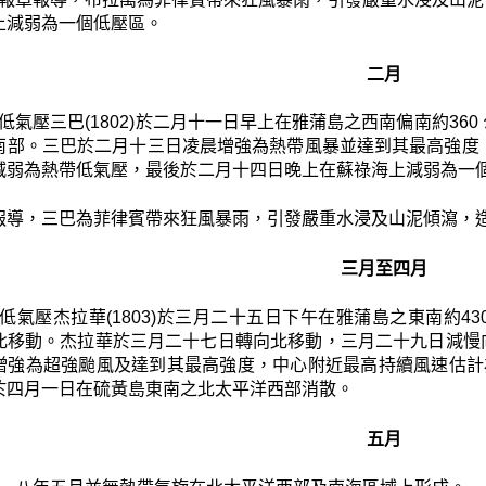
上減弱為一個低壓區。
二月
低氣壓三巴(1802)於二月十一日早上在雅蒲島之西南偏南約36
南部。三巴於二月十三日凌晨增強為熱帶風暴並達到其最高強度
減弱為熱帶低氣壓，最後於二月十四日晚上在蘇祿海上減弱為一
報導，三巴為菲律賓帶來狂風暴雨，引發嚴重水浸及山泥傾瀉，造
三月至四月
低氣壓杰拉華(1803)於三月二十五日下午在雅蒲島之東南約
北移動。杰拉華於三月二十七日轉向北移動，三月二十九日減慢
增強為超強颱風及達到其最高強度，中心附近最高持續風速估計
於四月一日在硫黃島東南之北太平洋西部消散。
五月