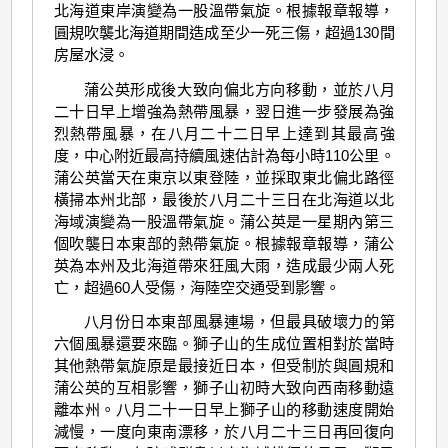
北海道東岸演變為一股溫帶氣旋。根據報章報導，
圓規吹襲北海道期間造成至少一死三傷，超過130間
房屋水浸。
蒲公英形成後大致向偏北方向移動，並於八月
二十日早上增強為熱帶風暴，翌日進一步發展為強
烈熱帶風暴，在八月二十二日早上達到其最高強
度，中心附近最高持續風速估計為每小時110公里。
蒲公英當天在東京以東登陸，並採取東北偏北路徑
橫掃本州北部，最後於八月二十三日在北海道以北
海域演變為一股溫帶氣旋。蒲公英是一星期內第三
個吹襲日本東部的熱帶氣旋。根據報章報導，蒲公
英為本州及北海道帶來狂風大雨，造成最少兩人死
亡，超過60人受傷，海陸空交通受到影響。
八月份日本東部風暴連場，但最具破壞力的第
六個風暴還要來臨。獅子山的生成位置相對於當時
其他熱帶氣旋原是最接近日本，但受制於與圓規和
蒲公英的互相影響，獅子山初時大致向西南移動遠
離本州。八月二十一日早上獅子山的移動速度開始
減慢，一度向東南漂移，於八月二十三日再回復向