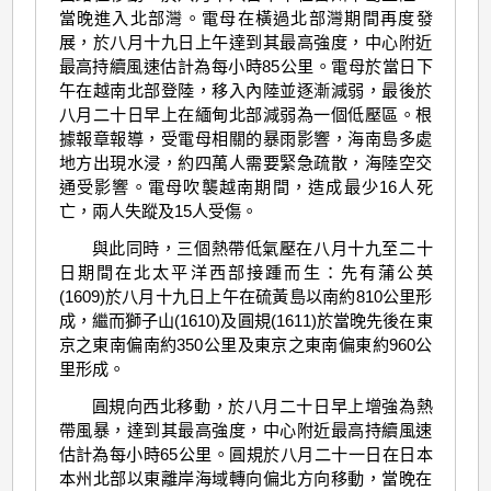
當晚進入北部灣。電母在橫過北部灣期間再度發
展，於八月十九日上午達到其最高強度，中心附近
最高持續風速估計為每小時85公里。電母於當日下
午在越南北部登陸，移入內陸並逐漸減弱，最後於
八月二十日早上在緬甸北部減弱為一個低壓區。根
據報章報導，受電母相關的暴雨影響，海南島多處
地方出現水浸，約四萬人需要緊急疏散，海陸空交
通受影響。電母吹襲越南期間，造成最少16人死
亡，兩人失蹤及15人受傷。
與此同時，三個熱帶低氣壓在八月十九至二十
日期間在北太平洋西部接踵而生：先有蒲公英
(1609)於八月十九日上午在硫黃島以南約810公里形
成，繼而獅子山(1610)及圓規(1611)於當晚先後在東
京之東南偏南約350公里及東京之東南偏東約960公
里形成。
圓規向西北移動，於八月二十日早上增強為熱
帶風暴，達到其最高強度，中心附近最高持續風速
估計為每小時65公里。圓規於八月二十一日在日本
本州北部以東離岸海域轉向偏北方向移動，當晚在