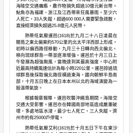
海陸空交通癱瘓，農作物損失超過10億元新台幣。
鮎魚亦為福建、浙江及江西帶來狂風暴雨，至少六
人死亡，33人失蹤，超過600 000人需要緊急疏散，
直接經濟損失超過25.8億元人民幣。
熱帶低氣壓暹芭(1618)於九月二十八日凌晨在
關島之東北偏東約570公里的北太平洋西部上形成，
初時以偏西路徑移動，九月三十日轉向西北偏北，
移向琉球群島一帶並逐漸增強。暹芭於十月三日上
午發展為超強颱風，當晚達到其最高強度，中心附
近最高持續風速估計為每小時220公里。暹芭掠過琉
球群島後採取偏北路徑橫過東海，趨向朝鮮半島南
部，十月五日晚上在日本本州以北的海域演變為一
股溫帶氣旋。
根據報章報導，暹芭吹襲沖繩島期間，海陸空
交通大受影響。暹芭亦在韓國南部地區造成嚴重破
壞，多處地區水浸，最少七人死亡，三人失蹤。濟
州市約有25000戶停電。
熱帶低氣壓艾利(1619)於十月五日下午在東沙