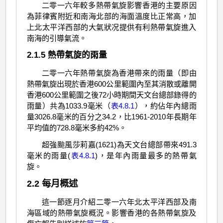
二零一六年較多熱帶氣旋影響香港的主要原因
為菲律賓附近和南海北部的海面溫度比正常高，加
上北太平洋西部的大氣狀况提供有利熱帶氣旋進入
南海的引導氣流。
2.1.5 熱帶氣旋的雨量
二零一六年熱帶氣旋為香港帶來的雨量（即由
熱帶氣旋出現於香港600公里範圍內至其消散或離開
香港600公里範圍之後72小時期間天文台總部錄得的
雨量）共為1033.9毫米（
表4.8.1
），約佔年內總雨
量3026.8毫米的百分之34.2，比1961-2010年長期年
平均值的728.8毫米多約42%。
超強颱風莎莉嘉(1621)為天文台總部帶來491.3
毫米的雨量(
表4.8.1
)，是年內雨量最多的熱帶氣
旋。
2.2 每月概述
這一節逐月介紹二零一六年北太平洋西部及南
海區域的熱帶氣旋概況。影響香港的各熱帶氣旋及