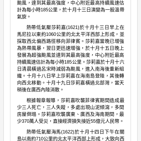
颱風，達到其最高強度，中心附近最高持續風速估
計為每小時185公里，於十月十三日演變為一股溫帶
氣旋。
熱帶低氣壓莎莉嘉(1621)於十月十三日早上在
馬尼拉以東約1060公里的北太平洋西部上形成，並
採取西北偏西路徑移向菲律賓。莎莉嘉當晚已增強
為熱帶風暴，翌日更迅速增強，於十月十五日晚上
發展為超強颱風並達到其最高強度，中心附近最高
持續風速估計為每小時185公里。莎莉嘉於十月十六
日清晨橫過呂宋時減弱為颱風，進入南海後重新組
織。十月十八日早上莎莉嘉在海南島登陸，其後轉
向西北移動。十月十九日莎莉嘉橫過北部灣，當天
稍後在廣西內陸消散。
根據報章報導，莎莉嘉吹襲菲律賓期間造成最
少三人死亡，三人失蹤，多處出現山泥傾瀉，多間
房屋倒塌。莎莉嘉吹襲廣東、廣西及海南期間，最
少370萬人受災，直接經濟損失接近55億元人民幣。
熱帶低氣壓海馬(1622)於十月十四日下午在關
島以南約710公里的北太平洋西部上形成，大致向西