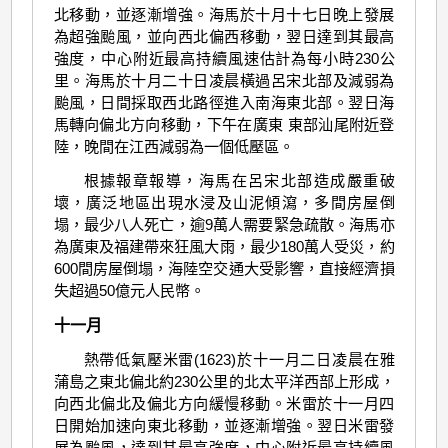
北移動，並逐漸增強。海馬於十月十七日晚上發展
為超強颱風，並向西北偏西移動，翌日達到其最高
強度，中心附近最高持續風速估計為每小時230公
里。海馬於十月二十日凌晨橫過呂宋北部及減弱為
颱風，日間採取西北路徑進入南海東北部。翌日海
馬轉向偏北方向移動，下午在廣東 東部汕尾附近登
陸，晚間在江西減弱為一個低壓區。
根據報章報導，海馬在呂宋北部造成嚴重破
壞，廣泛地區出現水浸及山泥傾瀉，多間房屋倒
塌，最少八人死亡，逾9萬人需要緊急疏散。海馬亦
為廣東及福建帶來狂風大雨，最少180萬人受災，約
600間房屋倒塌，海陸空交通大受影響，直接經濟損
失超過50億元人民幣。
十一月
熱帶低氣壓米雷(1623)於十一月二日凌晨在雅
蒲島之東北偏北約230公里的北太平洋西部上形成，
向西北偏北及偏北方向緩慢移動。米雷於十一月四
日開始加速向東北移動，並逐漸增強。翌日米雷發
展為颱風，達到其最高強度，中心附近最高持續風