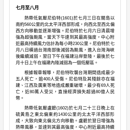
七月至八月
熱帶低氣壓尼伯特(1601)於七月三日在關島以
南約560公里的北太平洋西部形成，向西北至西北偏
西方向移動並逐漸增強。尼伯特於七月六日清晨增
強為超強颱風，當天下午達到其最高強度，中心附
近最高持續風力估計為每小時230公里。尼伯特於七
月八日橫過台灣南部後減弱為颱風，進入台灣海峽
後繼續減弱，翌日下午在福建沿岸登陸，最後於七
月十日上午在福建內陸減弱為一個低壓區。
根據報章報導，尼伯特吹襲台灣期間造成最少
五人死亡，逾400人受傷。尼伯特及其殘餘亦在福
建、江西及廣東等地造成嚴重破壞，最少有69人死
亡，近80萬人受災，直接經濟損失超過80億人民
幣。
熱帶低氣壓盧碧(1602)於七月二十三日晩上在
硫黃島之東北偏東約1430公里的北太平洋西部形
成，大致向東北偏北方向移動。盧碧於翌日增強為
熱帶風暴，並達到其最高強度，中心附近最高持續