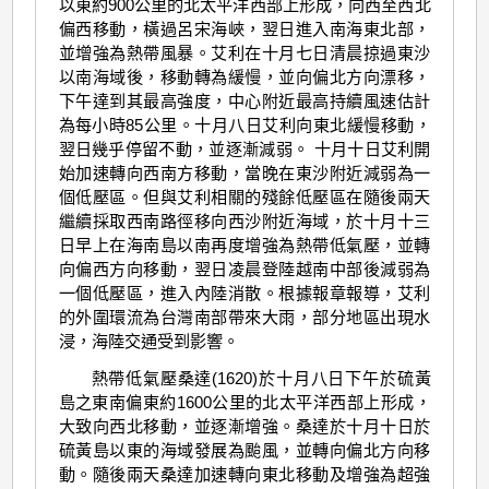
以東約900公里的北太平洋西部上形成，向西至西北
偏西移動，橫過呂宋海峽，翌日進入南海東北部，
並增強為熱帶風暴。艾利在十月七日清晨掠過東沙
以南海域後，移動轉為緩慢，並向偏北方向漂移，
下午達到其最高強度，中心附近最高持續風速估計
為每小時85公里。十月八日艾利向東北緩慢移動，
翌日幾乎停留不動，並逐漸減弱。 十月十日艾利開
始加速轉向西南方移動，當晚在東沙附近減弱為一
個低壓區。但與艾利相關的殘餘低壓區在隨後兩天
繼續採取西南路徑移向西沙附近海域，於十月十三
日早上在海南島以南再度增強為熱帶低氣壓，並轉
向偏西方向移動，翌日凌晨登陸越南中部後減弱為
一個低壓區，進入內陸消散。根據報章報導，艾利
的外圍環流為台灣南部帶來大雨，部分地區出現水
浸，海陸交通受到影響。
熱帶低氣壓桑達(1620)於十月八日下午於硫黃
島之東南偏東約1600公里的北太平洋西部上形成，
大致向西北移動，並逐漸增強。桑達於十月十日於
硫黃島以東的海域發展為颱風，並轉向偏北方向移
動。隨後兩天桑達加速轉向東北移動及增強為超強