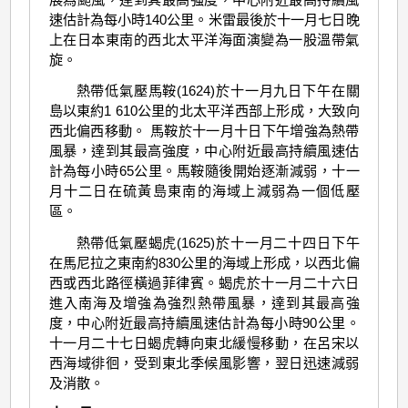
速估計為每小時140公里。米雷最後於十一月七日晚
上在日本東南的西北太平洋海面演變為一股溫帶氣
旋。
熱帶低氣壓馬鞍(1624)於十一月九日下午在關
島以東約1 610公里的北太平洋西部上形成，大致向
西北偏西移動。 馬鞍於十一月十日下午增強為熱帶
風暴，達到其最高強度，中心附近最高持續風速估
計為每小時65公里。馬鞍隨後開始逐漸減弱，十一
月十二日在硫黃島東南的海域上減弱為一個低壓
區。
熱帶低氣壓蝎虎(1625)於十一月二十四日下午
在馬尼拉之東南約830公里的海域上形成，以西北偏
西或西北路徑橫過菲律賓。蝎虎於十一月二十六日
進入南海及增強為強烈熱帶風暴，達到其最高強
度，中心附近最高持續風速估計為每小時90公里。
十一月二十七日蝎虎轉向東北緩慢移動，在呂宋以
西海域徘徊，受到東北季候風影響，翌日迅速減弱
及消散。