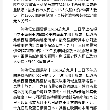
陸空交通癱瘓。莫蘭蒂亦在福建及江西等地造成嚴
重破壞，最少有29人死亡、15人失蹤，約250萬人受
災，約18000間房屋倒塌，直接經濟損失超過117億
元人民幣。
熱帶低氣壓雷伊(1615)於九月十二日早上在峴
港之東南偏東約500公里的南海中部上形成，採取西
北偏西路徑移向越南海岸，最高強度時其中心附近
持續風速估計為每小時55公里。九月十三日凌晨雷
伊登陸越南中部，下午於泰國消散。根據報章報
導，雷伊為越南帶來暴雨，造成至少兩人死亡及33
人受傷，多間房屋損毀。
熱帶低氣壓馬勒卡(1616)於九月十二日下午於
關島以西約340公里的北太平洋西部上形成，採取西
北偏西至西北路徑移向呂宋以東海域並逐漸增強。
馬勒卡於九月十六日清晨發展為強颱風，轉向西北
偏北方向橫過台灣以東海域。翌日馬勒卡達到其最
高強度，中心附近最高持續風速估計為每小時175公
里。馬勒卡於九月十八日轉向東北方向移動，九月
十九日晚及翌日橫掃日本，其後在晚間於本州南部