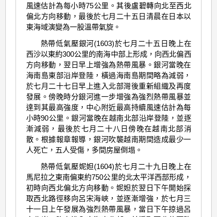
風速估計為每小時75公里。其後盧碧轉向北至西北
偏北方向移動，最後於七月二十五日清晨在日本以
東海域演變為一股溫帶氣旋。
熱帶低氣壓銀河(1603)於七月二十五日晚上在
西沙以東約300公里的南海中部上形成，向西北偏西
方向移動，翌日早上增強為熱帶風暴。銀河當晚在
海南島東部沿岸登陸，橫過海南島期間略為減弱，
於七月二十七日早上進入北部灣後重新組織及再度
發展。傍晚時分銀河進一步增強為強烈熱帶風暴並
達到其最高強度，中心附近最高持續風速估計為每
小時90公里。銀河當晚在越南北部沿岸登陸，並逐
漸減弱，最後於七月二十八日傍晚在越南北部消
散。根據報章報導，銀河吹襲越南期間造成最少一
人死亡，五人受傷，多間房屋倒塌。
熱帶低氣壓妮妲(1604)於七月二十九日晚上在
馬尼拉之東南偏東約750公里的北太平洋西部形成，
初時向西北偏北方向移動。妮妲於翌日下午開始採
取西北路徑移向呂宋海峽，並逐漸增強，於七月三
十一日上午發展為強烈熱帶風暴，當日下午掠過呂