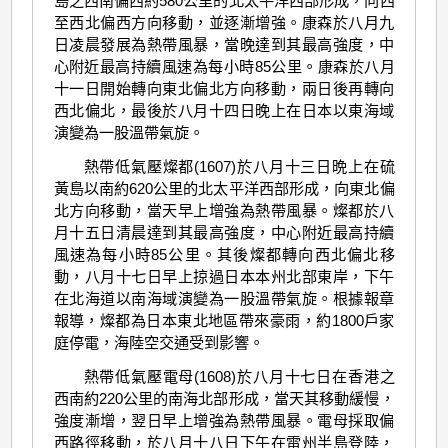
島之西南偏西約580公里的北太平洋西部形成，向西
至西北偏西方向移動，並逐漸增強。康森於八月九
日凌晨發展為熱帶風暴，當晚達到其最高強度，中
心附近最高持續風速為每小時85公里。康森於八月
十一日開始轉向東北偏北方向移動，兩日後再轉向
西北偏北，最後於八月十四日晚上在日本以東海域
演變為一股溫帶氣旋。
熱帶低氣壓燦都(1607)於八月十三日晩上在硫
黃島以南約620公里的北太平洋西部形成，向東北偏
北方向移動，當天早上增強為熱帶風暴。燦都於八
月十五日清晨達到其最高強度，中心附近最高持續
風速為每小時85公里。其後燦都轉向西北偏北移
動，八月十七日早上掠過日本本州北部東岸，下午
在北海道以南海域演變為一股溫帶氣旋。根據報章
報導，燦都為日本東北地區帶來豪雨，約1800戶家
庭停電，海陸空交通受到影響。
熱帶低氣壓電母(1608)於八月十七日在香港之
西南約220公里的南海北部形成，當天其移動緩慢，
強度漸增，翌日早上增強為熱帶風暴。電母採取偏
西路徑移動，於八月十八日下午在雷州半島登陸，