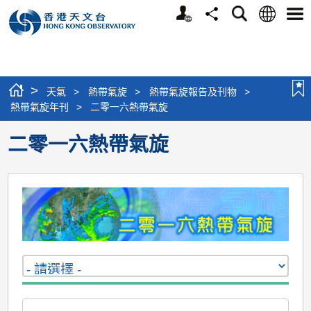
個
語
搜
分
選
人
言
尋
享
單
版
網
站
>
天氣
>
熱帶氣旋
>
熱帶氣旋報告及刊物
>
熱帶氣旋年刊
>
二零一六熱帶氣旋
二零一六熱帶氣旋