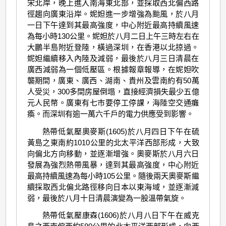
宋北岸，晚上進入南海東北部，並採取西北偏西路
徑趨向廣東沿岸。妮妲進一步增強為颱風，於八月
一日下午達到其最高強度，中心附近最高持續風速
為每小時130公里。妮妲於八月二日上午三時左右在
大鵬半島附近登陸，橫過深圳，在香港以北掠過。
妮妲繼續移入內陸及減弱，最後於八月三日清晨在
廣西減弱為一個低壓區。根據報章報導，在妮妲吹
襲期間，廣東、廣西、湖南、貴州及雲南約有50萬
人受災，300多間房屋倒塌，直接經濟損失最少五億
元人民幣。廣東有七市要停工停課，海陸空交通癱
瘓。而深圳有逾一萬六千戶的電力供應受到影響。
熱帶低氣壓奧麥斯(1605)於八月四日下午在硫
黃島之東南約1010公里的北太平洋西部形成，大致
向偏北方向移動，並逐漸增強。奧麥斯於八月六日
發展為強烈熱帶風暴，達到其最高強度，中心附近
最高持續風速為每小時105公里。隨後兩天奧麥斯繼
續採取西北偏北路徑移向日本以東海域，並逐漸減
弱，最後於八月十日清晨演變為一股溫帶氣旋。
熱帶低氣壓康森(1606)於八月八日下午在威克