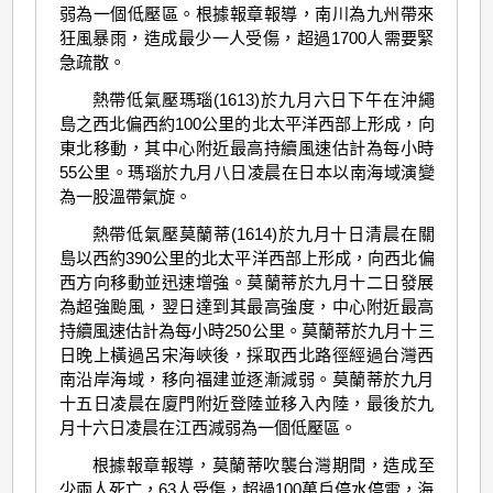
弱為一個低壓區。根據報章報導，南川為九州帶來
狂風暴雨，造成最少一人受傷，超過1700人需要緊
急疏散。
熱帶低氣壓瑪瑙(1613)於九月六日下午在沖繩
島之西北偏西約100公里的北太平洋西部上形成，向
東北移動，其中心附近最高持續風速估計為每小時
55公里。瑪瑙於九月八日凌晨在日本以南海域演變
為一股溫帶氣旋。
熱帶低氣壓莫蘭蒂(1614)於九月十日清晨在關
島以西約390公里的北太平洋西部上形成，向西北偏
西方向移動並迅速增強。莫蘭蒂於九月十二日發展
為超強颱風，翌日達到其最高強度，中心附近最高
持續風速估計為每小時250公里。莫蘭蒂於九月十三
日晚上橫過呂宋海峽後，採取西北路徑經過台灣西
南沿岸海域，移向福建並逐漸減弱。莫蘭蒂於九月
十五日凌晨在廈門附近登陸並移入內陸，最後於九
月十六日凌晨在江西減弱為一個低壓區。
根據報章報導，莫蘭蒂吹襲台灣期間，造成至
少兩人死亡，63人受傷，超過100萬戶停水停電，海