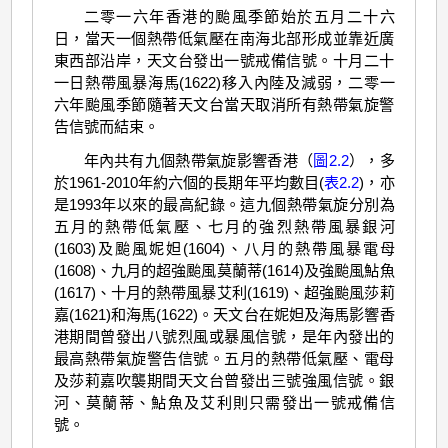
二零一六年香港的颱風季節始於五月二十六
日，當天一個熱帶低氣壓在南海北部形成並靠近廣
東西部沿岸，天文台發出一號戒備信號。十月二十
一日熱帶風暴海馬(1622)移入內陸及減弱，二零一
六年颱風季節隨著天文台當天取消所有熱帶氣旋警
告信號而結束。
年內共有九個熱帶氣旋影響香港（
圖2.2
），多
於1961-2010年約六個的長期年平均數目(
表2.2
)，亦
是1993年以來的最高紀錄。這九個熱帶氣旋分別為
五月的熱帶低氣壓、七月的強烈熱帶風暴銀河
(1603)及颱風妮妲(1604)、八月的熱帶風暴電母
(1608)、九月的超強颱風莫蘭蒂(1614)及強颱風鮎魚
(1617)、十月的熱帶風暴艾利(1619)、超強颱風莎莉
嘉(1621)和海馬(1622)。天文台在妮妲及海馬影響香
港期間曾發出八號烈風或暴風信號，是年內發出的
最高熱帶氣旋警告信號。五月的熱帶低氣壓、電母
及莎莉嘉吹襲期間天文台曾發出三號強風信號。銀
河、莫蘭蒂、鮎魚及艾利則只需發出一號戒備信
號。