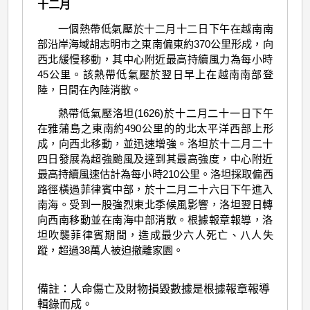
十二月
一個熱帶低氣壓於十二月十二日下午在越南南
部沿岸海域胡志明市之東南偏東約370公里形成，向
西北緩慢移動，其中心附近最高持續風力為每小時
45公里。該熱帶低氣壓於翌日早上在越南南部登
陸，日間在內陸消散。
熱帶低氣壓洛坦(1626)於十二月二十一日下午
在雅蒲島之東南約490公里的的北太平洋西部上形
成，向西北移動，並迅速增強。洛坦於十二月二十
四日發展為超強颱風及達到其最高強度，中心附近
最高持續風速估計為每小時210公里。洛坦採取偏西
路徑橫過菲律賓中部，於十二月二十六日下午進入
南海。受到一股強烈東北季候風影響，洛坦翌日轉
向西南移動並在南海中部消散。根據報章報導，洛
坦吹襲菲律賓期間，造成最少六人死亡、八人失
蹤，超過38萬人被迫撤離家園。
備註：人命傷亡及財物損毀數據是根據報章報導
輯錄而成。