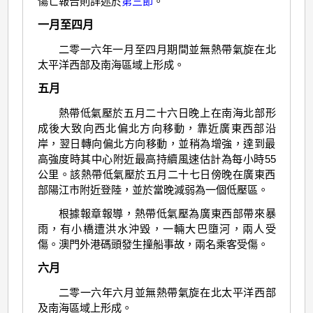
傷亡報告則詳述於
第三節
。
一月至四月
二零一六年一月至四月期間並無熱帶氣旋在北
太平洋西部及南海區域上形成。
五月
熱帶低氣壓於五月二十六日晚上在南海北部形
成後大致向西北偏北方向移動，靠近廣東西部沿
岸，翌日轉向偏北方向移動，並稍為增強，達到最
高強度時其中心附近最高持續風速估計為每小時55
公里。該熱帶低氣壓於五月二十七日傍晚在廣東西
部陽江市附近登陸，並於當晚減弱為一個低壓區。
根據報章報導，熱帶低氣壓為廣東西部帶來暴
雨，有小橋遭洪水沖毀，一輛大巴墮河，兩人受
傷。澳門外港碼頭發生撞船事故，兩名乘客受傷。
六月
二零一六年六月並無熱帶氣旋在北太平洋西部
及南海區域上形成。