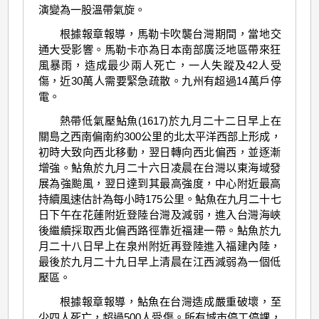
演變為一股溫帶氣旋。
根據報章報導，馬勒卡吹襲台灣期間，當地交
通大受影響。馬勒卡亦為日本南部廣泛地區帶來狂
風暴雨，造成最少兩人死亡，一人失蹤及42人受
傷，近30萬人需要緊急疏散。九州有超過14萬戶停
電。
熱帶低氣壓鮎魚(1617)於九月二十二日早上在
關島之西南偏南約300公里的北太平洋西部上形成，
初時大致向西北移動，翌日轉向西北偏西，並逐漸
增強。鮎魚於九月二十六日凌晨在台灣以東海域發
展為強颱風，翌日達到其最高強度，中心附近最高
持續風速估計為每小時175公里。鮎魚在九月二十七
日下午在花蓮附近登陸台灣及減弱，進入台灣海峽
後繼續採取西北偏西路徑靠近福建一帶。鮎魚於九
月二十八日早上在泉州附近再登陸進入福建內陸，
最後於九月二十九日早上清晨在江西減弱為一個低
壓區。
根據報章報導，鮎魚在台灣造成嚴重破壞，至
少四人死亡，超過500人受傷。所有城市停工停課，