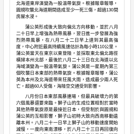
北海道東岸演變為一股溫帶氣旋。根據報章報導，
圓規吹襲北海道期間造成至少一死三傷，超過130間
房屋水浸。
蒲公英形成後大致向偏北方向移動，並於八月
二十日早上增強為熱帶風暴，翌日進一步發展為強
烈熱帶風暴，在八月二十二日早上達到其最高強
度，中心附近最高持續風速估計為每小時110公里。
蒲公英當天在東京以東登陸，並採取東北偏北路徑
橫掃本州北部，最後於八月二十三日在北海道以北
海域演變為一股溫帶氣旋。蒲公英是一星期內第三
個吹襲日本東部的熱帶氣旋。根據報章報導，蒲公
英為本州及北海道帶來狂風大雨，造成最少兩人死
亡，超過60人受傷，海陸空交通受到影響。
八月份日本東部風暴連場，但最具破壞力的第
六個風暴還要來臨。獅子山的生成位置相對於當時
其他熱帶氣旋原是最接近日本，但受制於與圓規和
蒲公英的互相影響，獅子山初時大致向西南移動遠
離本州。八月二十一日早上獅子山的移動速度開始
減慢，一度向東南漂移，於八月二十三日再回復向