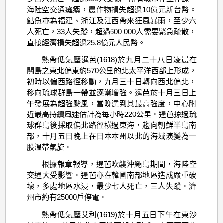
海陸空交通癱瘓，農作物損失超過10億元新台幣。
鮎魚亦為福建、浙江及江西帶來狂風暴雨，至少六
人死亡，33人失蹤，超過600 000人需要緊急疏散，
直接經濟損失超過25.8億元人民幣。
熱帶低氣壓暹芭(1618)於九月二十八日凌晨在
關島之東北偏東約570公里的北太平洋西部上形成，
初時以偏西路徑移動，九月三十日轉向西北偏北，
移向琉球群島一帶並逐漸增強。暹芭於十月三日上
午發展為超強颱風，當晚達到其最高強度，中心附
近最高持續風速估計為每小時220公里。暹芭掠過琉
球群島後採取偏北路徑橫過東海，趨向朝鮮半島南
部，十月五日晚上在日本本州以北的海域演變為一
股溫帶氣旋。
根據報章報導，暹芭吹襲沖繩島期間，海陸空
交通大受影響。暹芭亦在韓國南部地區造成嚴重破
壞，多處地區水浸，最少七人死亡，三人失蹤。濟
州市約有25000戶停電。
熱帶低氣壓艾利(1619)於十月五日下午在東沙