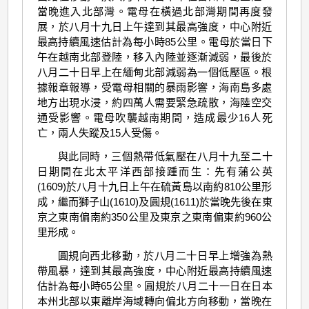
當晚進入北部灣。電母在橫過北部灣期間再度發
展，於八月十九日上午達到其最高強度，中心附近
最高持續風速估計為每小時85公里。電母於當日下
午在越南北部登陸，移入內陸並逐漸減弱，最後於
八月二十日早上在緬甸北部減弱為一個低壓區。根
據報章報導，受電母相關的暴雨影響，海南島多處
地方出現水浸，約四萬人需要緊急疏散，海陸空交
通受影響。電母吹襲越南期間，造成最少16人死
亡，兩人失蹤及15人受傷。
與此同時，三個熱帶低氣壓在八月十九至二十
日期間在北太平洋西部接踵而生：先有蒲公英
(1609)於八月十九日上午在硫黃島以南約810公里形
成，繼而獅子山(1610)及圓規(1611)於當晚先後在東
京之東南偏南約350公里及東京之東南偏東約960公
里形成。
圓規向西北移動，於八月二十日早上增強為熱
帶風暴，達到其最高強度，中心附近最高持續風速
估計為每小時65公里。圓規於八月二十一日在日本
本州北部以東離岸海域轉向偏北方向移動，當晚在