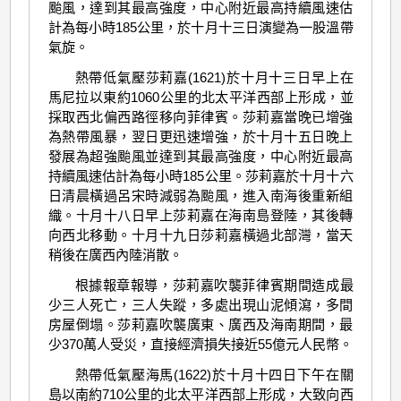
颱風，達到其最高強度，中心附近最高持續風速估
計為每小時185公里，於十月十三日演變為一股溫帶
氣旋。
熱帶低氣壓莎莉嘉(1621)於十月十三日早上在
馬尼拉以東約1060公里的北太平洋西部上形成，並
採取西北偏西路徑移向菲律賓。莎莉嘉當晚已增強
為熱帶風暴，翌日更迅速增強，於十月十五日晚上
發展為超強颱風並達到其最高強度，中心附近最高
持續風速估計為每小時185公里。莎莉嘉於十月十六
日清晨橫過呂宋時減弱為颱風，進入南海後重新組
織。十月十八日早上莎莉嘉在海南島登陸，其後轉
向西北移動。十月十九日莎莉嘉橫過北部灣，當天
稍後在廣西內陸消散。
根據報章報導，莎莉嘉吹襲菲律賓期間造成最
少三人死亡，三人失蹤，多處出現山泥傾瀉，多間
房屋倒塌。莎莉嘉吹襲廣東、廣西及海南期間，最
少370萬人受災，直接經濟損失接近55億元人民幣。
熱帶低氣壓海馬(1622)於十月十四日下午在關
島以南約710公里的北太平洋西部上形成，大致向西