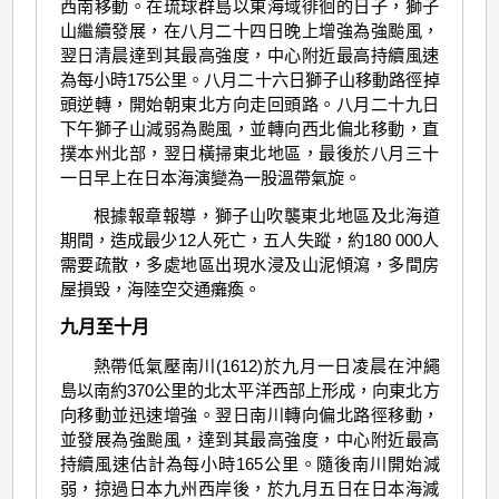
西南移動。在琉球群島以東海域徘徊的日子，獅子
山繼續發展，在八月二十四日晚上增強為強颱風，
翌日清晨達到其最高強度，中心附近最高持續風速
為每小時175公里。八月二十六日獅子山移動路徑掉
頭逆轉，開始朝東北方向走回頭路。八月二十九日
下午獅子山減弱為颱風，並轉向西北偏北移動，直
撲本州北部，翌日橫掃東北地區，最後於八月三十
一日早上在日本海演變為一股溫帶氣旋。
根據報章報導，獅子山吹襲東北地區及北海道
期間，造成最少12人死亡，五人失蹤，約180 000人
需要疏散，多處地區出現水浸及山泥傾瀉，多間房
屋損毀，海陸空交通癱瘓。
九月至十月
熱帶低氣壓南川(1612)於九月一日凌晨在沖繩
島以南約370公里的北太平洋西部上形成，向東北方
向移動並迅速增強。翌日南川轉向偏北路徑移動，
並發展為強颱風，達到其最高強度，中心附近最高
持續風速估計為每小時165公里。隨後南川開始減
弱，掠過日本九州西岸後，於九月五日在日本海減