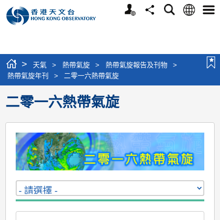
個
語
搜
分
選
人
言
尋
享
單
版
網
站
>
天氣
>
熱帶氣旋
>
熱帶氣旋報告及刊物
>
熱帶氣旋年刊
>
二零一六熱帶氣旋
二零一六熱帶氣旋