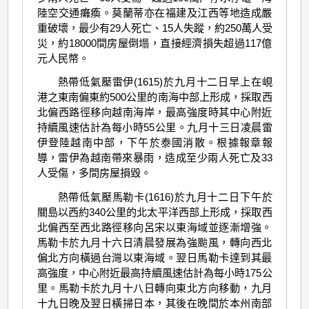
陸空交通癱瘓。莫蘭蒂亦在福建及江西等地造成嚴
重破壞，最少有29人死亡、15人失蹤，約250萬人受
災，約18000間房屋倒塌，直接經濟損失超過117億
元人民幣。
熱帶低氣壓雷伊(1615)於九月十二日早上在峴
港之東南偏東約500公里的南海中部上形成，採取西
北偏西路徑移向越南海岸，最高強度時其中心附近
持續風速估計為每小時55公里。九月十三日凌晨雷
伊登陸越南中部，下午於泰國消散。根據報章報
導，雷伊為越南帶來暴雨，造成至少兩人死亡及33
人受傷，多間房屋損毀。
熱帶低氣壓馬勒卡(1616)於九月十二日下午於
關島以西約340公里的北太平洋西部上形成，採取西
北偏西至西北路徑移向呂宋以東海域並逐漸增強。
馬勒卡於九月十六日清晨發展為強颱風，轉向西北
偏北方向橫過台灣以東海域。翌日馬勒卡達到其最
高強度，中心附近最高持續風速估計為每小時175公
里。馬勒卡於九月十八日轉向東北方向移動，九月
十九日晚及翌日橫掃日本，其後在晚間於本州南部