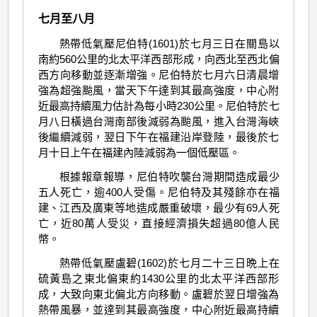
七月至八月
熱帶低氣壓尼伯特(1601)於七月三日在關島以
南約560公里的北太平洋西部形成，向西北至西北偏
西方向移動並逐漸增強。尼伯特於七月六日清晨增
強為超強颱風，當天下午達到其最高強度，中心附
近最高持續風力估計為每小時230公里。尼伯特於七
月八日橫過台灣南部後減弱為颱風，進入台灣海峽
後繼續減弱，翌日下午在福建沿岸登陸，最後於七
月十日上午在福建內陸減弱為一個低壓區。
根據報章報導，尼伯特吹襲台灣期間造成最少
五人死亡，逾400人受傷。尼伯特及其殘餘亦在福
建、江西及廣東等地造成嚴重破壞，最少有69人死
亡，近80萬人受災，直接經濟損失超過80億人民
幣。
熱帶低氣壓盧碧(1602)於七月二十三日晩上在
硫黃島之東北偏東約1430公里的北太平洋西部形
成，大致向東北偏北方向移動。盧碧於翌日增強為
熱帶風暴，並達到其最高強度，中心附近最高持續