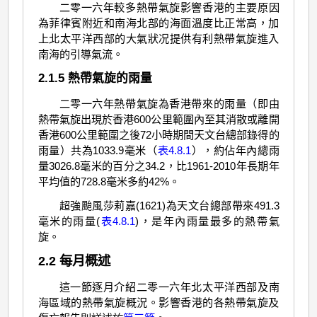
二零一六年較多熱帶氣旋影響香港的主要原因
為菲律賓附近和南海北部的海面溫度比正常高，加
上北太平洋西部的大氣狀况提供有利熱帶氣旋進入
南海的引導氣流。
2.1.5 熱帶氣旋的雨量
二零一六年熱帶氣旋為香港帶來的雨量（即由
熱帶氣旋出現於香港600公里範圍內至其消散或離開
香港600公里範圍之後72小時期間天文台總部錄得的
雨量）共為1033.9毫米（
表4.8.1
），約佔年內總雨
量3026.8毫米的百分之34.2，比1961-2010年長期年
平均值的728.8毫米多約42%。
超強颱風莎莉嘉(1621)為天文台總部帶來491.3
毫米的雨量(
表4.8.1
)，是年內雨量最多的熱帶氣
旋。
2.2 每月概述
這一節逐月介紹二零一六年北太平洋西部及南
海區域的熱帶氣旋概況。影響香港的各熱帶氣旋及