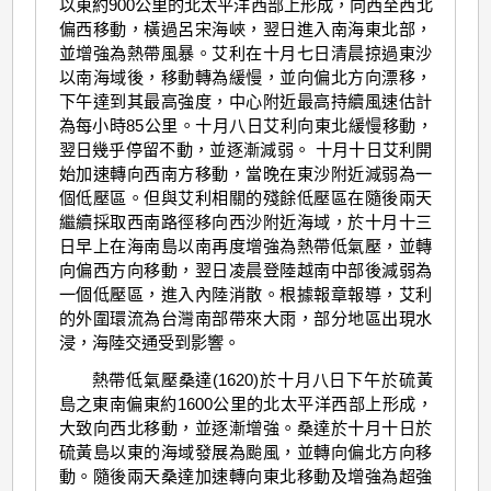
以東約900公里的北太平洋西部上形成，向西至西北
偏西移動，橫過呂宋海峽，翌日進入南海東北部，
並增強為熱帶風暴。艾利在十月七日清晨掠過東沙
以南海域後，移動轉為緩慢，並向偏北方向漂移，
下午達到其最高強度，中心附近最高持續風速估計
為每小時85公里。十月八日艾利向東北緩慢移動，
翌日幾乎停留不動，並逐漸減弱。 十月十日艾利開
始加速轉向西南方移動，當晚在東沙附近減弱為一
個低壓區。但與艾利相關的殘餘低壓區在隨後兩天
繼續採取西南路徑移向西沙附近海域，於十月十三
日早上在海南島以南再度增強為熱帶低氣壓，並轉
向偏西方向移動，翌日凌晨登陸越南中部後減弱為
一個低壓區，進入內陸消散。根據報章報導，艾利
的外圍環流為台灣南部帶來大雨，部分地區出現水
浸，海陸交通受到影響。
熱帶低氣壓桑達(1620)於十月八日下午於硫黃
島之東南偏東約1600公里的北太平洋西部上形成，
大致向西北移動，並逐漸增強。桑達於十月十日於
硫黃島以東的海域發展為颱風，並轉向偏北方向移
動。隨後兩天桑達加速轉向東北移動及增強為超強