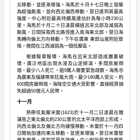
北移動，並逐漸增強。海馬於十月十七日晚上發展
為超強颱風，並向西北偏西移動，翌日達到其最高
強度，中心附近最高持續風速估計為每小時230公
里。海馬於十月二十日凌晨橫過呂宋北部及減弱為
颱風，日間採取西北路徑進入南海東北部。翌日海
馬轉向偏北方向移動，下午在廣東 東部汕尾附近登
陸，晚間在江西減弱為一個低壓區。
根據報章報導，海馬在呂宋北部造成嚴重破
壞，廣泛地區出現水浸及山泥傾瀉，多間房屋倒
塌，最少八人死亡，逾9萬人需要緊急疏散。海馬亦
為廣東及福建帶來狂風大雨，最少180萬人受災，約
600間房屋倒塌，海陸空交通大受影響，直接經濟損
失超過50億元人民幣。
十一月
熱帶低氣壓米雷(1623)於十一月二日凌晨在雅
蒲島之東北偏北約230公里的北太平洋西部上形成，
向西北偏北及偏北方向緩慢移動。米雷於十一月四
日開始加速向東北移動，並逐漸增強。翌日米雷發
展為颱風，達到其最高強度，中心附近最高持續風