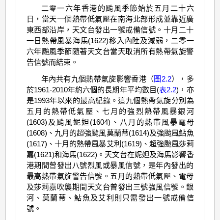
二零一六年香港的颱風季節始於五月二十六
日，當天一個熱帶低氣壓在南海北部形成並靠近廣
東西部沿岸，天文台發出一號戒備信號。十月二十
一日熱帶風暴海馬(1622)移入內陸及減弱，二零一
六年颱風季節隨著天文台當天取消所有熱帶氣旋警
告信號而結束。
年內共有九個熱帶氣旋影響香港（
圖2.2
），多
於1961-2010年約六個的長期年平均數目(
表2.2
)，亦
是1993年以來的最高紀錄。這九個熱帶氣旋分別為
五月的熱帶低氣壓、七月的強烈熱帶風暴銀河
(1603)及颱風妮妲(1604)、八月的熱帶風暴電母
(1608)、九月的超強颱風莫蘭蒂(1614)及強颱風鮎魚
(1617)、十月的熱帶風暴艾利(1619)、超強颱風莎莉
嘉(1621)和海馬(1622)。天文台在妮妲及海馬影響香
港期間曾發出八號烈風或暴風信號，是年內發出的
最高熱帶氣旋警告信號。五月的熱帶低氣壓、電母
及莎莉嘉吹襲期間天文台曾發出三號強風信號。銀
河、莫蘭蒂、鮎魚及艾利則只需發出一號戒備信
號。