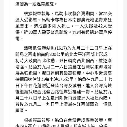
演變為一股溫帶氣旋。
根據報章報導，馬勒卡吹襲台灣期間，當地交
通大受影響。馬勒卡亦為日本南部廣泛地區帶來狂
風暴雨，造成最少兩人死亡，一人失蹤及42人受
傷，近30萬人需要緊急疏散。九州有超過14萬戶停
電。
熱帶低氣壓鮎魚(1617)於九月二十二日早上在
關島之西南偏南約300公里的北太平洋西部上形成，
初時大致向西北移動，翌日轉向西北偏西，並逐漸
增強。鮎魚於九月二十六日凌晨在台灣以東海域發
展為強颱風，翌日達到其最高強度，中心附近最高
持續風速估計為每小時175公里。鮎魚在九月二十七
日下午在花蓮附近登陸台灣及減弱，進入台灣海峽
後繼續採取西北偏西路徑靠近福建一帶。鮎魚於九
月二十八日早上在泉州附近再登陸進入福建內陸，
最後於九月二十九日早上清晨在江西減弱為一個低
壓區。
根據報章報導，鮎魚在台灣造成嚴重破壞，至
少四人死亡，超過500人受傷。所有城市停工停課，