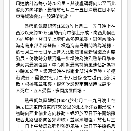
風速估計為每小時75公里。其後盧碧轉向北至西北
偏北方向移動，最後於七月二十五日清晨在日本以
東海域演變為一股溫帶氣旋。
熱帶低氣壓銀河(1603)於七月二十五日晚上在
西沙以東約300公里的南海中部上形成，向西北偏西
方向移動，翌日早上增強為熱帶風暴。銀河當晚在
海南島東部沿岸登陸，橫過海南島期間略為減弱，
於七月二十七日早上進入北部灣後重新組織及再度
發展。傍晚時分銀河進一步增強為強烈熱帶風暴並
達到其最高強度，中心附近最高持續風速估計為每
小時90公里。銀河當晚在越南北部沿岸登陸，並逐
漸減弱，最後於七月二十八日傍晚在越南北部消
散。根據報章報導，銀河吹襲越南期間造成最少一
人死亡，五人受傷，多間房屋倒塌。
熱帶低氣壓妮妲(1604)於七月二十九日晚上在
馬尼拉之東南偏東約750公里的北太平洋西部形成，
初時向西北偏北方向移動。妮妲於翌日下午開始採
取西北路徑移向呂宋海峽，並逐漸增強，於七月三
十一日上午發展為強烈熱帶風暴，當日下午掠過呂