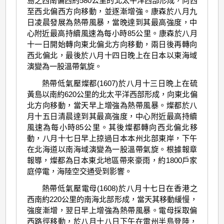
島之西南偏西約580公里的北太平洋西部形成，向西
至西北偏西方向移動，並逐漸增強。康森於八月九
日凌晨發展為熱帶風暴，當晚達到其最高強度，中
心附近最高持續風速為每小時85公里。康森於八月
十一日開始轉向東北偏北方向移動，兩日後再轉向
西北偏北，最後於八月十四日晚上在日本以東海域
演變為一股溫帶氣旋。
熱帶低氣壓燦都(1607)於八月十三日晩上在硫
黃島以南約620公里的北太平洋西部形成，向東北偏
北方向移動，當天早上增強為熱帶風暴。燦都於八
月十五日清晨達到其最高強度，中心附近最高持續
風速為每小時85公里。其後燦都轉向西北偏北移
動，八月十七日早上掠過日本本州北部東岸，下午
在北海道以南海域演變為一股溫帶氣旋。根據報章
報導，燦都為日本東北地區帶來豪雨，約1800戶家
庭停電，海陸空交通受到影響。
熱帶低氣壓電母(1608)於八月十七日在香港之
西南約220公里的南海北部形成，當天其移動緩慢，
強度漸增，翌日早上增強為熱帶風暴。電母採取偏
西路徑移動，於八月十八日下午在雷州半島登陸，