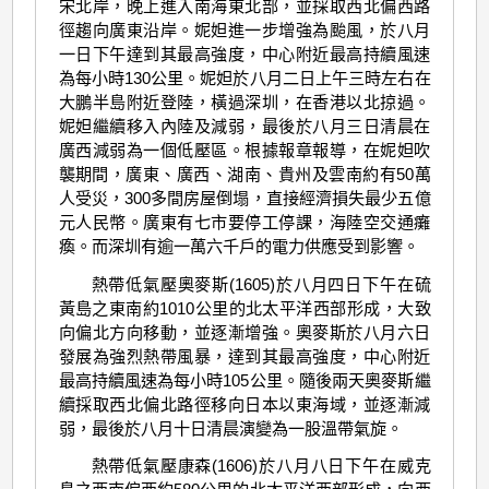
宋北岸，晚上進入南海東北部，並採取西北偏西路
徑趨向廣東沿岸。妮妲進一步增強為颱風，於八月
一日下午達到其最高強度，中心附近最高持續風速
為每小時130公里。妮妲於八月二日上午三時左右在
大鵬半島附近登陸，橫過深圳，在香港以北掠過。
妮妲繼續移入內陸及減弱，最後於八月三日清晨在
廣西減弱為一個低壓區。根據報章報導，在妮妲吹
襲期間，廣東、廣西、湖南、貴州及雲南約有50萬
人受災，300多間房屋倒塌，直接經濟損失最少五億
元人民幣。廣東有七市要停工停課，海陸空交通癱
瘓。而深圳有逾一萬六千戶的電力供應受到影響。
熱帶低氣壓奧麥斯(1605)於八月四日下午在硫
黃島之東南約1010公里的北太平洋西部形成，大致
向偏北方向移動，並逐漸增強。奧麥斯於八月六日
發展為強烈熱帶風暴，達到其最高強度，中心附近
最高持續風速為每小時105公里。隨後兩天奧麥斯繼
續採取西北偏北路徑移向日本以東海域，並逐漸減
弱，最後於八月十日清晨演變為一股溫帶氣旋。
熱帶低氣壓康森(1606)於八月八日下午在威克