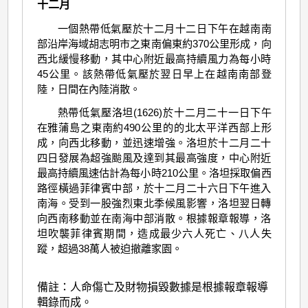
十二月
一個熱帶低氣壓於十二月十二日下午在越南南
部沿岸海域胡志明市之東南偏東約370公里形成，向
西北緩慢移動，其中心附近最高持續風力為每小時
45公里。該熱帶低氣壓於翌日早上在越南南部登
陸，日間在內陸消散。
熱帶低氣壓洛坦(1626)於十二月二十一日下午
在雅蒲島之東南約490公里的的北太平洋西部上形
成，向西北移動，並迅速增強。洛坦於十二月二十
四日發展為超強颱風及達到其最高強度，中心附近
最高持續風速估計為每小時210公里。洛坦採取偏西
路徑橫過菲律賓中部，於十二月二十六日下午進入
南海。受到一股強烈東北季候風影響，洛坦翌日轉
向西南移動並在南海中部消散。根據報章報導，洛
坦吹襲菲律賓期間，造成最少六人死亡、八人失
蹤，超過38萬人被迫撤離家園。
備註：人命傷亡及財物損毀數據是根據報章報導
輯錄而成。