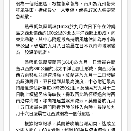
弱為一個低壓區。根據報章報導，南川為九州帶來
狂風暴雨，造成最少一人受傷，超過1700人需要緊
急疏散。
熱帶低氣壓瑪瑙(1613)於九月六日下午在沖繩
島之西北偏西約100公里的北太平洋西部上形成，向
東北移動，其中心附近最高持續風速估計為每小時
55公里。瑪瑙於九月八日凌晨在日本以南海域演變
為一股溫帶氣旋。
熱帶低氣壓莫蘭蒂(1614)於九月十日清晨在關
島以西約390公里的北太平洋西部上形成，向西北偏
西方向移動並迅速增強。莫蘭蒂於九月十二日發展
為超強颱風，翌日達到其最高強度，中心附近最高
持續風速估計為每小時250公里。莫蘭蒂於九月十三
日晚上橫過呂宋海峽後，採取西北路徑經過台灣西
南沿岸海域，移向福建並逐漸減弱。莫蘭蒂於九月
十五日凌晨在廈門附近登陸並移入內陸，最後於九
月十六日凌晨在江西減弱為一個低壓區。
根據報章報導，莫蘭蒂吹襲台灣期間，造成至
少兩人死亡，63人受傷，超過100萬戶停水停電，海