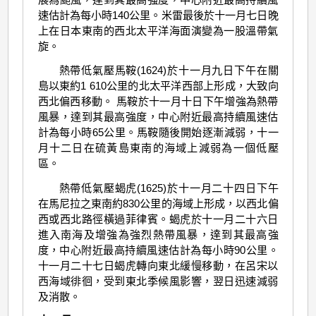
速估計為每小時140公里。米雷最後於十一月七日晚
上在日本東南的西北太平洋海面演變為一股溫帶氣
旋。
熱帶低氣壓馬鞍(1624)於十一月九日下午在關
島以東約1 610公里的北太平洋西部上形成，大致向
西北偏西移動。 馬鞍於十一月十日下午增強為熱帶
風暴，達到其最高強度，中心附近最高持續風速估
計為每小時65公里。馬鞍隨後開始逐漸減弱，十一
月十二日在硫黃島東南的海域上減弱為一個低壓
區。
熱帶低氣壓蝎虎(1625)於十一月二十四日下午
在馬尼拉之東南約830公里的海域上形成，以西北偏
西或西北路徑橫過菲律賓。蝎虎於十一月二十六日
進入南海及增強為強烈熱帶風暴，達到其最高強
度，中心附近最高持續風速估計為每小時90公里。
十一月二十七日蝎虎轉向東北緩慢移動，在呂宋以
西海域徘徊，受到東北季候風影響，翌日迅速減弱
及消散。