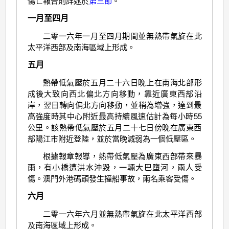
傷亡報告則詳述於
第三節
。
一月至四月
二零一六年一月至四月期間並無熱帶氣旋在北
太平洋西部及南海區域上形成。
五月
熱帶低氣壓於五月二十六日晚上在南海北部形
成後大致向西北偏北方向移動，靠近廣東西部沿
岸，翌日轉向偏北方向移動，並稍為增強，達到最
高強度時其中心附近最高持續風速估計為每小時55
公里。該熱帶低氣壓於五月二十七日傍晚在廣東西
部陽江市附近登陸，並於當晚減弱為一個低壓區。
根據報章報導，熱帶低氣壓為廣東西部帶來暴
雨，有小橋遭洪水沖毀，一輛大巴墮河，兩人受
傷。澳門外港碼頭發生撞船事故，兩名乘客受傷。
六月
二零一六年六月並無熱帶氣旋在北太平洋西部
及南海區域上形成。