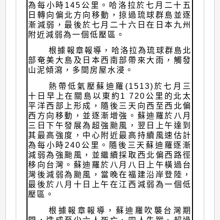
為每小時145公里。哈洛拉於七月二十五
日轉向偏北方向移動，掠過琉球群島並逐
漸減弱，最後於七月二十六日在日本九州
附近減弱為一個低壓區。
根據報章報導，哈洛拉為琉球群島北
部奄美大島及日本西南部帶來大雨，觸發
山泥傾瀉，多間房屋水浸。
熱帶低氣壓蘇迪羅(1513)於七月三
十日早上在關島以東約1 720公里的北太
平洋西部上形成，隨後三天向西至西北偏
西方向移動，並逐漸增強。蘇迪羅於八月
三日下午發展為超強颱風，翌日上午達到
其最高強度，中心附近最高持續風速估計
為每小時240公里。隨後三天蘇迪羅逐漸
減弱為強颱風，並繼續採取西北偏西路徑
移向台灣。蘇迪羅於八月八日上午橫過台
灣後減弱為颱風，當晚在福建沿岸登陸，
最後於八月十日上午在江西減弱為一個低
壓區。
根據報章報導，蘇迪羅吹襲台灣期