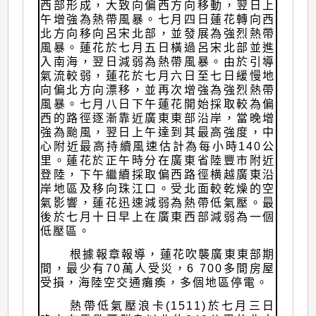
西部形成，大致向偏西方向移動，翌日上
午增強為熱帶風暴。七月四日蓮花轉向西
北方向移向呂宋北部，並發展為強烈熱帶
風暴。蓮花於七月五日橫過呂宋北部並進
入南海，翌日減弱為熱帶風暴。由於引導
氣流較弱，蓮花於七月六日至七日緩慢地
向偏北方向漂移，並再次增強為強烈熱帶
風暴。七月八日下午蓮花開始採取較為偏
西的路徑逐漸靠近廣東東部沿岸，當晚增
強為颱風，翌日上午達到其最高強度，中
心附近最高持續風速估計為每小時140公
里。蓮花於正午時分在廣東省陸豐市附近
登陸，下午繼續採取偏西路徑横越廣東沿
岸地區及移向珠江口。受北面較乾燥的空
氣影響，蓮花迅速減弱為熱帶低氣壓。最
後於七月十日早上在廣東西部減弱為一個
低壓區。
根據報章報導，蓮花吹襲廣東東部期
間，最少有70萬人受災，6 700多間房屋
受損，海陸空交通癱瘓，多個地區停電。
熱帶低氣壓浪卡(1511)於七月三日