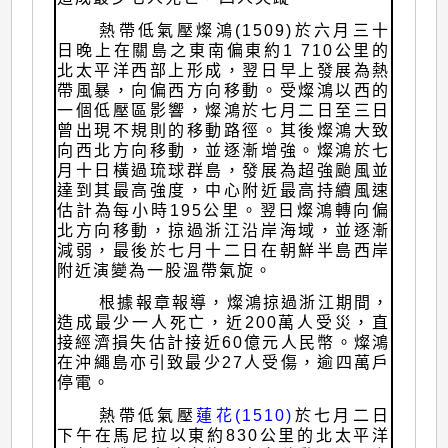
熱帶低氣壓燦鴻(1509)於六月三十
日晚上在關島之東南偏東約1 710公里的
北太平洋西部上形成，翌日早上發展為熱
帶風暴，向偏西方向移動。受燦鴻以西的
一個低壓區影響，燦鴻於七月二日至三日
曾出現不規則的移動路徑。其後燦鴻大致
向西北方向移動，並逐漸增強。燦鴻於七
月十日橫過琉球群島，發展為超強颱風並
達到其最高強度，中心附近最高持續風速
估計為每小時195公里。翌日燦鴻轉向偏
北方向移動，掠過浙江沿岸海域，並逐漸
減弱，最後於七月十二日在朝鮮半島西岸
附近演變為一股溫帶氣旋。
根據報章報導，燦鴻掠過浙江期間，
造成最少一人死亡，近200萬人受災，直
接經濟損失估計接近60億元人民幣。燦鴻
在沖繩島亦引致最少27人受傷，逾四萬戶
停電。
熱帶低氣壓
蓮花(1510)
於七月二日
下午在馬尼拉以東約830公里的北太平洋