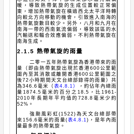
暖，導致熱帶氣旋的生成位置較正常偏
東，增加熱帶氣旋在橫過西北太平洋時轉
向較北方向移動的機會，引致進入南海的
熱帶氣旋數目較少。另外，八月和九月在
南海一帶的西南氣流偏弱，導致該區的水
汽輸送和輻合效應偏弱，不利熱帶氣旋在
南海生成。
2.1.5 熱帶氣旋的雨量
二零一五年熱帶氣旋為香港帶來的雨
量（即由熱帶氣旋出現於香港600公里範
圍內至其消散或離開香港600公里範圍之
後72小時期間天文台總部錄得的雨量）共
為346.6毫米（
表4.8.1）
，約佔年內總雨
量1874.5毫米的百分之18.5，比1961-
2010年長期年平均值的728.8毫米少約
52%。
強颱風彩虹(1522)為天文台總部帶
來156.6毫米的雨量(
表4.8.1
)，是年內雨
量最多的熱帶氣旋。