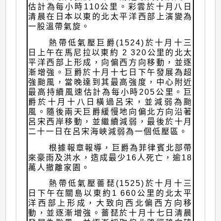
估計為每小時110公里。彩雲於十月八日
清晨在日本以東的北太平洋西部上演變為
一股溫帶氣旋。
熱帶低氣壓巨爵(1524)於十月十三
日上午在馬尼拉以東約 2 320公里的北太
平洋西部上形成，向偏西方向移動，並逐
漸增強。巨爵於十月十七日下午發展為超
強颱風，當晚達到其最高強度，中心附近
最高持續風速估計為每小時205公里。巨
爵於十月十八日橫過呂宋，並減弱為颱
風。隨後兩天巨爵緩慢地向偏北方向沿著
呂宋西岸移動，並繼續減弱，最後於十月
二十一日在呂宋海峽減弱為一個低壓區。
根據報章報導，巨爵為菲律賓北部帶
來豪雨及洪水，造成最少16人死亡，逾18
萬人撤離家園。
熱帶低氣壓薔琵(1525)於十月十三
日下午在關島以東約1 660公里的北太平
洋西部上形成，大致向西北偏西方向移
動，並逐漸增強。薔琵於十月十七日清晨