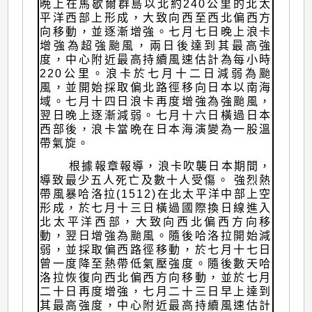
晩上在馬歇爾群島以北約240公里的北太
平洋西部上形成，大致向西至西北偏西方
向移動，並逐漸增強。七月七日晚上浪卡
增強為超強颱風，兩日後達到其最高強
度，中心附近最高持續風速估計為每小時
220公里。浪卡於七月十二日減弱為颱
風，並開始採取偏北路徑移向日本以南海
域。七月十四日浪卡再度增強為強颱風，
翌日晚上逐漸減弱。七月十六日橫過日本
西部後，浪卡當晩在日本海演變為一股溫
帶氣旋。
根據報章報導，浪卡吹襲日本期間，
導致最少五人死亡及數十人受傷。 強烈熱
帶風暴哈洛拉(1512)在北太平洋中部上空
形成，於七月十三日橫過國際換日線進入
北太平洋西部，大致向西北偏西方向移
動，翌日增強為颱風。隨後哈洛拉開始減
弱，並採取偏西路徑移動，於七月十七日
曾一度降至熱帶低氣壓強度。隨後數天哈
洛拉恢復向西北偏西方向移動，並於七月
二十日再度增強，七月二十三日早上達到
其最高強度，中心附近最高持續風速估計