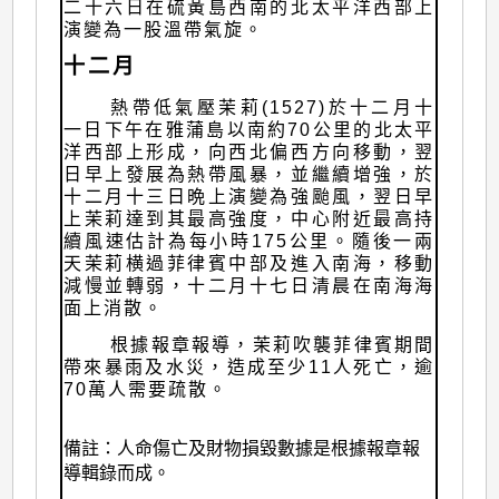
二十六日在硫黃島西南的北太平洋西部上
演變為一股溫帶氣旋。
十二月
熱帶低氣壓茉莉(1527)於十二月十
一日下午在雅蒲島以南約70公里的北太平
洋西部上形成，向西北偏西方向移動，翌
日早上發展為熱帶風暴，並繼續增強，於
十二月十三日晩上演變為強颱風，翌日早
上茉莉達到其最高強度，中心附近最高持
續風速估計為每小時175公里。隨後一兩
天茉莉横過菲律賓中部及進入南海，移動
減慢並轉弱，十二月十七日清晨在南海海
面上消散。
根據報章報導，茉莉吹襲菲律賓期間
帶來暴雨及水災，造成至少11人死亡，逾
70萬人需要疏散。
備註：人命傷亡及財物損毀數據是根據報章報
導輯錄而成。