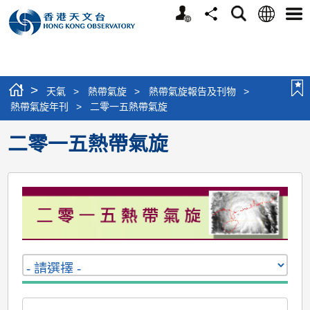
個
語
搜
分
選
人
言
尋
享
單
版
網
站
>
天氣
>
熱帶氣旋
>
熱帶氣旋報告及刊物
>
熱帶氣旋年刊
>
二零一五熱帶氣旋
二零一五熱帶氣旋