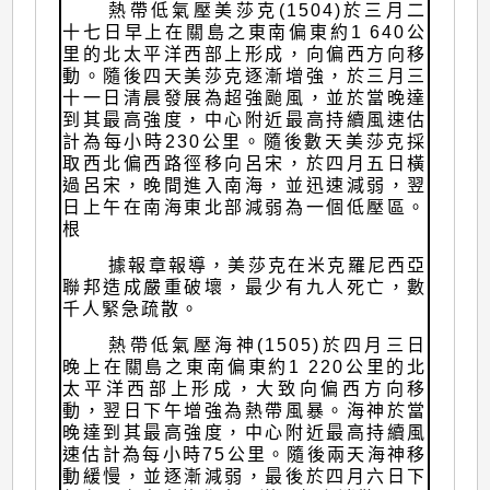
熱帶低氣壓美莎克(1504)於三月二
十七日早上在關島之東南偏東約1 640公
里的北太平洋西部上形成，向偏西方向移
動。隨後四天美莎克逐漸增強，於三月三
十一日清晨發展為超強颱風，並於當晚達
到其最高強度，中心附近最高持續風速估
計為每小時230公里。隨後數天美莎克採
取西北偏西路徑移向呂宋，於四月五日橫
過呂宋，晚間進入南海，並迅速減弱，翌
日上午在南海東北部減弱為一個低壓區。
根
據報章報導，美莎克在米克羅尼西亞
聯邦造成嚴重破壞，最少有九人死亡，數
千人緊急疏散。
熱帶低氣壓海神(1505)於四月三日
晚上在關島之東南偏東約1 220公里的北
太平洋西部上形成，大致向偏西方向移
動，翌日下午增強為熱帶風暴。海神於當
晚達到其最高強度，中心附近最高持續風
速估計為每小時75公里。隨後兩天海神移
動緩慢，並逐漸減弱，最後於四月六日下