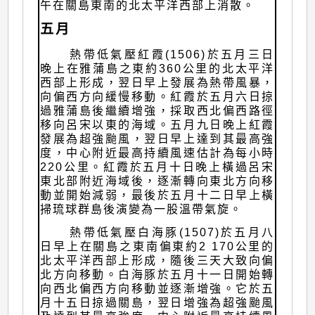
午在關島東南的北太平洋西部上消散。
五月
熱帶低氣壓紅霞(1506)於五月三日
晚上在雅蒲島之東約360公里的北太平洋
西部上形成，翌日早上發展為熱帶風暴，
向偏西方向緩慢移動。紅霞於五月六日掠
過雅蒲島後繼續增強，採取西北偏西路徑
移向呂宋以東的海域。五月九日晚上紅霞
發展為超強颱風，翌日早上達到其最高強
度，中心附近最高持續風速估計為每小時
220公里。紅霞於五月十日晚上橫過呂宋
東北部附近海域後，逐漸轉向東北方向移
動並開始減弱，最後於五月十二日早上橫
掃琉球群島後演變為一股溫帶氣旋。
熱帶低氣壓白海豚(1507)於五月八
日早上在關島之東南偏東約2 170公里的
北太平洋西部上形成，隨後三天大致向偏
北方向移動。白海豚於五月十一日開始轉
向西北偏西方向移動並逐漸增強。它於五
月十五日掠過關島，翌日增強為超強颱風