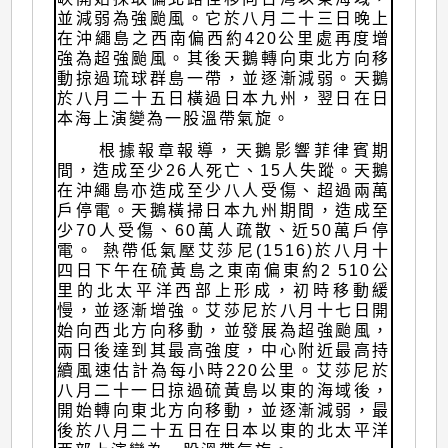
並減弱為強颱風。它於八月二十三日晚上
在沖繩島之西南偏西約420公里處再度增
強為超強颱風。其後天鵝轉向東北方向移
動掠過琉球群島一帶，並逐漸減弱。天鵝
於八月二十五日橫過日本九州，翌日在日
本海上演變為一股溫帶氣旋。
根據報章報導，天鵝影響菲律賓期
間，造成至少26人死亡、15人失蹤。天鵝
在沖繩島亦造成至少八人受傷、超過兩萬
戶停電。天鵝橫掃日本九州期間，造成至
少70人受傷、60萬人疏散、近50萬戶停
電。 熱帶低氣壓艾莎尼(1516)於八月十
四日下午在硫黃島之東南偏東約2 510公
里的北太平洋西部上形成，初時移動緩
慢，並逐漸增強。艾莎尼於八月十七日開
始向西北方向移動，並發展為超強颱風，
兩日後達到其最高強度，中心附近最高持
續風速估計為每小時220公里。艾莎尼於
八月二十一日掠過硫黃島以東的海域後，
開始轉向東北方向移動，並逐漸減弱，最
後於八月二十五日在日本以東的北太平洋