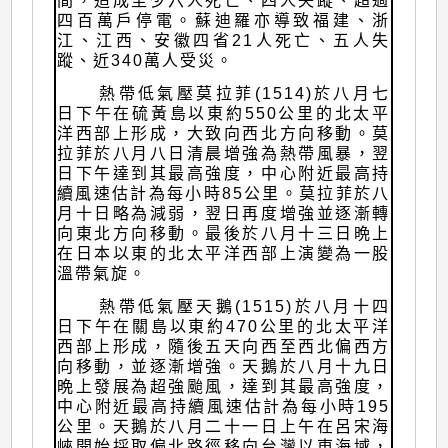
間，造成至少六人死亡、四人失蹤、超過
四百萬戶停電。蘇迪羅亦導致福建、浙
江、江西、安徽四省21人死亡、五人失
蹤、近340萬人受災。
熱帶低氣壓莫拉菲(1514)於八月七
日下午在硫黃島以東約550公里的北太平
洋西部上形成，大致向西北方向移動。莫
拉菲於八月八日清晨增強為熱帶風暴，翌
日下午達到其最高強度，中心附近最高持
續風速估計為每小時85公里。莫拉菲於八
月十日略為減弱，翌日再度增強並逐漸轉
向東北方向移動。最後於八月十三日晩上
在日本以東的北太平洋西部上演變為一股
溫帶氣旋。
熱帶低氣壓天鵝(1515)於八月十四
日下午在關島以東約470公里的北太平洋
西部上形成，隨後五天向西至西北偏西方
向移動，並逐漸增強。天鵝於八月十九日
晩上發展為超強颱風，達到其最高強度，
中心附近最高持續風速估計為每小時195
公里。天鵝於八月二十一日上午在呂宋海
峽開始採取偏北路徑移向台灣以東海域，