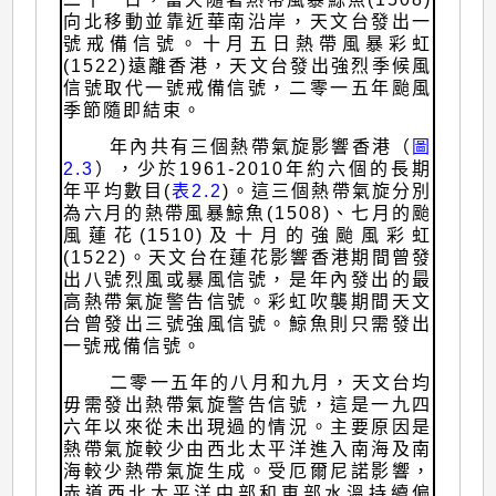
向北移動並靠近華南沿岸，天文台發出一
號戒備信號。十月五日熱帶風暴彩虹
(1522)遠離香港，天文台發出強烈季候風
信號取代一號戒備信號，二零一五年颱風
季節隨即結束。
年內共有三個熱帶氣旋影響香港（
圖
2.3
），少於1961-2010年約六個的長期
年平均數目(
表2.2
)。這三個熱帶氣旋分別
為六月的熱帶風暴鯨魚(1508)、七月的颱
風蓮花(1510)及十月的強颱風彩虹
(1522)。天文台在蓮花影響香港期間曾發
出八號烈風或暴風信號，是年內發出的最
高熱帶氣旋警告信號。彩虹吹襲期間天文
台曾發出三號強風信號。鯨魚則只需發出
一號戒備信號。
二零一五年的八月和九月，天文台均
毋需發出熱帶氣旋警告信號，這是一九四
六年以來從未出現過的情況。主要原因是
熱帶氣旋較少由西北太平洋進入南海及南
海較少熱帶氣旋生成。受厄爾尼諾影響，
赤道西北太平洋中部和東部水溫持續偏