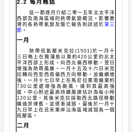
2.2 每月概述
這一節逐月介紹二零一五年北太平洋
西部及南海區域的熱帶氣旋概況。影響香
港的各熱帶氣旋及傷亡報告則詳述於
第三
節
。
一月
熱帶低氣壓米克拉(1501)於一月十
三日晩上在雅蒲島以東約420公里的北太
平洋西部上形成，向西北偏西移動，翌日
增強為熱帶風暴。一月十五及十六日米克
拉轉向西至西南偏西方向移動，並繼續增
強，一月十七日早上在馬尼拉東南偏東約
730公里處增強為颱風，達到其最高強
度，中心附近最高持續風速估計為每小時
120公里。其後米克拉採取西北路徑移動
橫過菲律賓，並逐漸減弱，最後於一月十
九日早上在呂宋東岸沿海區域減弱為一個
低壓區。
二月