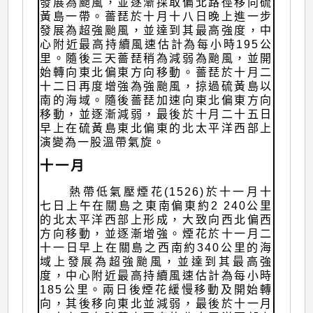
發展為颱風，並逐漸採取偏北路徑移向硫
黃島一帶。薔琵於十月十八日晚上進一步
發展為超強颱風，並達到其最高強度，中
心附近最高持續風速估計為每小時195公
里。隨後三天薔琵稍為減弱為颱風，並開
始轉向東北偏東方向移動。薔琵於十月二
十二日再度增強為強颱風，掠過硫黃島以
南的海域。隨後薔琵加速向東北偏東方向
移動，並逐漸減弱，最後於十月二十五日
早上在硫黃島東北偏東的北太平洋西部上
演變為一股溫帶氣旋。
十一月
熱帶低氣壓煙花(1526)於十一月十
七日上午在關島之東南偏東約2 240公里
的北太平洋西部上形成，大致向西北偏西
方向移動，並逐漸增強。煙花於十一月二
十一日早上在關島之西南約340公里的海
域上發展為超強颱風，並達到其最高強
度，中心附近最高持續風速估計為每小時
185公里。兩日後煙花緩慢移動及開始轉
向，其後移向東北並減弱，最後於十一月