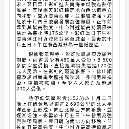
宋。翌日早上彩虹進入南海並增強為熱帶
風暴。其後兩天彩虹穩定地向西北偏西方
向移動，靠近廣東西部，並繼續增強。彩
虹於十月四日凌晨發展為強颱風，正午前
達到其最高強度，中心附近最高持續風速
估計為每小時175公里。彩虹當日下午在
廣東湛江附近登陸並逐漸減弱，最後於十
月五日下午在廣西減弱為一個低壓區。
根據報章報導，彩虹吹襲廣東及廣西
期間，兩省最少有460萬人受災，8 500
多間房屋受損，直接經濟損失超過120億
元人民幣。在彩虹的環流影響下，佛山順
德及廣州番禺受龍捲風吹襲，多間房屋損
毀，車輛被吹翻，至少六人死亡及超過
200人受傷。
熱帶低氣壓彩雲(1523)於十月二日
晚上在硫黃島以東約2 690公里的北太平
洋西部上形成，向西北偏西方向移動，並
逐漸增強。彩雲於十月五日下午發展為強
烈熱帶風暴，翌日轉向偏北方向移動，並
達到其最高強度，中心附近最高持續風速