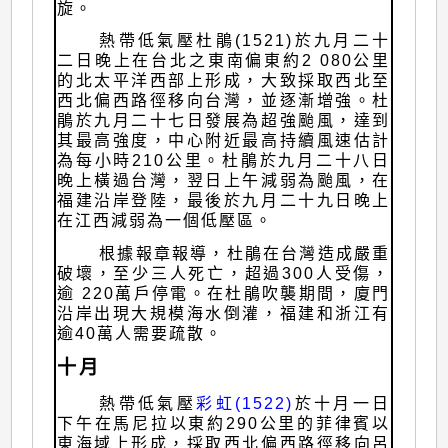
旋。
熱帶低氣壓杜鵑(1521)於九月二十
二日晚上在台北之東南偏東約2 080公里
的北太平洋西部上形成，大致採取西北至
西北偏西路徑移向台灣，並逐漸增強。杜
鵑於九月二十七日發展為超強颱風，達到
其最高強度，中心附近最高持續風速估計
為每小時210公里。杜鵑於九月二十八日
晚上橫過台灣，翌日上午減弱為颱風，在
福建沿岸登陸，最後於九月二十九日晚上
在江西減弱為一個低壓區。
根據報章報導，杜鵑在台灣造成嚴重
破壞，至少三人死亡，超過300人受傷，
逾 220萬戶停電。在杜鵑吹襲期間，廈門
沿岸出現大規模海水倒灌，福建和浙江有
逾40萬人需要疏散。
十月
熱帶低氣壓
彩虹(1522)
於十月一日
下午在馬尼拉以東約290公里的菲律賓以
東海域上形成，採取西北偏西路徑移向呂