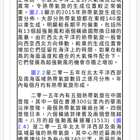
異常，令熱帶氣旋的生成位置較正常偏
東。
圖2.1
顯示的2015年熱帶氣旋生成位
置分佈，大部分熱帶氣旋都在東經140度
以東生成，明顯較長期平均偏東，包括所
有13個超強颱風和兩個橫過國際換日線的
風暴。由於西北太平洋的熱帶氣旋一般會
向西至西北方向移動，較東的生成位置會
增加它們逗留在海洋上的時間，如果在較
高的海面溫度和適合的大氣條件配合下，
它們發展為超強颱風的機會亦隨之增加。
圖2.2
是二零一五年在北太平洋西部
及南海區域熱帶氣旋數目之逐月分佈。年
內每個月均有熱帶氣旋形成。
二零一五年內有五個熱帶氣旋在中國
登陸，其中一個在香港300公里內的華南
沿岸登陸。兩個熱帶氣旋橫過台灣，四個
登陸日本，六個橫過菲律賓及兩個登陸越
南。八月的超強颱風蘇廸羅(1513)（
圖
2.4
）是二零一五年北太平洋西部及南海
區域最強的熱帶氣旋，其中心附近最高持
續風速估計為每小時240公里，而最低海