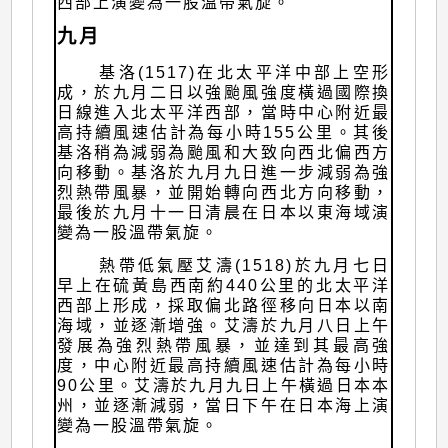
西部上演變為一股溫帶氣旋。
九月
基洛(1517)在北太平洋中部上空形
成，於九月二日以強颱風強度橫過國際換
日線進入北太平洋西部，當時中心附近最
高持續風速估計為每小時155公里。其後
基洛稍為減弱為颱風和大致向西北偏西方
向移動。基洛於九月九日進一步減弱為強
烈熱帶風暴，並開始轉向西北方向移動，
最後於九月十一日清晨在日本以東海域演
變為一股溫帶氣旋。
熱帶低氣壓艾濤(1518)於九月七日
早上在硫黃島西南約440公里的北太平洋
西部上形成，採取偏北路徑移向日本以南
海域，並逐漸增強。艾濤於九月八日上午
發展為強烈熱帶風暴，並達到其最高強
度，中心附近最高持續風速估計為每小時
90公里。艾濤於九月九日上午橫過日本本
州，並逐漸減弱，當日下午在日本海上演
變為一股溫帶氣旋。