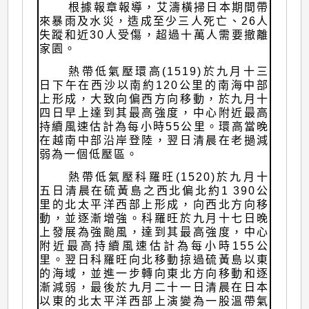
根據報章報導，艾濤橫掃日本期間帶
來暴雨及水災，造成至少三人死亡、26人
失蹤和近30人受傷，超過十萬人需要撤離
家園。
熱帶低氣壓環高(1519)於九月十三
日下午在西沙以南約120公里的南海中部
上形成，大致向偏西方向移動，於九月十
四日早上達到其最高強度，中心附近最高
持續風速估計為每小時55公里。環高當晚
在越南中部沿岸登陸，翌日清晨在老撾減
弱為一個低壓區。
熱帶低氣壓科羅旺(1520)於九月十
五日清晨在硫黃島之西北偏北約1 390公
里的北太平洋西部上形成，向西北方向移
動，並逐漸增強。科羅旺於九月十七日晚
上發展為強颱風，達到其最高強度，中心
附近最高持續風速估計為每小時155公
里。翌日科羅旺向北移動掠過硫黃島以東
的海域，並進一步轉向東北方向移動和逐
漸減弱，最後於九月二十一日清晨在日本
以東的北太平洋西部上演變為一股溫帶氣