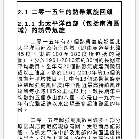
2.1 二零一五年的熱帶氣旋回顧
2.1.1 北太平洋西部（包括南海區
域）的熱帶氣旋
二零一五年有27個熱帶氣旋影響北
太平洋西部及南海區域（即由赤道至北緯
45度、東經100至180度所包括的範
圍），少於1961-2010年約30個的長期年
平均數目。全年有20個熱帶氣旋達到颱風
或以上強度，多於1961-2010年約15個的
長期年平均數目，其中有13個熱帶氣旋更
達到超強颱風程度(中心附近最高持續風速
達到每小時185公里或以上)，較長期年平
均數約五個多出約八個，亦是自一九六一
年有完整記錄以來出現最多超強颱風的年
份。
二零一五年超強颱風數目偏多，部分
原因與厄爾尼諾現象有關。受厄爾尼諾影
響，赤道太平洋中部及東部的海面溫度較
正常高，引致太平洋上空的大氣環流出現