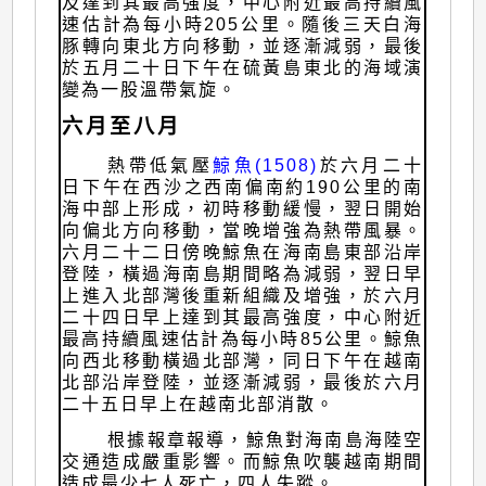
及達到其最高強度，中心附近最高持續風
速估計為每小時205公里。隨後三天白海
豚轉向東北方向移動，並逐漸減弱，最後
於五月二十日下午在硫黃島東北的海域演
變為一股溫帶氣旋。
六月至八月
熱帶低氣壓
鯨魚(1508)
於六月二十
日下午在西沙之西南偏南約190公里的南
海中部上形成，初時移動緩慢，翌日開始
向偏北方向移動，當晚增強為熱帶風暴。
六月二十二日傍晚鯨魚在海南島東部沿岸
登陸，橫過海南島期間略為減弱，翌日早
上進入北部灣後重新組織及增強，於六月
二十四日早上達到其最高強度，中心附近
最高持續風速估計為每小時85公里。鯨魚
向西北移動橫過北部灣，同日下午在越南
北部沿岸登陸，並逐漸減弱，最後於六月
二十五日早上在越南北部消散。
根據報章報導，鯨魚對海南島海陸空
交通造成嚴重影響。而鯨魚吹襲越南期間
造成最少七人死亡，四人失蹤。