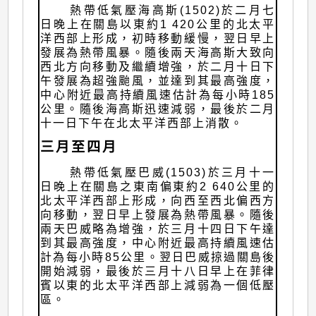
熱帶低氣壓海高斯(1502)於二月七
日晚上在關島以東約1 420公里的北太平
洋西部上形成，初時移動緩慢，翌日早上
發展為熱帶風暴。隨後兩天海高斯大致向
西北方向移動及繼續增強，於二月十日下
午發展為超強颱風，並達到其最高強度，
中心附近最高持續風速估計為每小時185
公里。隨後海高斯迅速減弱，最後於二月
十一日下午在北太平洋西部上消散。
三月至四月
熱帶低氣壓巴威(1503)於三月十一
日晚上在關島之東南偏東約2 640公里的
北太平洋西部上形成，向西至西北偏西方
向移動，翌日早上發展為熱帶風暴。隨後
兩天巴威略為增強，於三月十四日下午達
到其最高強度，中心附近最高持續風速估
計為每小時85公里。翌日巴威掠過關島後
開始減弱，最後於三月十八日早上在菲律
賓以東的北太平洋西部上減弱為一個低壓
區。