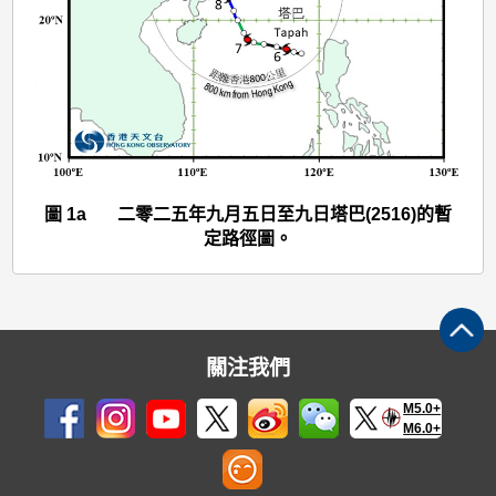
(2516)
>
圖
1a
圖 1a 二零二五年九月五日至九日塔巴(2516)的暫
定路徑圖。
關注我們
M5.0+
M6.0+