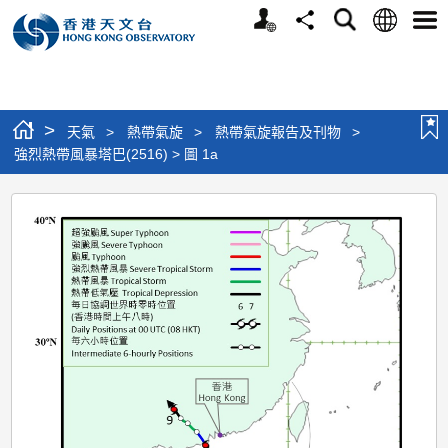
個
語
搜
分
選
人
言
尋
享
單
版
網
站
>
天氣
>
熱帶氣旋
>
熱帶氣旋報告及刊物
>
強烈熱帶風暴塔巴(2516) > 圖 1a
強
烈
熱
帶
風
暴
塔
巴