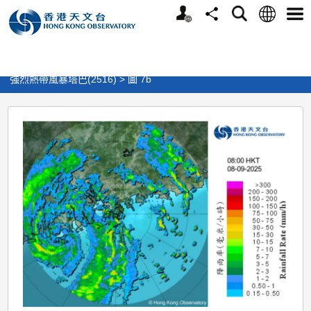
個
語
搜
分
選
人
言
尋
享
單
版
>
天氣
>
熱帶氣旋
>
熱帶氣旋報告及刊物
網
>
強烈熱帶風暴塔巴(2516) > 圖 7b
站
強
烈
熱
帶
風
暴
塔
巴
(2516)
>