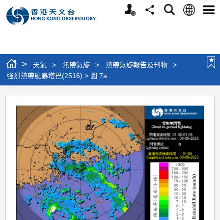
個
語
搜
分
選
人
言
尋
享
單
版
網
站
>
天氣
>
熱帶氣旋
>
熱帶氣旋報告及刊物
>
強烈熱帶風暴塔巴(2516) > 圖 7a
強
烈
熱
帶
風
暴
塔
巴