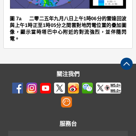
(2516)
>
圖 7a 二零二五年九月八日上午1時06分的雷達回波
圖
與上午1時正至1時05分之間雲對地閃電位置的疊加圖
7a
像，顯示當時塔巴中心附近的對流強烈，並伴隨閃
電。
關注我們
M5.0+
M6.0+
服務台