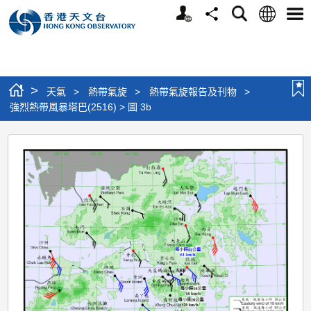
個
語
搜
分
選
人
言
尋
享
單
版
網
站
>
天氣
>
熱帶氣旋
>
熱帶氣旋報告及刊物
>
強烈熱帶風暴塔巴(2516) > 圖 3b
強
烈
熱
帶
風
暴
塔
巴