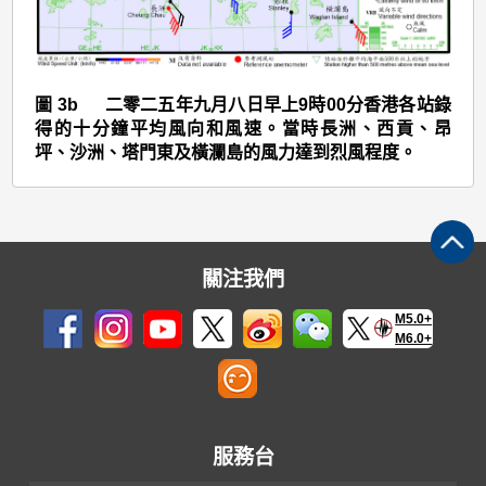
(2516)
>
圖
3b
圖 3b 二零二五年九月八日早上9時00分香港各站錄
得的十分鐘平均風向和風速。當時長洲、西貢、昂
坪、沙洲、塔門東及橫瀾島的風力達到烈風程度。
關注我們
M5.0+
M6.0+
服務台