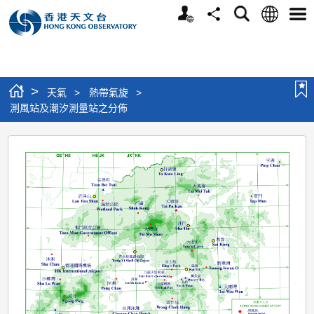
個
語
搜
分
選
人
言
尋
享
單
版
網
站
>
天氣
>
熱帶氣旋
>
測風站及潮汐測量站之分佈
測
風
站
及
潮
汐
測
量