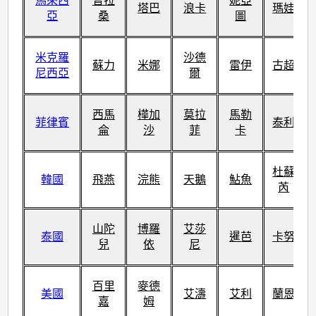
馬來西
普拉
妮亞
塔巴
浪卡
瑪娃
亞
桑
圖
米克羅
沙德
蘇力
米娜
雷伊
古超
尼西亞
爾
西馬
樺加
莫拉
馬勒
菲律賓
泰利
侖
沙
菲
卡
杜蘇
韓國
飛燕
浣熊
天鵝
鮎魚
芮
山陀
博羅
艾莎
泰國
暹芭
卡努
兒
依
尼
百里
麥德
美國
艾濤
艾利
蘭恩
嘉
姆