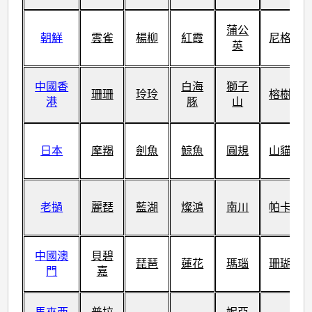
蒲公
朝鮮
雲雀
楊柳
紅霞
尼格
英
中國香
白海
獅子
珊珊
玲玲
榕樹
港
豚
山
日本
摩羯
劍魚
鯨魚
圓規
山貓
老撾
麗琵
藍湖
燦鴻
南川
帕卡
中國澳
貝碧
琵琶
蓮花
瑪瑙
珊瑚
門
嘉