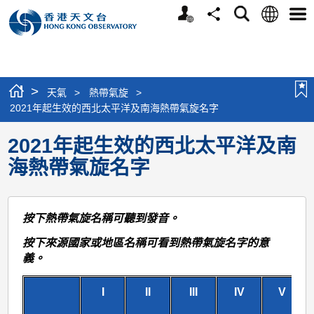
個
語
搜
分
選
人
言
尋
享
單
版
網
站
>
天氣
>
熱帶氣旋
>
2021年起生效的西北太平洋及南海熱帶氣旋名字
2021年起生效的西北太平洋及南
海熱帶氣旋名字
按下熱帶氣旋名稱可聽到發音。
按下來源國家或地區名稱可看到熱帶氣旋名字的意
義。
I
II
III
IV
V