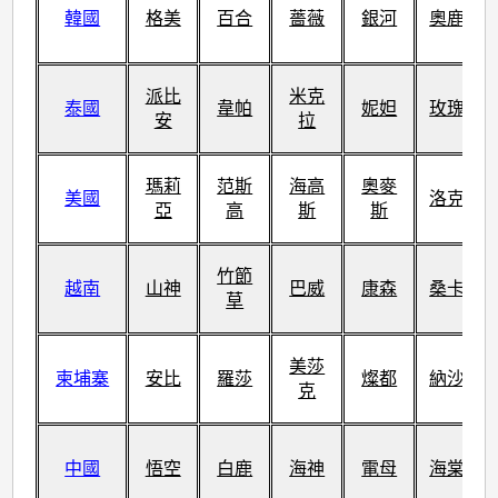
韓國
格美
百合
薔薇
銀河
奧鹿
派比
米克
泰國
韋帕
妮妲
玫瑰
安
拉
瑪莉
范斯
海高
奧麥
美國
洛克
亞
高
斯
斯
竹節
越南
山神
巴威
康森
桑卡
草
美莎
柬埔寨
安比
羅莎
燦都
納沙
克
中國
悟空
白鹿
海神
電母
海棠