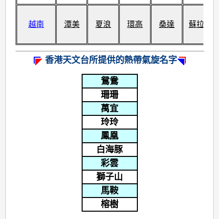
越南
潭美
夏浪
環高
桑達
蘇拉
香港天文台所提供的熱帶氣旋名字
鴛鴦
珊珊
萬宜
玲玲
鳳凰
白海豚
彩雲
獅子山
馬鞍
榕樹