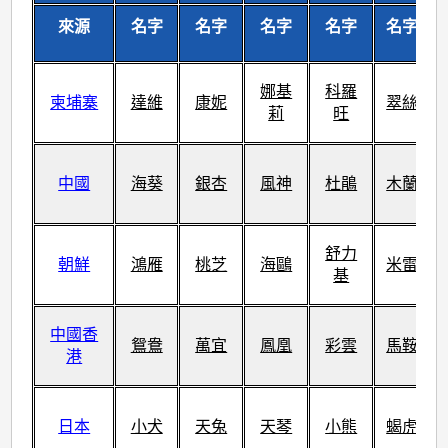
來源
名字
名字
名字
名字
名字
娜基
科羅
柬埔寨
達維
康妮
翠絲
莉
旺
中國
海葵
銀杏
風神
杜鵑
木蘭
舒力
朝鮮
鴻雁
桃芝
海鷗
米雷
基
中國香
鴛鴦
萬宜
鳳凰
彩雲
馬鞍
港
日本
小犬
天兔
天琴
小熊
蝎虎