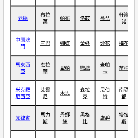
布拉
軒嵐
老撾
帕布
洛鞍
薔琵
萬
諾
中國澳
三巴
蝴蝶
黃蜂
煙花
梅花
門
馬來西
杰拉
查帕
聖帕
鸚鵡
苗柏
亞
華
卡
米克羅
艾雲
森拉
尼伯
南瑪
木恩
尼西亞
尼
克
特
都
馬力
丹娜
黑格
塔拉
菲律賓
盧碧
斯
絲
比
斯