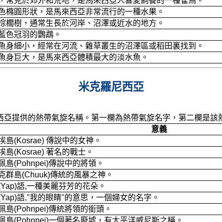
，常見於郊外和荒地，是馬來西亞人喜愛飼養的一種雀鳥。
色橢圓形狀，是馬來西亞非常流行的一種水果。
棕櫚樹，通常生長於河岸、沼澤或近水的地方。
藍色冠羽的鸚鵡。
魚身細小，經常在河流、雜草叢生的沼澤區或稻田裏找到。
魚身巨大，是馬來西亞體積最大的淡水魚。
米克羅尼西亞
西亞提供的熱帶氣旋名稱。第一欄為熱帶氣旋名字，第二欄是該
意義
(Kosrae) 傳說中的女神。
(Kosrae) 著名的戰士。
(Pohnpei)傳說中的將領。
群島(Chuuk)傳統的風暴之神。
Yap)語,一種美麗芬芳的花朵。
Yap)語,"我的眼睛"的意思，一個婦女的名字。
島(Pohnpei)傳統將領的銜頭。
島(Pohnpei)一個著名廢墟，有太平洋威尼斯之稱。