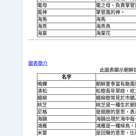
電母
電之母，負責掌管
風神
掌管風的神。
海馬
海馬
海燕
海燕鳥
海棠
海棠花
圖表簡介
此圖表顯示朝鮮
名字
鳴蟬
朝鮮夏季當有颱風
清松
松樹長年翠綠，屹
楊柳
楊柳樹常見於市鎮
桃芝
桃芝是一種生於朝
尼格
是翅膀的意思，表
海鷗
海鷗出現於海中每
鴻雁
鴻雁是一種候鳥，
米雷
是回聲的意思，比