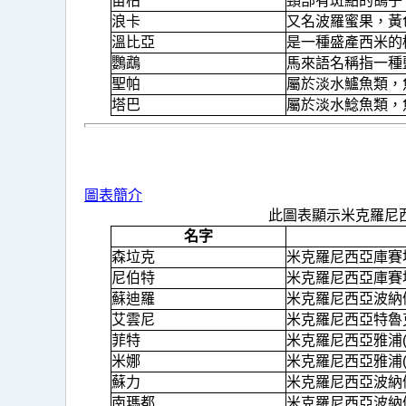
苗柏
頸部有斑點的鴿子
浪卡
又名波羅蜜果，黃
溫比亞
是一種盛產西米的
鸚鵡
馬來語名稱指一種
聖帕
屬於淡水鱸魚類，
塔巴
屬於淡水鯰魚類，
圖表簡介
此圖表顯示米克羅尼
名字
森垃克
米克羅尼西亞庫賽埃島
尼伯特
米克羅尼西亞庫賽埃島
蘇迪羅
米克羅尼西亞波納佩島
艾雲尼
米克羅尼西亞特魯克
菲特
米克羅尼西亞雅浦(
米娜
米克羅尼西亞雅浦(
蘇力
米克羅尼西亞波納佩
南瑪都
米克羅尼西亞波納佩