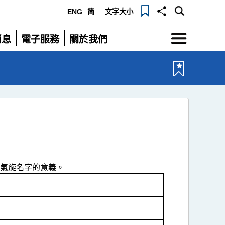
ENG
简
文字大小
選
消息
電子服務
關於我們
單
展
展
開
開
氣旋名字的意義。