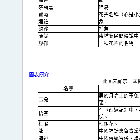
羅莎
鶴
氣
莎莉嘉
啼鳥
旋
寶霞
花卉名稱（亦是小
名
達維
象
納沙
捕魚
稱
康妮
柬埔寨民間傳說中
的
燦都
一種花卉的名稱
意
義
圖表簡介
此圖表顯示中國
名字
居於月亮上的玉兔
玉兔
裏。
在《西遊記》中，
悟空
伏。
杜鵑
杜鵑花。
龍王
中國神話裏負責掌
海神
中國傳統習俗，海