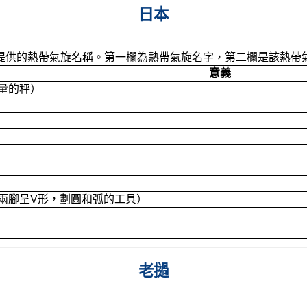
日本
提供的熱帶氣旋名稱。第一欄為熱帶氣旋名字，第二欄是該熱帶
意義
量的秤）
兩腳呈V形，劃圓和弧的工具）
老撾