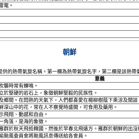
雷電。
朝鮮
提供的熱帶氣旋名稱。第一欄為熱帶氣旋名字，第二欄是該熱帶
意義
吹襲時常有蟬鳴。
立於堅硬的岩石上，象徵朝鮮堅毅的民族性。
及鄉間。在悶熱的天氣下，人們都喜愛在楊柳樹蔭下乘涼及閒談
鮮深山中的花，常在人不察覺時盛開，可食用及藥用。
示飛翔、動感和自由。
一角落，是海的象徵。
雁群於秋天飛抵韓國，然後於早春北飛遠方。雁群於朝鮮的出沒
喻颱風委員會將颱風訊息傳送給各會員。