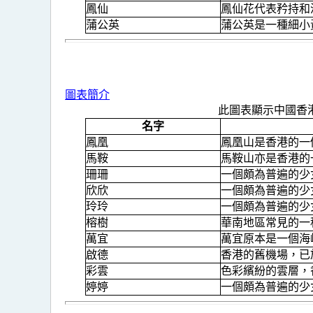
鳳仙
鳳仙花代表矜持和
蒲公英
蒲公英是一種細小
圖表簡介
此圖表顯示中國香
名字
鳳凰
鳳凰山是香港的一
馬鞍
馬鞍山亦是香港的
珊珊
一個頗為普遍的少
欣欣
一個頗為普遍的少
玲玲
一個頗為普遍的少
榕樹
華南地區常見的一
萬宜
萬宜原本是一個海
啟德
香港的舊機場，已於
彩雲
色彩繽紛的雲層，
婷婷
一個頗為普遍的少