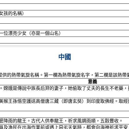
女孩的名稱）
一位漂亮少女（亦是一個山名）
中國
提供的熱帶氣旋名稱。第一欄為熱帶氣旋名字，第二欄是該熱帶
意義
。嫦娥是傳說中族長后羿的妻子，她偷取了丈夫的長生不老藥，
美猴王孫悟空護送高僧唐三藏（即唐玄奘）到印度取佛經。取經
管降雨的龍王。古代人供奉龍王，祈求風調雨順，五穀豐收。
員及漁民在出海作業前或遇上惡劣天氣時，都會向海神祈求平安