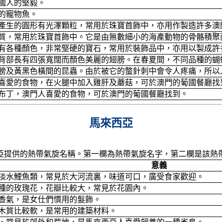
國人的堅毅。
的寵物魚。
產生的圓形有光澤顆粒，常用於珠寶首飾中，亦用作製造許多澳
質，常用於珠寶首飾中。它是由無數細小的海產動物的骨骼積聚
有各種顏色，非常堅硬的寶石，常用於裝飾品中，亦用以製成許
背部長有四張寬闊而顏色美麗的翅膀。在春夏間，不同品種的蝴
膀及黃黑色橫間的昆蟲。由於被它的螫針刺中會令人疼痛，所以
喜愛的食物，在火腿中加入雞肝及蘑菇，可於澳門的葡國餐廳找
布丁，澳門人喜愛的食物，可於澳門的葡國餐廳找到。
馬來西亞
亞提供的熱帶氣旋名稱。第一欄為熱帶氣旋名字，第二欄是該熱
意義
淡水鯉魚類，常見於大河流裏，味道可口，廣受食家歡迎。
種的玫瑰花，花瓣比較大，常見於花園內。
香氣，是女仕們慣用的髮飾。
木質比較軟，是常用的建築材料。