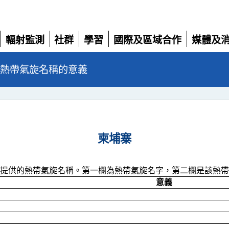
輻射監測
社群
學習
國際及區域合作
媒體及
展
展
展
展
展
開
開
開
開
開
的熱帶氣旋名稱的意義
柬埔寨
提供的熱帶氣旋名稱。第一欄為熱帶氣旋名字，第二欄是該熱帶
意義