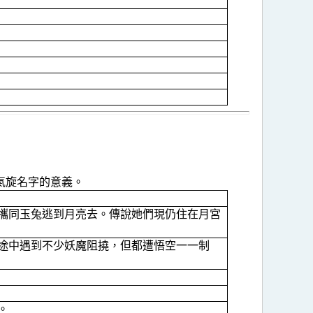
氣旋名字的意義。
攜同玉兔逃到月亮去。傳說她們現仍住在月宮
途中遇到不少妖魔阻撓，但都遭悟空一一制
。