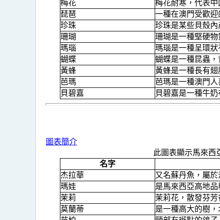
梅花
梅花耐寒，代表中
琵琶
一種在澳門受歡迎
珍珠
珍珠是某些貝殼內
珊瑚
珊瑚是一種堅硬物
瑪瑙
瑪瑙是一種呈環狀
蝴蝶
蝴蝶是一種昆蟲，
黃蜂
黃蜂是一種長有翅
芭瑪
芭瑪是一種澳門人
貝碧嘉
貝碧嘉是一種牛奶
圖表簡介
此圖表顯示馬來西
名字
杰拉華
又名蘇丹魚，屬於
瑪娃
是馬來西亞高地品
茉莉
茉莉花，散發芬芳
莫蘭蒂
是一種高大的樹，