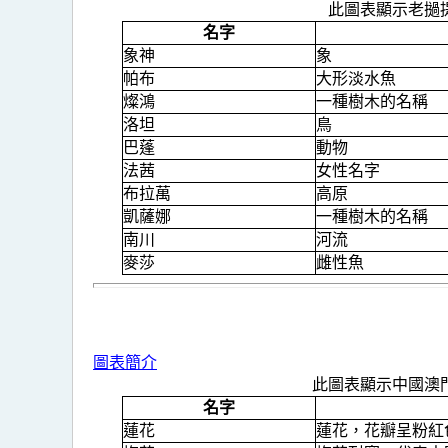
此圖表顯示老撾
名字
象神
象
帕布
大形淡水魚
燦鴻
一種樹木的名稱
洛坦
鳥
巴蓬
動物
法茜
女性名字
布拉萬
高原
凱薩娜
一種樹木的名稱
南川
河流
麥莎
雌性魚
圖表簡介
此圖表顯示中國澳
名字
蓮花
蓮花，花瓣呈粉紅