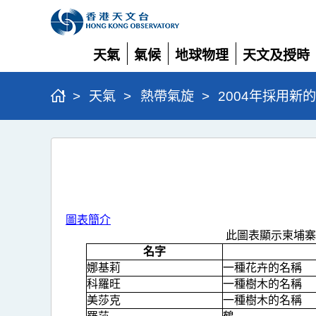
天氣
氣候
地球物理
天文及授時
展
展
展
展
開
開
開
開
>
天氣
>
熱帶氣旋
>
2004年採用新
2004
年
採
用
圖表簡介
新
此圖表顯示柬埔寨
的
名字
娜基莉
一種花卉的名稱
熱
科羅旺
一種樹木的名稱
帶
美莎克
一種樹木的名稱