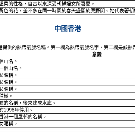
溫柔的性格，自古以來深受朝鮮婦女所喜愛。
黃色的花，差不多在同一時間於春天盛開於原野間。她代表著朝
中國香港
港提供的熱帶氣旋名稱。第一欄為熱帶氣旋名字，第二欄是該熱
意義
個山名。
一個山名。
女暱稱。
女暱稱。
女暱稱。
種樹。
峽的名稱，後來建成水庫。
1998年停用。
香港一個屋邨的名稱。
女暱稱。