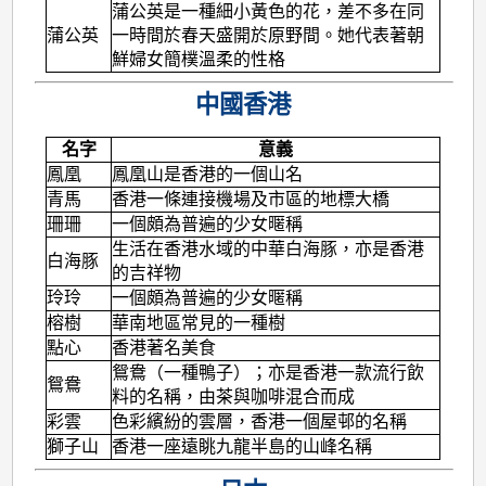
蒲公英是一種細小黃色的花，差不多在同
蒲公英
一時間於春天盛開於原野間。她代表著朝
鮮婦女簡樸溫柔的性格
中國香港
名字
意義
鳳凰
鳳凰山是香港的一個山名
青馬
香港一條連接機場及市區的地標大橋
珊珊
一個頗為普遍的少女暱稱
生活在香港水域的中華白海豚，亦是香港
白海豚
的吉祥物
玲玲
一個頗為普遍的少女暱稱
榕樹
華南地區常見的一種樹
點心
香港著名美食
鴛鴦（一種鴨子）；亦是香港一款流行飲
鴛鴦
料的名稱，由茶與咖啡混合而成
彩雲
色彩繽紛的雲層，香港一個屋邨的名稱
獅子山
香港一座遠眺九龍半島的山峰名稱