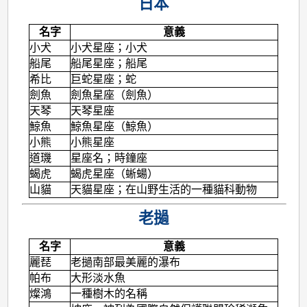
日本
名字
意義
小犬
小犬星座；小犬
船尾
船尾星座；船尾
希比
巨蛇星座；蛇
劍魚
劍魚星座（劍魚）
天琴
天琴星座
鯨魚
鯨魚星座（鯨魚）
小熊
小熊星座
道璣
星座名；時鐘座
蝎虎
蝎虎星座（蜥蝪）
山貓
天貓星座；在山野生活的一種貓科動物
老撾
名字
意義
麗琵
老撾南部最美麗的瀑布
帕布
大形淡水魚
燦鴻
一種樹木的名稱