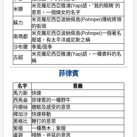
米克羅尼西亞雅浦(Yap)語，"我的眼睛"的
米娜
意思，一個婦女的名字
米克羅尼西亞波納佩島(Pohnpei)傳統將領
蘇力
的銜頭
米克羅尼西亞波納佩島(Pohnpei)一個著名
南瑪都
廢墟，有太平洋威尼斯之稱
沙布爾
季風/雨季
米克羅尼西亞雅浦(Yap)語，一種香料的名
古超
稱
菲律賓
名字
意義
馬力斯
快速
西馬侖
菲律賓的一種野牛
丹娜絲
體驗及感受的意思
樺加沙
快速移動
黑格比
鞭打的意思
紫檀
一種喬木；紫檀
盧碧
殘酷、兇猛的意思