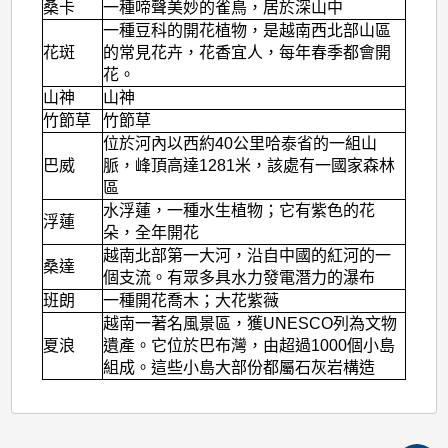
桑卡
一種啼聲美妙的雀鳥，居於深山中
一種豆科的開花植物，是越南西北部山區
花斑
的常見花卉，花香宜人，每年春季都會開
花。
山神
山神
竹節草
竹節草
位於河內以西約40公里哈泰省的一組山
巴威
脈，峰頂高達1281米，該處有一國家森林
區
水浮蓮，一種水生植物；它有紫色的花
浮蓮
朵，全年開花
越南北部第一大河，沿自中國的紅河的一
桑達
個支流。有眾多具水力發電潛力的瀑布
班朗
一種開花喬木；大花紫薇
越南一著名風景區，獲UNESCO列為文物
夏浪
遺產。它位於巴布灣，由超過1000個小島
組成。這些小島大部份都屬石灰岩構造