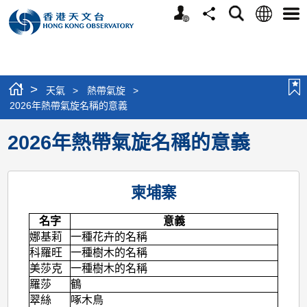
個
語
搜
分
選
人
言
尋
享
單
版
網
站
>
天氣
>
熱帶氣旋
>
2026年熱帶氣旋名稱的意義
2026年熱帶氣旋名稱的意義
柬埔寨
名字
意義
娜基莉
一種花卉的名稱
科羅旺
一種樹木的名稱
美莎克
一種樹木的名稱
羅莎
鶴
翠絲
啄木鳥