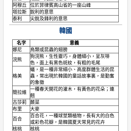
阿穆丘
位於菲律賓高山省的一座山峰
塔拉斯
銳利的意思
泰利
尖銳及鋒利的意思
韓國
名字
意義
娜尼
鳥類或昆蟲的翅膀
狗浣熊，生性靈巧，身體細小，呈灰啡
浣熊
色，面上有黑色斑紋，有粗的毛尾
蟻，是一種非常細小、高度群體生活的昆
格美
蟲，常出現於韓國的童話故事裏，是勤奮
的象徵
一種春天開花的灌木，有黃色的花朵；連
簡拉維
翹
古莎莉
蕨菜
布里
大麥
百合花，一種球莖類植物，長有大的白色
百合
或彩色花瓣，是韓國夏天常見的花卉
核桃
核桃