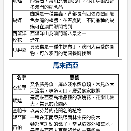
瑪瑙
的寶石，常用於裝飾品中，亦用以製成許
多澳門的紀念品
蝴蝶是一種昆蟲，背部長有四張寬闊而顏
蝴蝶
色美麗的翅膀。在春夏間，不同品種的蝴
蝶可在澳門鄉間找到
西望洋
西望洋山為澳門新八景之一
煙花
煙花
貝碧嘉是一種牛奶布丁，澳門人喜愛的食
貝碧嘉
物，可於澳門的葡國餐廳找到
馬來西亞
名字
意義
又名蘇丹魚，屬於淡水鯉魚類，常見於大
杰拉華
河流裏，味道可口，廣受食家歡迎
是馬來西亞高地品種的玫瑰花，花瓣比較
瑪娃
大，常見於花園內
查帕卡
以其芬芳的花聞名的植物
妮亞圖
一種在東南亞熱帶雨林生長的樹木
頸部有斑點的鴿子，常見於郊外和荒地，
苗柏
是馬來西亞人喜愛飼養的一種雀鳥