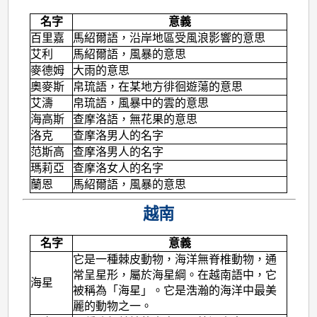
名字
意義
百里嘉
馬紹爾語，沿岸地區受風浪影響的意思
艾利
馬紹爾語，風暴的意思
麥德姆
大雨的意思
奧麥斯
帛琉語，在某地方徘徊遊蕩的意思
艾濤
帛琉語，風暴中的雲的意思
海高斯
查摩洛語，無花果的意思
洛克
查摩洛男人的名字
范斯高
查摩洛男人的名字
瑪莉亞
查摩洛女人的名字
蘭恩
馬紹爾語，風暴的意思
越南
名字
意義
它是一種棘皮動物，海洋無脊椎動物，通
常呈星形，屬於海星綱。在越南語中，它
海星
被稱為「海星」。它是浩瀚的海洋中最美
麗的動物之一。