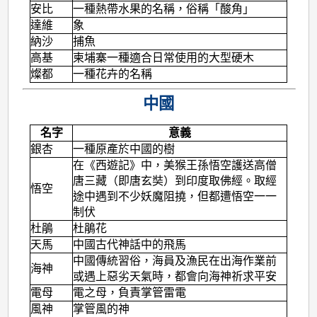
安比
一種熱帶水果的名稱，俗稱「酸角」
達維
象
納沙
捕魚
高基
柬埔寨一種適合日常使用的大型硬木
燦都
一種花卉的名稱
中國
名字
意義
銀杏
一種原產於中國的樹
在《西遊記》中，美猴王孫悟空護送高僧
唐三藏（即唐玄奘）到印度取佛經。取經
悟空
途中遇到不少妖魔阻撓，但都遭悟空一一
制伏
杜鵑
杜鵑花
天馬
中國古代神話中的飛馬
中國傳統習俗，海員及漁民在出海作業前
海神
或遇上惡劣天氣時，都會向海神祈求平安
電母
電之母，負責掌管雷電
風神
掌管風的神