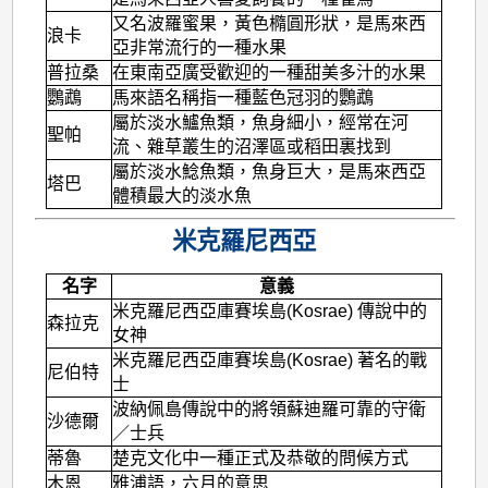
又名波羅蜜果，黃色橢圓形狀，是馬來西
浪卡
亞非常流行的一種水果
普拉桑
在東南亞廣受歡迎的一種甜美多汁的水果
鸚鵡
馬來語名稱指一種藍色冠羽的鸚鵡
屬於淡水鱸魚類，魚身細小，經常在河
聖帕
流、雜草叢生的沼澤區或稻田裏找到
屬於淡水鯰魚類，魚身巨大，是馬來西亞
塔巴
體積最大的淡水魚
米克羅尼西亞
名字
意義
米克羅尼西亞庫賽埃島(Kosrae) 傳說中的
森拉克
女神
米克羅尼西亞庫賽埃島(Kosrae) 著名的戰
尼伯特
士
波納佩島傳說中的將領蘇迪羅可靠的守衛
沙德爾
／士兵
蒂魯
楚克文化中一種正式及恭敬的問候方式
木恩
雅浦語，六月的意思