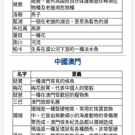
坡鹿，被列為國際自然保護聯盟珍稀瀕危
坡鹿
物種及老撾瀕危物種
洛鞍
燕子
藍湖
一個在老撾的湖泊，意思為藍色的湖
布拉萬
高原
薔琵
一種花
南川
河流
帕卡
生長在湄公河下游的一種淡水魚
中國澳門
名字
意義
琵鷺
一種澳門常見的候鳥
梅花
梅花耐寒，代表中國人的堅毅
琵琶
一種在澳門受歡迎的寵物魚
三巴
澳門旅遊名勝
珊瑚是一種堅硬物質，常用於珠寶首飾
珊瑚
中。它是由無數細小的海產動物的骨骼積
聚而成。澳門很多紀念品都以珊瑚造成
瑪瑙是一種呈環狀有各種顏色，非常堅硬