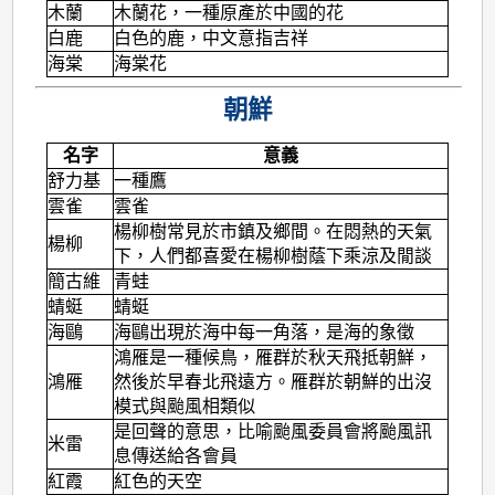
木蘭
木蘭花，一種原產於中國的花
白鹿
白色的鹿，中文意指吉祥
海棠
海棠花
朝鮮
名字
意義
舒力基
一種鷹
雲雀
雲雀
楊柳樹常見於市鎮及鄉間。在悶熱的天氣
楊柳
下，人們都喜愛在楊柳樹蔭下乘涼及閒談
簡古維
青蛙
蜻蜓
蜻蜓
海鷗
海鷗出現於海中每一角落，是海的象徵
鴻雁是一種候鳥，雁群於秋天飛抵朝鮮，
鴻雁
然後於早春北飛遠方。雁群於朝鮮的出沒
模式與颱風相類似
是回聲的意思，比喻颱風委員會將颱風訊
米雷
息傳送給各會員
紅霞
紅色的天空