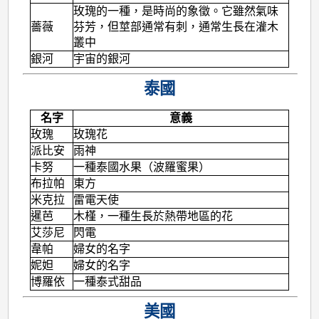
玫瑰的一種，是時尚的象徵。它雖然氣味
薔薇
芬芳，但莖部通常有刺，通常生長在灌木
叢中
銀河
宇宙的銀河
泰國
名字
意義
玫瑰
玫瑰花
派比安
雨神
卡努
一種泰國水果（波羅蜜果）
布拉帕
東方
米克拉
雷電天使
暹芭
木槿，一種生長於熱帶地區的花
艾莎尼
閃電
韋帕
婦女的名字
妮妲
婦女的名字
博羅依
一種泰式甜品
美國