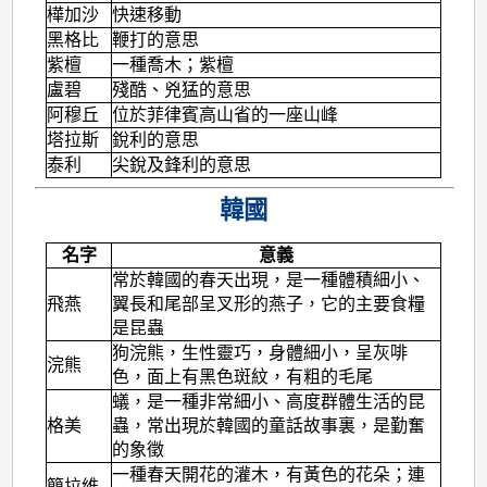
樺加沙
快速移動
黑格比
鞭打的意思
紫檀
一種喬木；紫檀
盧碧
殘酷、兇猛的意思
阿穆丘
位於菲律賓高山省的一座山峰
塔拉斯
銳利的意思
泰利
尖銳及鋒利的意思
韓國
名字
意義
常於韓國的春天出現，是一種體積細小、
飛燕
翼長和尾部呈叉形的燕子，它的主要食糧
是昆蟲
狗浣熊，生性靈巧，身體細小，呈灰啡
浣熊
色，面上有黑色斑紋，有粗的毛尾
蟻，是一種非常細小、高度群體生活的昆
格美
蟲，常出現於韓國的童話故事裏，是勤奮
的象徵
一種春天開花的灌木，有黃色的花朵；連
簡拉維