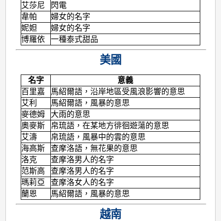
艾莎尼
閃電
韋帕
婦女的名字
妮妲
婦女的名字
博羅依
一種泰式甜品
美國
名字
意義
百里嘉
馬紹爾語，沿岸地區受風浪影響的意思
艾利
馬紹爾語，風暴的意思
麥德姆
大雨的意思
奧麥斯
帛琉語，在某地方徘徊遊蕩的意思
艾濤
帛琉語，風暴中的雲的意思
海高斯
查摩洛語，無花果的意思
洛克
查摩洛男人的名字
范斯高
查摩洛男人的名字
瑪莉亞
查摩洛女人的名字
蘭恩
馬紹爾語，風暴的意思
越南