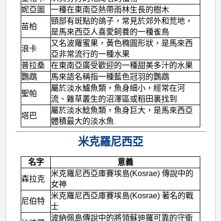
妮亞圖
一種在東南亞熱帶雨林生長的樹木
頸部有斑點的鴿子，常見於郊外和荒地，
苗柏
是馬來西亞人喜愛飼養的一種雀鳥
又名波羅蜜果，黃色橢圓形狀，是馬來西
浪卡
亞非常流行的一種水果
普拉桑
在東南亞廣受歡迎的一種甜美多汁的水果
鸚鵡
馬來語名稱指一種藍色冠羽的鸚鵡
屬於淡水鱸魚類，魚身細小，經常在河
聖帕
流、雜草叢生的沼澤區或稻田裏找到
屬於淡水鯰魚類，魚身巨大，是馬來西亞
塔巴
體積最大的淡水魚
米克羅尼西亞
名字
意義
米克羅尼西亞庫賽埃島(Kosrae) 傳說中的
森拉克
女神
米克羅尼西亞庫賽埃島(Kosrae) 著名的戰
尼伯特
士
波納佩島傳說中的將領蘇迪羅可靠的守衛