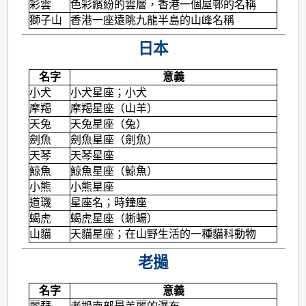
彩雲
色彩繽紛的雲層，香港一個屋邨的名稱
獅子山
香港一座遠眺九龍半島的山峰名稱
日本
名字
意義
小犬
小犬星座；小犬
摩羯
摩羯星座（山羊）
天兔
天兔星座（兔）
劍魚
劍魚星座（劍魚）
天琴
天琴星座
鯨魚
鯨魚星座（鯨魚）
小熊
小熊星座
道璣
星座名；時鐘座
蝎虎
蝎虎星座（蜥蝪）
山貓
天貓星座；在山野生活的一種貓科動物
老撾
名字
意義