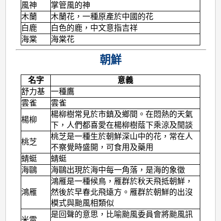
風神
掌管風的神
木蘭
木蘭花，一種原產於中國的花
白鹿
白色的鹿，中文意指吉祥
海棠
海棠花
朝鮮
名字
意義
舒力基
一種鷹
雲雀
雲雀
楊柳樹常見於市鎮及鄉間。在悶熱的天氣
楊柳
下，人們都喜愛在楊柳樹蔭下乘涼及閒談
桃芝是一種生於朝鮮深山中的花，常在人
桃芝
不察覺時盛開，可食用及藥用
蜻蜓
蜻蜓
海鷗
海鷗出現於海中每一角落，是海的象徵
鴻雁是一種候鳥，雁群於秋天飛抵朝鮮，
鴻雁
然後於早春北飛遠方。雁群於朝鮮的出沒
模式與颱風相類似
是回聲的意思，比喻颱風委員會將颱風訊
米雷