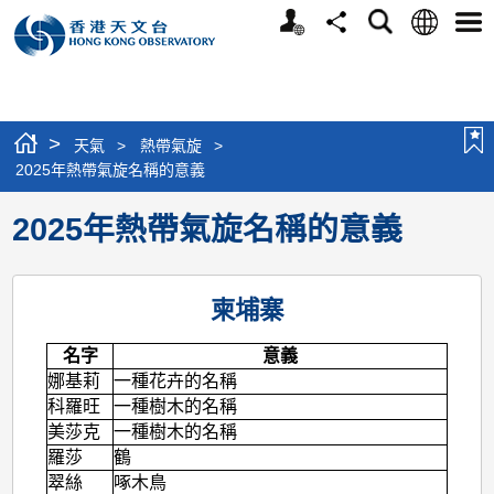
個
語
搜
分
選
人
言
尋
享
單
版
網
站
>
天氣
>
熱帶氣旋
>
2025年熱帶氣旋名稱的意義
2025年熱帶氣旋名稱的意義
柬埔寨
名字
意義
娜基莉
一種花卉的名稱
科羅旺
一種樹木的名稱
美莎克
一種樹木的名稱
羅莎
鶴
翠絲
啄木鳥