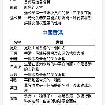
息傳送給各會員
紅霞
紅色的天空
蒲公英是一種細小黃色的花，差不多在同
蒲公英
一時間於春天盛開於原野間。她代表著朝
鮮婦女簡樸溫柔的性格
中國香港
名字
意義
鳳凰
鳳凰山是香港的一個山名
青馬
香港一條連接機場及市區的地標大橋
珊珊
一個頗為普遍的少女暱稱
生活在香港水域的中華白海豚，亦是香港
白海豚
的吉祥物
玲玲
一個頗為普遍的少女暱稱
榕樹
華南地區常見的一種樹
萬宜原本是一個海峽的名稱，後來建成水
萬宜
庫
鴛鴦（一種鴨子）；亦是香港一款流行飲
鴛鴦
料的名稱，由茶與咖啡混合而成