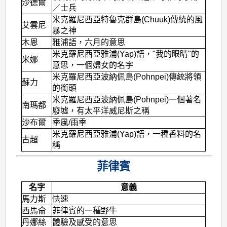
沙德爾
／士兵
米克羅尼西亞特魯克群島(Chuuk)傳統的風
艾雲尼
暴之神
木恩
雅浦語，六月的意思
米克羅尼西亞雅浦(Yap)語，"我的眼睛"的
米娜
意思，一個婦女的名字
米克羅尼西亞波納佩島(Pohnpei)傳統將領
蘇力
的銜頭
米克羅尼西亞波納佩島(Pohnpei)一個著名
南瑪都
廢墟，有太平洋威尼斯之稱
沙布爾
季風/雨季
米克羅尼西亞雅浦(Yap)語，一種香料的名
古超
稱
菲律賓
名字
意義
馬力斯
快速
西馬侖
菲律賓的一種野牛
丹娜絲
體驗及感受的意思