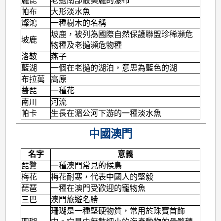
麗琵
老撾南部最美麗的瀑布
帕布
大形淡水魚
燦鴻
一種樹木的名稱
坡鹿，被列為國際自然保護聯盟珍稀瀕危
坡鹿
物種及老撾瀕危物種
洛鞍
燕子
藍湖
一個在老撾的湖泊，意思為藍色的湖
布拉萬
高原
薔琵
一種花
南川
河流
帕卡
生長在湄公河下游的一種淡水魚
中國澳門
名字
意義
琵鷺
一種澳門常見的候鳥
梅花
梅花耐寒，代表中國人的堅毅
琵琶
一種在澳門受歡迎的寵物魚
三巴
澳門旅遊名勝
珊瑚是一種堅硬物質，常用於珠寶首飾