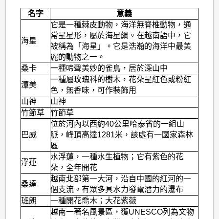
名字
意義
它是一種棘皮動物，海洋無脊椎動物，通
常呈星形，屬於海星綱。在越南語中，它
海星
被稱為「海星」。它是浩瀚的海洋中最美
麗的動物之一。
桑卡
一種啼聲美妙的雀鳥，居於深山中
一種屬玫瑰科的樹木，花朵呈紅色或粉紅
潭美
色，無香味，可作裝飾用
山神
山神
竹節草
竹節草
位於河內以西約40公里哈泰省的一組山
巴威
脈，峰頂高達1281米，該處有一國家森林
區
水浮蓮，一種水生植物；它有紫色的花
浮蓮
朵，全年開花
越南北部第一大河，沿自中國的紅河的一
桑達
個支流。有眾多具水力發電潛力的瀑布
班朗
一種開花喬木；大花紫薇
越南一著名風景區，獲UNESCO列為文物