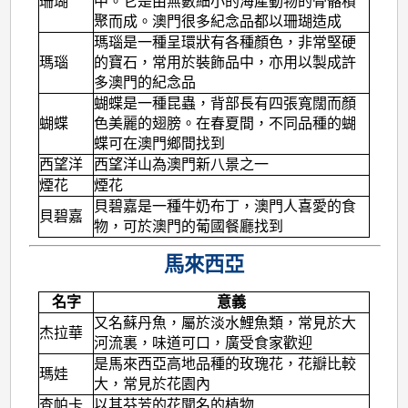
珊瑚
中。它是由無數細小的海產動物的骨骼積
聚而成。澳門很多紀念品都以珊瑚造成
瑪瑙是一種呈環狀有各種顏色，非常堅硬
瑪瑙
的寶石，常用於裝飾品中，亦用以製成許
多澳門的紀念品
蝴蝶是一種昆蟲，背部長有四張寬闊而顏
蝴蝶
色美麗的翅膀。在春夏間，不同品種的蝴
蝶可在澳門鄉間找到
西望洋
西望洋山為澳門新八景之一
煙花
煙花
貝碧嘉是一種牛奶布丁，澳門人喜愛的食
貝碧嘉
物，可於澳門的葡國餐廳找到
馬來西亞
名字
意義
又名蘇丹魚，屬於淡水鯉魚類，常見於大
杰拉華
河流裏，味道可口，廣受食家歡迎
是馬來西亞高地品種的玫瑰花，花瓣比較
瑪娃
大，常見於花園內
查帕卡
以其芬芳的花聞名的植物