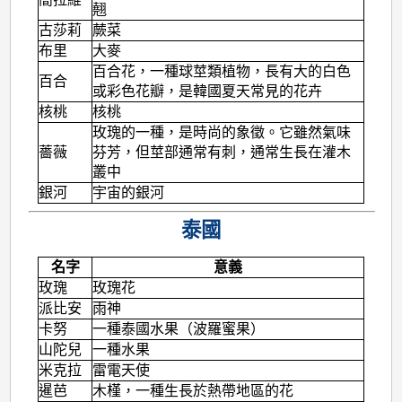
翹
古莎莉
蕨菜
布里
大麥
百合花，一種球莖類植物，長有大的白色
百合
或彩色花瓣，是韓國夏天常見的花卉
核桃
核桃
玫瑰的一種，是時尚的象徵。它雖然氣味
薔薇
芬芳，但莖部通常有刺，通常生長在灌木
叢中
銀河
宇宙的銀河
泰國
名字
意義
玫瑰
玫瑰花
派比安
雨神
卡努
一種泰國水果（波羅蜜果）
山陀兒
一種水果
米克拉
雷電天使
暹芭
木槿，一種生長於熱帶地區的花