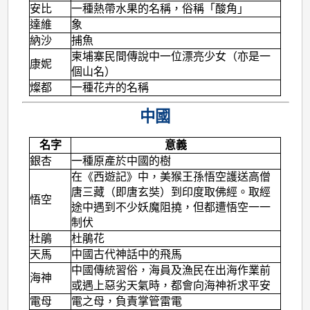
安比
一種熱帶水果的名稱，俗稱「酸角」
達維
象
納沙
捕魚
柬埔寨民間傳說中一位漂亮少女（亦是一
康妮
個山名）
燦都
一種花卉的名稱
中國
名字
意義
銀杏
一種原產於中國的樹
在《西遊記》中，美猴王孫悟空護送高僧
唐三藏（即唐玄奘）到印度取佛經。取經
悟空
途中遇到不少妖魔阻撓，但都遭悟空一一
制伏
杜鵑
杜鵑花
天馬
中國古代神話中的飛馬
中國傳統習俗，海員及漁民在出海作業前
海神
或遇上惡劣天氣時，都會向海神祈求平安
電母
電之母，負責掌管雷電