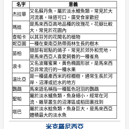
名字
意義
又名蘇丹魚，屬於淡水鯉魚類，常見於大
杰拉華
河流裏，味道可口，廣受食家歡迎
是馬來西亞高地品種的玫瑰花，花瓣比較
瑪娃
大，常見於花園內
查帕卡
以其芬芳的花聞名的植物
妮亞圖
一種在東南亞熱帶雨林生長的樹木
頸部有斑點的鴿子，常見於郊外和荒地，
苗柏
是馬來西亞人喜愛飼養的一種雀鳥
又名波羅蜜果，黃色橢圓形狀，是馬來西
浪卡
亞非常流行的一種水果
是一種盛產西米的棕櫚樹，通常生長於河
溫比亞
岸、沼澤或近水的地方
鸚鵡
馬來語名稱指一種藍色冠羽的鸚鵡
屬於淡水鱸魚類，魚身細小，經常在河
聖帕
流、雜草叢生的沼澤區或稻田裏找到
屬於淡水鯰魚類，魚身巨大，是馬來西亞
塔巴
體積最大的淡水魚
米克羅尼西亞