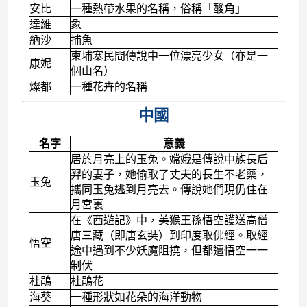
安比
一種熱帶水果的名稱，俗稱「酸角」
達維
象
納沙
捕魚
柬埔寨民間傳說中一位漂亮少女（亦是一
康妮
個山名）
燦都
一種花卉的名稱
中國
名字
意義
居於月亮上的玉兔。嫦娥是傳說中族長后
羿的妻子，她偷取了丈夫的長生不老藥，
玉兔
攜同玉兔逃到月亮去。傳說她們現仍住在
月宮裏
在《西遊記》中，美猴王孫悟空護送高僧
唐三藏（即唐玄奘）到印度取佛經。取經
悟空
途中遇到不少妖魔阻撓，但都遭悟空一一
制伏
杜鵑
杜鵑花
海葵
一種形狀如花朵的海洋動物