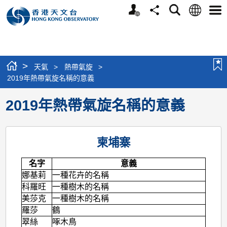
個
語
搜
分
選
人
言
尋
享
單
版
網
站
>
天氣
>
熱帶氣旋
>
2019年熱帶氣旋名稱的意義
2019年熱帶氣旋名稱的意義
柬埔寨
名字
意義
娜基莉
一種花卉的名稱
科羅旺
一種樹木的名稱
美莎克
一種樹木的名稱
羅莎
鶴
翠絲
啄木鳥