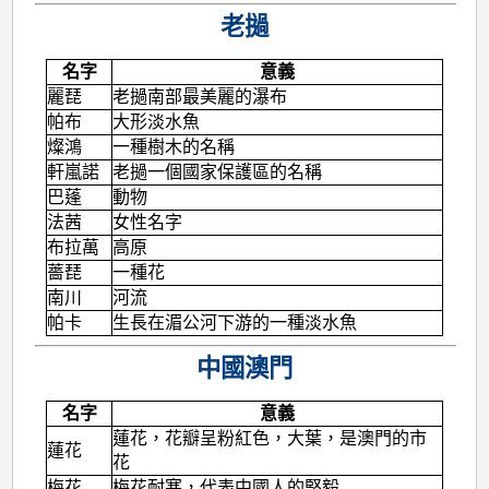
老撾
名字
意義
麗琵
老撾南部最美麗的瀑布
帕布
大形淡水魚
燦鴻
一種樹木的名稱
軒嵐諾
老撾一個國家保護區的名稱
巴蓬
動物
法茜
女性名字
布拉萬
高原
薔琵
一種花
南川
河流
帕卡
生長在湄公河下游的一種淡水魚
中國澳門
名字
意義
蓮花，花瓣呈粉紅色，大葉，是澳門的市
蓮花
花
梅花
梅花耐寒，代表中國人的堅毅