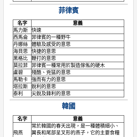
菲律賓
名字
意義
馬力斯
快速
西馬侖
菲律賓的一種野牛
丹娜絲
體驗及感受的意思
海貝思
快捷的意思
黑格比
鞭打的意思
莫拉菲
菲律賓一種常用於製造傢俬的硬木
盧碧
殘酷、兇猛的意思
馬勒卡
強而有力的意思
塔拉斯
銳利的意思
泰利
尖銳及鋒利的意思
韓國
名字
意義
常於韓國的春天出現，是一種體積細小、
飛燕
翼長和尾部呈叉形的燕子，它的主要食糧