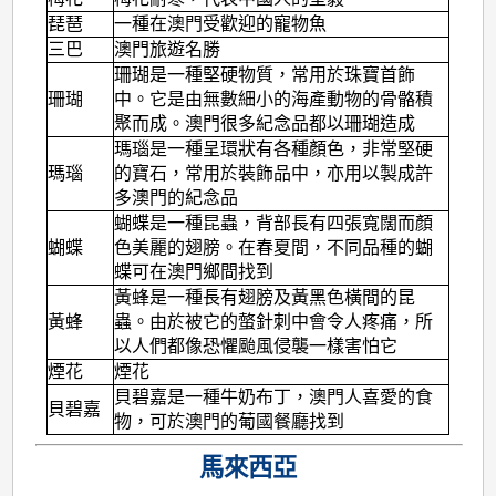
琵琶
一種在澳門受歡迎的寵物魚
三巴
澳門旅遊名勝
珊瑚是一種堅硬物質，常用於珠寶首飾
珊瑚
中。它是由無數細小的海產動物的骨骼積
聚而成。澳門很多紀念品都以珊瑚造成
瑪瑙是一種呈環狀有各種顏色，非常堅硬
瑪瑙
的寶石，常用於裝飾品中，亦用以製成許
多澳門的紀念品
蝴蝶是一種昆蟲，背部長有四張寬闊而顏
蝴蝶
色美麗的翅膀。在春夏間，不同品種的蝴
蝶可在澳門鄉間找到
黃蜂是一種長有翅膀及黃黑色橫間的昆
黃蜂
蟲。由於被它的螫針刺中會令人疼痛，所
以人們都像恐懼颱風侵襲一樣害怕它
煙花
煙花
貝碧嘉是一種牛奶布丁，澳門人喜愛的食
貝碧嘉
物，可於澳門的葡國餐廳找到
馬來西亞