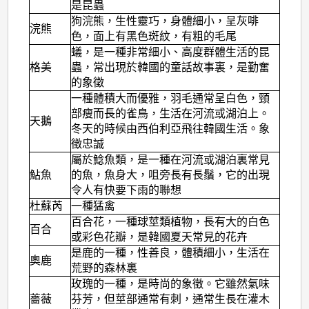
是昆蟲
狗浣熊，生性靈巧，身體細小，呈灰啡
浣熊
色，面上有黑色斑紋，有粗的毛尾
蟻，是一種非常細小、高度群體生活的昆
格美
蟲，常出現於韓國的童話故事裏，是勤奮
的象徵
一種體積大而優雅，羽毛通常呈白色，頸
部瘦而長的雀鳥，生活在河流或湖泊上。
天鵝
冬天的時候由西伯利亞飛往韓國生活。象
徵忠誠
屬於鯰魚類，是一種在河流或湖泊裏常見
鮎魚
的魚，魚身大，咀旁長有長鬚，它的出現
令人有快要下雨的聯想
杜蘇芮
一種猛禽
百合花，一種球莖類植物，長有大的白色
百合
或彩色花瓣，是韓國夏天常見的花卉
是鹿的一種，性善良，體積細小，生活在
奧鹿
荒野的森林裏
玫瑰的一種，是時尚的象徵。它雖然氣味
薔薇
芬芳，但莖部通常有刺，通常生長在灌木