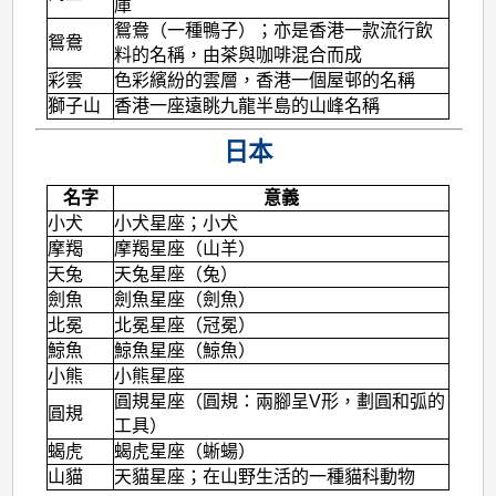
庫
鴛鴦（一種鴨子）；亦是香港一款流行飲
鴛鴦
料的名稱，由茶與咖啡混合而成
彩雲
色彩繽紛的雲層，香港一個屋邨的名稱
獅子山
香港一座遠眺九龍半島的山峰名稱
日本
名字
意義
小犬
小犬星座；小犬
摩羯
摩羯星座（山羊）
天兔
天兔星座（兔）
劍魚
劍魚星座（劍魚）
北冕
北冕星座（冠冕）
鯨魚
鯨魚星座（鯨魚）
小熊
小熊星座
圓規星座（圓規：兩腳呈V形，劃圓和弧的
圓規
工具）
蝎虎
蝎虎星座（蜥蝪）
山貓
天貓星座；在山野生活的一種貓科動物