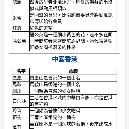
鴻雁
然後於早春北飛遠方。雁群於朝鮮的出沒
模式與颱風相類似
是回聲的意思，比喻颱風委員會將颱風訊
米雷
息傳送給各會員
紅霞
紅色的天空
蒲公英是一種細小黃色的花，差不多在同
蒲公英
一時間於春天盛開於原野間。她代表著朝
鮮婦女簡樸溫柔的性格
中國香港
名字
意義
鳳凰
鳳凰山是香港的一個山名
馬鞍
馬鞍山是香港的一個山名
珊珊
一個頗為普遍的少女暱稱
生活在香港水域的中華白海豚，亦是香港
白海豚
的吉祥物
玲玲
一個頗為普遍的少女暱稱
榕樹
華南地區常見的一種樹
萬宜原本是一個海峽的名稱，後來建成水
萬宜