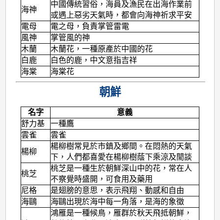
中國傳統習俗，海員及漁民在出海作業前
海神
或遇上惡劣天氣時，都會向海神祈求平安
電母
電之母，負責掌管雷電
風神
掌管風的神
木蘭
木蘭花，一種原產於中國的花
白鹿
白色的鹿，中文意指吉祥
海棠
海棠花
朝鮮
名字
意義
舒力基
一種鷹
雲雀
雲雀
楊柳樹常見於市鎮及鄉間。在悶熱的天氣
楊柳
下，人們都喜愛在楊柳樹蔭下乘涼及閒談
桃芝是一種生於朝鮮深山中的花，常在人
桃芝
不察覺時盛開，可食用及藥用
尼格
是翅膀的意思，表示飛翔、動感和自由
海鷗
海鷗出現於海中每一角落，是海的象徵
鴻雁是一種候鳥，雁群於秋天飛抵朝鮮，