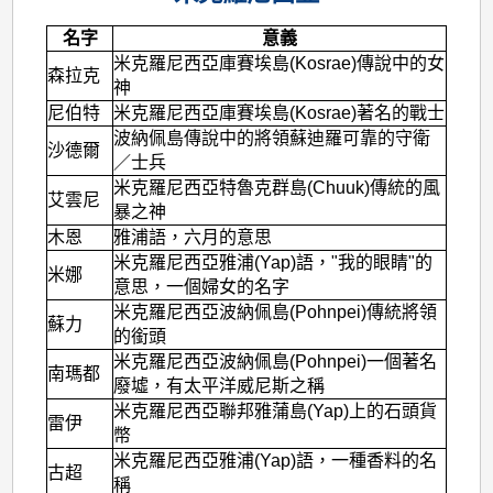
名字
意義
米克羅尼西亞庫賽埃島(Kosrae)傳說中的女
森拉克
神
尼伯特
米克羅尼西亞庫賽埃島(Kosrae)著名的戰士
波納佩島傳說中的將領蘇迪羅可靠的守衛
沙德爾
／士兵
米克羅尼西亞特魯克群島(Chuuk)傳統的風
艾雲尼
暴之神
木恩
雅浦語，六月的意思
米克羅尼西亞雅浦(Yap)語，"我的眼睛"的
米娜
意思，一個婦女的名字
米克羅尼西亞波納佩島(Pohnpei)傳統將領
蘇力
的銜頭
米克羅尼西亞波納佩島(Pohnpei)一個著名
南瑪都
廢墟，有太平洋威尼斯之稱
米克羅尼西亞聯邦雅蒲島(Yap)上的石頭貨
雷伊
幣
米克羅尼西亞雅浦(Yap)語，一種香料的名
古超
稱