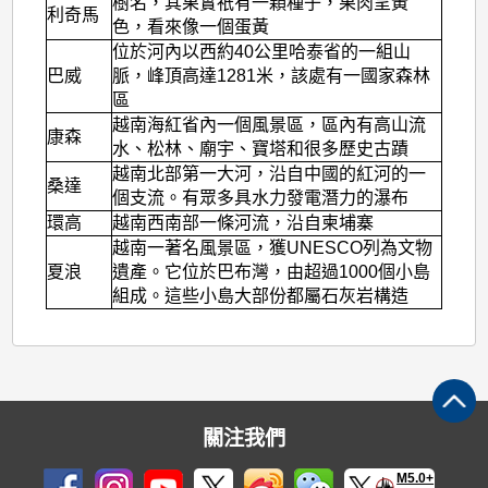
樹名，其果實祇有一顆種子，果肉呈黃
利奇馬
色，看來像一個蛋黃
位於河內以西約40公里哈泰省的一組山
巴威
脈，峰頂高達1281米，該處有一國家森林
區
越南海紅省內一個風景區，區內有高山流
康森
水、松林、廟宇、寶塔和很多歷史古蹟
越南北部第一大河，沿自中國的紅河的一
桑達
個支流。有眾多具水力發電潛力的瀑布
環高
越南西南部一條河流，沿自柬埔寨
越南一著名風景區，獲UNESCO列為文物
夏浪
遺產。它位於巴布灣，由超過1000個小島
組成。這些小島大部份都屬石灰岩構造
關注我們
M5.0+