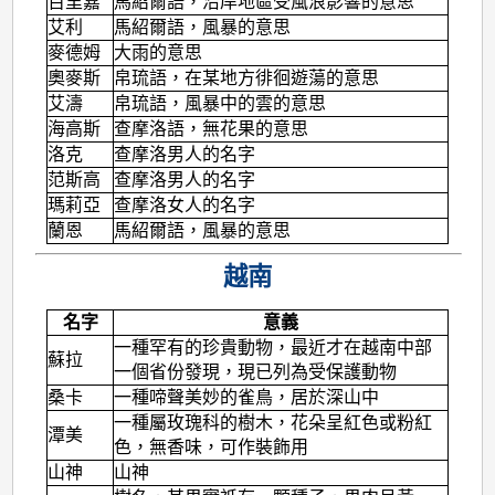
百里嘉
馬紹爾語，沿岸地區受風浪影響的意思
艾利
馬紹爾語，風暴的意思
麥德姆
大雨的意思
奧麥斯
帛琉語，在某地方徘徊遊蕩的意思
艾濤
帛琉語，風暴中的雲的意思
海高斯
查摩洛語，無花果的意思
洛克
查摩洛男人的名字
范斯高
查摩洛男人的名字
瑪莉亞
查摩洛女人的名字
蘭恩
馬紹爾語，風暴的意思
越南
名字
意義
一種罕有的珍貴動物，最近才在越南中部
蘇拉
一個省份發現，現已列為受保護動物
桑卡
一種啼聲美妙的雀鳥，居於深山中
一種屬玫瑰科的樹木，花朵呈紅色或粉紅
潭美
色，無香味，可作裝飾用
山神
山神