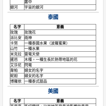
叢中
銀河
宇宙的銀河
泰國
名字
意義
玫瑰
玫瑰花
派比安
雨神
卡努
一種泰國水果（波羅蜜果）
山竹
一種水果
米克拉
雷電天使
暹芭
木槿，一種生長於熱帶地區的花
艾莎尼
閃電
韋帕
婦女的名字
妮妲
婦女的名字
博羅依
一種泰式甜品
美國
名字
意義