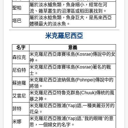
屬於淡水鱸魚類，魚身細小，經常在河
聖帕
流、雜草叢生的沼澤區或稻田裏找到。
屬於淡水鯰魚類，魚身巨大，是馬來西亞
塔巴
體積最大的淡水魚。
米克羅尼西亞
名字
意義
米克羅尼西亞庫賽埃島(Kosrae)傳說中的女
森拉克
神。
米克羅尼西亞庫賽埃島(Kosrae)著名的戰
尼伯特
士。
米克羅尼西亞波納佩島(Pohnpei)傳說中的
蘇迪羅
將領。
米克羅尼西亞特魯克群島(Chuuk)傳統的風
艾雲尼
暴之神。
米克羅尼西亞雅浦(Yap)語,一種美麗芬芳的
菲特
花朵。
米克羅尼西亞雅浦(Yap)語,"我的眼睛"的意
米娜
思，一個婦女的名字。