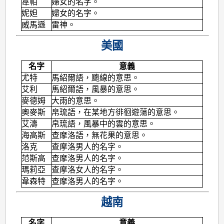
韋帕
婦女的名字。
妮妲
婦女的名字。
威馬遜
雷神。
美國
名字
意義
尤特
馬紹爾語，颮線的意思。
艾利
馬紹爾語，風暴的意思。
麥德姆
大雨的意思。
奧麥斯
帛琉語，在某地方徘徊遊蕩的意思。
艾濤
帛琉語，風暴中的雲的意思。
海高斯
查摩洛語，無花果的意思。
洛克
查摩洛男人的名字。
范斯高
查摩洛男人的名字。
瑪莉亞
查摩洛女人的名字。
韋森特
查摩洛男人的名字。
越南
名字
意義