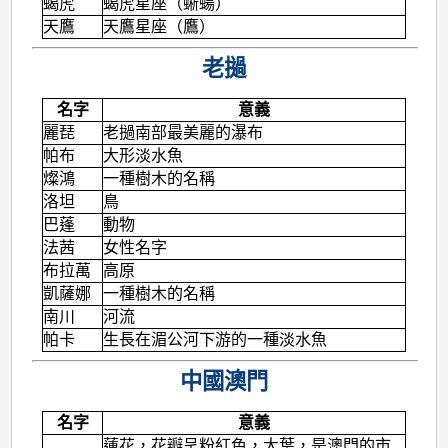
蝎虎
蝎虎星座（蜥蝪）
天鷹
天鷹星座（鷹）
老撾
名字
意義
麗琵
老撾南部最美麗的瀑布
帕布
大形淡水魚
燦鴻
一種樹木的名稱
洛坦
鳥
巴蓬
動物
法茜
女性名字
布拉萬
高原
凱薩娜
一種樹木的名稱
南川
河流
帕卡
生長在湄公河下游的一種淡水魚
中國澳門
名字
意義
蓮花，花瓣呈粉紅色，大葉，是澳門的市