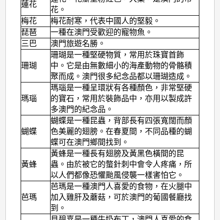
蓮花
花。
梅花
梅花耐寒，代表中國人的堅毅。
琵琶
一種在澳門受歡迎的寵物魚。
三巴
澳門旅遊名勝。
珊瑚是一種堅硬物質，常用於珠寶首飾
珊瑚
中。它是由無數細小的海產動物的骨骼積
聚而成。澳門很多紀念品都以珊瑚造成。
瑪瑙是一種呈環狀有各種顏色，非常堅硬
瑪瑙
的寶石，常用於裝飾品中，亦用以製成許
多澳門的紀念品。
蝴蝶是一種昆蟲，背部長有四張寬闊而顏
蝴蝶
色美麗的翅膀。在春夏間，不同品種的蝴
蝶可在澳門鄉間找到。
黃蜂是一種長有翅膀及黃黑色橫間的昆
黃蜂
蟲。由於被它的螫針刺中會令人疼痛，所
以人們都像恐懼颱風侵襲一樣害怕它。
芭瑪是一種澳門人喜愛的食物，在火腿中
芭瑪
加入雞肝及蘑菇，可於澳門的葡國餐廳找
到。
貝碧嘉是一種牛奶布丁，澳門人喜愛的食