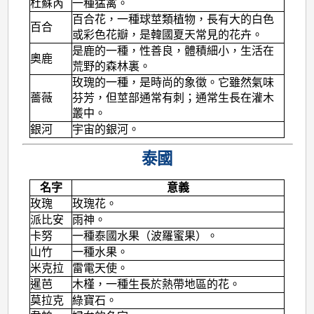
杜蘇芮
一種猛禽。
百合花，一種球莖類植物，長有大的白色
百合
或彩色花瓣，是韓國夏天常見的花卉。
是鹿的一種，性善良，體積細小，生活在
奧鹿
荒野的森林裏。
玫瑰的一種，是時尚的象徵。它雖然氣味
薔薇
芬芳，但莖部通常有刺；通常生長在灌木
叢中。
銀河
宇宙的銀河。
泰國
名字
意義
玫瑰
玫瑰花。
派比安
雨神。
卡努
一種泰國水果（波羅蜜果）。
山竹
一種水果。
米克拉
雷電天使。
暹芭
木槿，一種生長於熱帶地區的花。
莫拉克
綠寶石。