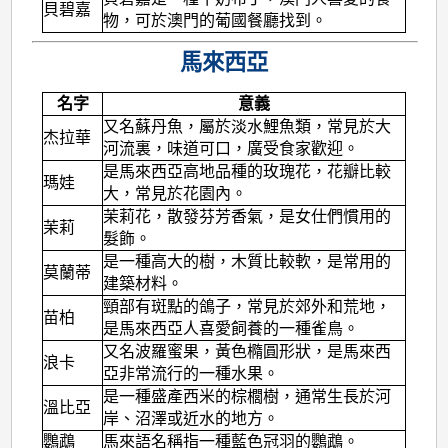
貝碧嘉
物，可於澳門的葡國餐廳找到。
馬來西亞
名字
意義
又名蘇丹魚，屬於淡水鯉魚類，常見於大
杰拉華
河流裏，味道可口，廣受食家歡迎。
是馬來西亞高地品種的玫瑰花，花瓣比較
瑪娃
大，常見於花園內。
茉莉花，散發芬芳香氣，是女仕們慣用的
茉莉
髮飾。
是一種高大的樹，木質比較軟，是常用的
莫蘭蒂
建築材料。
頸部有斑點的鴿子，常見於郊外和荒地，
苗柏
是馬來西亞人喜愛飼養的一種雀鳥。
又名波羅蜜果，黃色橢圓形狀，是馬來西
浪卡
亞非常流行的一種水果。
是一種盛產西米的棕櫚樹，通常生長於河
溫比亞
岸、沼澤或近水的地方。
鸚鵡
馬來語名稱指一種藍色冠羽的鸚鵡。