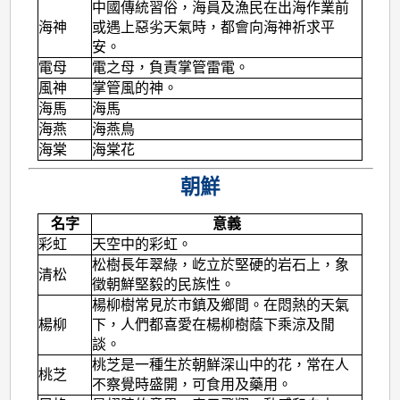
中國傳統習俗，海員及漁民在出海作業前
海神
或遇上惡劣天氣時，都會向海神祈求平
安。
電母
電之母，負責掌管雷電。
風神
掌管風的神。
海馬
海馬
海燕
海燕鳥
海棠
海棠花
朝鮮
名字
意義
彩虹
天空中的彩虹。
松樹長年翠綠，屹立於堅硬的岩石上，象
清松
徵朝鮮堅毅的民族性。
楊柳樹常見於市鎮及鄉間。在悶熱的天氣
楊柳
下，人們都喜愛在楊柳樹蔭下乘涼及閒
談。
桃芝是一種生於朝鮮深山中的花，常在人
桃芝
不察覺時盛開，可食用及藥用。