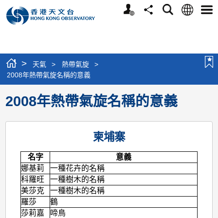
個
語
搜
分
選
人
言
尋
享
單
版
網
站
>
天氣
>
熱帶氣旋
>
2008年熱帶氣旋名稱的意義
2008年熱帶氣旋名稱的意義
柬埔寨
名字
意義
娜基莉
一種花卉的名稱
科羅旺
一種樹木的名稱
美莎克
一種樹木的名稱
羅莎
鶴
莎莉嘉
啼鳥