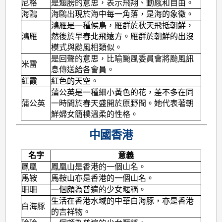
尼格
是翅膀的意思，表示飛翔、動感和自由。
海鷗
海鷗出現於海中每一角落，是海的象徵。
鴻雁是一種候鳥，雁群於秋天飛抵朝鮮，
鴻雁
然後於早春北飛遠方。雁群於朝鮮的出沒
模式與颱風相類似。
是回聲的意思，比喻颱風委員會將颱風訊
米雷
息傳送給各會員。
紅霞
紅色的天空。
蒲公英是一種細小黃色的花，差不多在同
蒲公英
一時間於春天盛開於原野間。她代表著朝
鮮婦女簡樸溫柔的性格。
中國香港
名字
意義
鳳凰
鳳凰山是香港的一個山名。
馬鞍
馬鞍山亦是香港的一個山名。
珊珊
一個頗為普遍的少女暱稱。
生活在香港水域的中華白海豚，亦是香港
白海豚
的吉祥物。