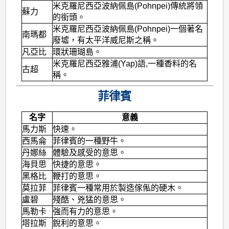
米克羅尼西亞波納佩島(Pohnpei)傳統將領
蘇力
的銜頭。
米克羅尼西亞波納佩島(Pohnpei)一個著名
南瑪都
廢墟，有太平洋威尼斯之稱。
凡亞比
環狀珊瑚島。
米克羅尼西亞雅浦(Yap)語,一種香料的名
古超
稱。
菲律賓
名字
意義
馬力斯
快速。
西馬侖
菲律賓的一種野牛。
丹娜絲
體驗及感受的意思。
海貝思
快捷的意思。
黑格比
鞭打的意思。
莫拉菲
菲律賓一種常用於製造傢俬的硬木。
盧碧
殘酷、兇猛的意思。
馬勒卡
強而有力的意思。
塔拉斯
銳利的意思。