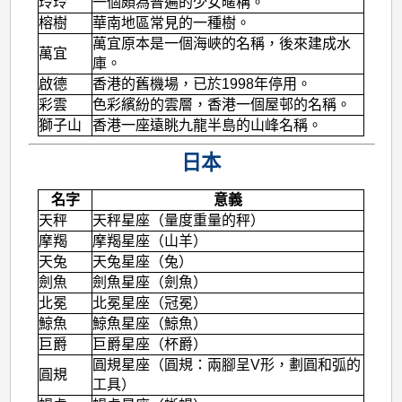
玲玲
一個頗為普遍的少女暱稱。
榕樹
華南地區常見的一種樹。
萬宜原本是一個海峽的名稱，後來建成水
萬宜
庫。
啟德
香港的舊機場，已於1998年停用。
彩雲
色彩繽紛的雲層，香港一個屋邨的名稱。
獅子山
香港一座遠眺九龍半島的山峰名稱。
日本
名字
意義
天秤
天秤星座（量度重量的秤）
摩羯
摩羯星座（山羊）
天兔
天兔星座（兔）
劍魚
劍魚星座（劍魚）
北冕
北冕星座（冠冕）
鯨魚
鯨魚星座（鯨魚）
巨爵
巨爵星座（杯爵）
圓規星座（圓規：兩腳呈V形，劃圓和弧的
圓規
工具）