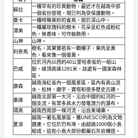
一種罕有的珍貴動物，最近才在越南中部
蘇拉
一個省份發現，現已列為受保護動物。
桑卡
一種啼聲美妙的雀鳥，居於深山中。
一種屬玫瑰科的樹木，花朵呈紅色或粉紅
潭美
色，無香味，可作裝飾用。
山神
山神。
樹名，其果實祇有一顆種子，果肉呈黃
利奇馬
色，看來像一個蛋黃。
位於河內以西約40公里哈泰省的一組山
巴威
脈，峰頂高達1281米，該處有一國家森林
區。
越南海紅省內一個風景區，區內有高山流
康森
水、松林、廟宇、寶塔和很多歷史古蹟。
越南北部第一大河，沿自中國的紅河的一
桑達
個支流。有眾多具水力發電潛力的瀑布。
環高
越南西南部一條河流，沿自柬埔寨。
越南一著名風景區，獲UNESCO列為文物
夏浪
遺產。它位於巴布灣，由超過1000個小島
組成。這些小島大部份都屬石灰岩構造。