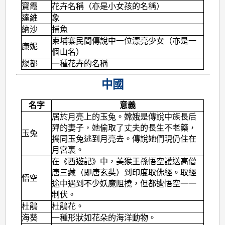
寶霞
花卉名稱（亦是小女孩的名稱）
達維
象
納沙
捕魚
柬埔寨民間傳說中一位漂亮少女（亦是一
康妮
個山名）
燦都
一種花卉的名稱
中國
名字
意義
居於月亮上的玉兔。嫦娥是傳說中族長后
羿的妻子，她偷取了丈夫的長生不老藥，
玉兔
攜同玉兔逃到月亮去。傳說她們現仍住在
月宮裏。
在《西遊記》中，美猴王孫悟空護送高僧
唐三藏（即唐玄奘）到印度取佛經。取經
悟空
途中遇到不少妖魔阻撓，但都遭悟空一一
制伏。
杜鵑
杜鵑花。
海葵
一種形狀如花朵的海洋動物。