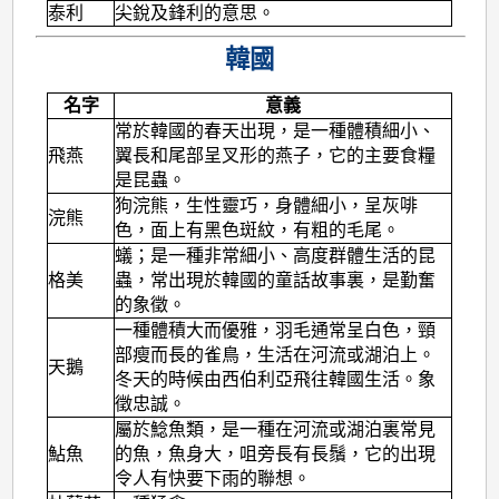
泰利
尖銳及鋒利的意思。
韓國
名字
意義
常於韓國的春天出現，是一種體積細小、
飛燕
翼長和尾部呈叉形的燕子，它的主要食糧
是昆蟲。
狗浣熊，生性靈巧，身體細小，呈灰啡
浣熊
色，面上有黑色斑紋，有粗的毛尾。
蟻；是一種非常細小、高度群體生活的昆
格美
蟲，常出現於韓國的童話故事裏，是勤奮
的象徵。
一種體積大而優雅，羽毛通常呈白色，頸
部瘦而長的雀鳥，生活在河流或湖泊上。
天鵝
冬天的時候由西伯利亞飛往韓國生活。象
徵忠誠。
屬於鯰魚類，是一種在河流或湖泊裏常見
鮎魚
的魚，魚身大，咀旁長有長鬚，它的出現
令人有快要下雨的聯想。