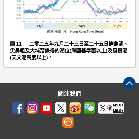
>
圖
11
圖 11 二零二五年九月二十三日至二十五日鰂魚涌、
尖鼻咀及大埔滘錄得的潮位(海圖基準面以上)及風暴潮
(天文潮高度以上)。
關注我們
M5.0+
M6.0+