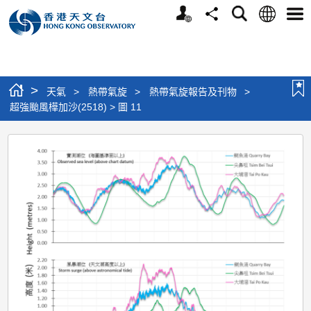
個
語
搜
分
選
人
言
尋
享
單
版
網
站
>
天氣
>
熱帶氣旋
>
熱帶氣旋報告及刊物
>
超強颱風樺加沙(2518) > 圖 11
超
強
颱
風
樺
加
沙
(2518)