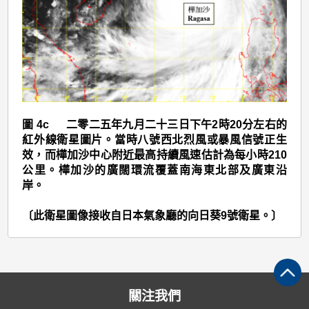
>
圖
4c
圖 4c 二零二五年九月二十三日下午2時20分左右的
紅外線衛星圖片。當時八號西北烈風或暴風信號正生
效，而樺加沙中心附近最高持續風速估計為每小時210
公里。樺加沙的廣闊環流覆蓋南海東北部及廣東沿
岸。
〔此衛星圖像接收自日本氣象廳的向日葵9號衛星。〕
關注我們