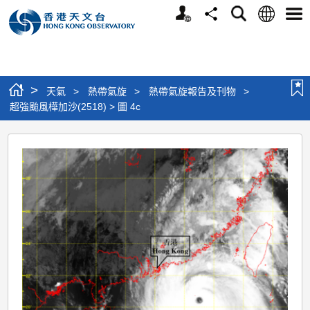
個
語
搜
分
選
人
言
尋
享
單
版
網
站
>
天氣
>
熱帶氣旋
>
熱帶氣旋報告及刊物
>
超強颱風樺加沙(2518) > 圖 4c
超
強
颱
風
樺
加
沙
(2518)