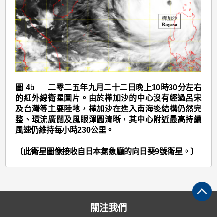
>
圖
4b
圖 4b 二零二五年九月二十二日晚上10時30分左右
的紅外線衛星圖片。由於樺加沙的中心沒有經過呂宋
及台灣等主要陸地，樺加沙在進入南海後結構仍然完
整、環流廣闊及風眼渾圓清晰，其中心附近最高持續
風速仍維持每小時230公里。
〔此衛星圖像接收自日本氣象廳的向日葵9號衛星。〕
關注我們