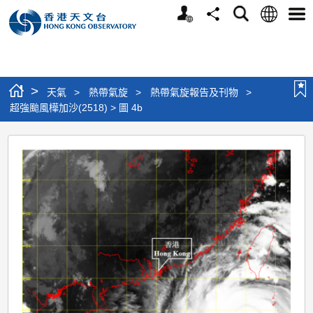
個
語
搜
分
選
人
言
尋
享
單
版
網
站
>
天氣
>
熱帶氣旋
>
熱帶氣旋報告及刊物
>
超強颱風樺加沙(2518) > 圖 4b
超
強
颱
風
樺
加
沙
(2518)