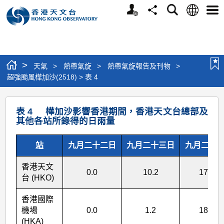
個
語
搜
分
選
人
言
尋
享
單
版
網
站
>
天氣
>
熱帶氣旋
>
熱帶氣旋報告及刊物
>
超強颱風樺加沙(2518) > 表 4
超
表 4 樺加沙影響香港期間，香港天文台總部及
強
其他各站所錄得的日雨量
颱
站
九月二十二日
九月二十三日
九月二十
風
樺
香港天文
0.0
10.2
170.1
加
台 (HKO)
沙
香港國際
(2518)
機場
0.0
1.2
188.7
(HKA)