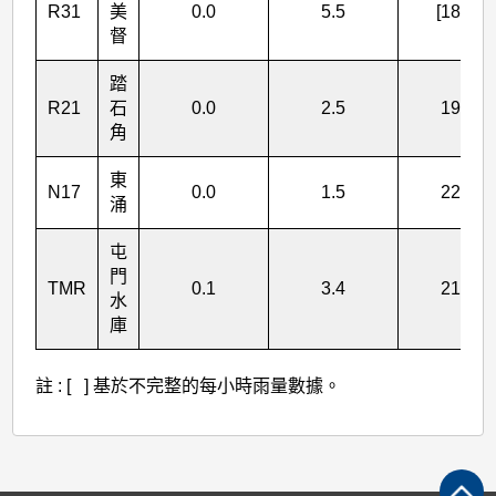
R31
美
0.0
5.5
[184.5]
督
踏
R21
石
0.0
2.5
197.5
角
東
N17
0.0
1.5
229.5
涌
屯
門
TMR
0.1
3.4
215.2
水
庫
註 : [ ] 基於不完整的每小時雨量數據。