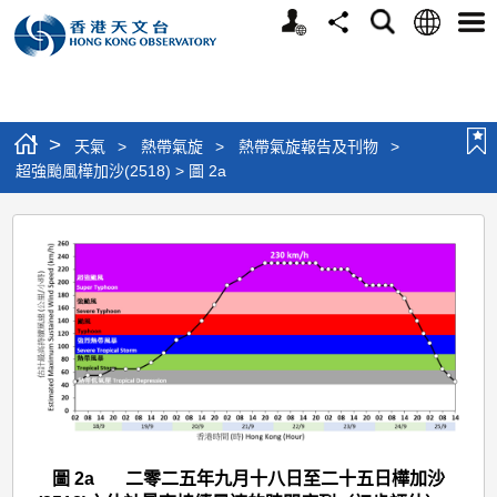
個
語
搜
分
選
人
言
尋
享
單
版
網
站
>
天氣
>
熱帶氣旋
>
熱帶氣旋報告及刊物
>
超強颱風樺加沙(2518) > 圖 2a
超
強
颱
風
樺
加
沙
(2518)
圖 2a 二零二五年九月十八日至二十五日樺加沙