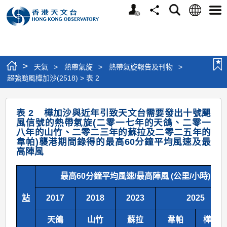
個
語
搜
分
選
人
言
尋
享
單
版
網
站
>
天氣
>
熱帶氣旋
>
熱帶氣旋報告及刊物
>
超強颱風樺加沙(2518) > 表 2
超
表 2 樺加沙與近年引致天文台需要發出十號颶
強
風信號的熱帶氣旋(二零一七年的天鴿、二零一
八年的山竹、二零二三年的蘇拉及二零二五年的
颱
韋帕)襲港期間錄得的最高60分鐘平均風速及最
風
高陣風
樺
最高60分鐘平均風速/最高陣風 (公里/小時)
加
沙
站
2017
2018
2023
2025
(2518)
天鴿
山竹
蘇拉
韋帕
樺加