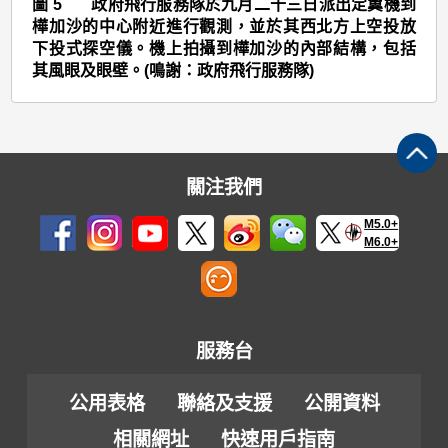
>
圖 5 政府飛行服務隊於九月二十三日派出定翼機到
樺加沙的中心附近進行觀測，並於其西北方上空投放
圖
下投式探空儀。機上拍攝到樺加沙的內部結構，包括
5
其風眼及眼壁。(鳴謝：政府飛行服務隊)
關注我們
M5.0+
M6.0+
服務台
公用表格
聯絡及支援
公開資料
相關網址
快速用戶指南