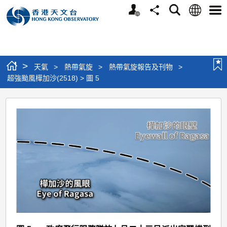
個
語
搜
分
選
人
言
尋
享
單
版
網
站
>
天氣
>
熱帶氣旋
>
熱帶氣旋報告及刊物
>
超強颱風樺加沙(2518) > 圖 5
超
強
颱
風
樺
加
沙
(2518)