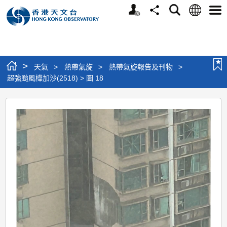
個
語
搜
分
選
人
言
尋
享
單
版
網
站
>
天氣
>
熱帶氣旋
>
熱帶氣旋報告及刊物
>
超強颱風樺加沙(2518) > 圖 18
超
強
颱
風
樺
加
沙
(2518)