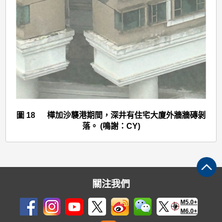
>
圖
18
圖 18 樺加沙襲港期間，深井有住宅大廈外牆牆磚剝
落。 (鳴謝：CY)
關注我們
M5.0+
M6.0+