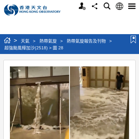
個
語
搜
分
選
人
言
尋
享
單
版
網
站
>
天氣
>
熱帶氣旋
>
熱帶氣旋報告及刊物
>
超強颱風樺加沙(2518) > 圖 28
超
強
颱
風
樺
加
沙
(2518)