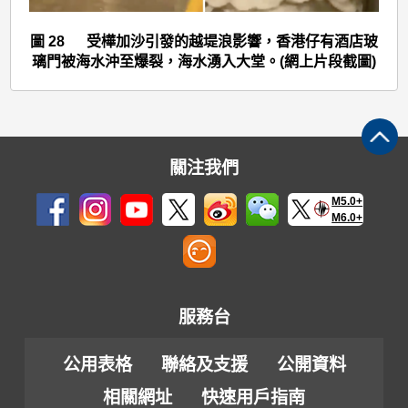
>
圖
圖 28 受樺加沙引發的越堤浪影響，香港仔有酒店玻
28
璃門被海水沖至爆裂，海水湧入大堂。(網上片段截圖)
關注我們
M5.0+
M6.0+
服務台
公用表格
聯絡及支援
公開資料
相關網址
快速用戶指南