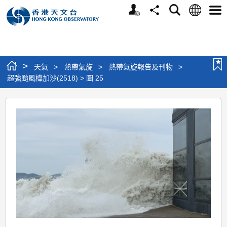
個
語
搜
分
選
人
言
尋
享
單
版
網
站
>
天氣
>
熱帶氣旋
>
熱帶氣旋報告及刊物
>
超強颱風樺加沙(2518) > 圖 25
超
強
颱
風
樺
加
沙
(2518)