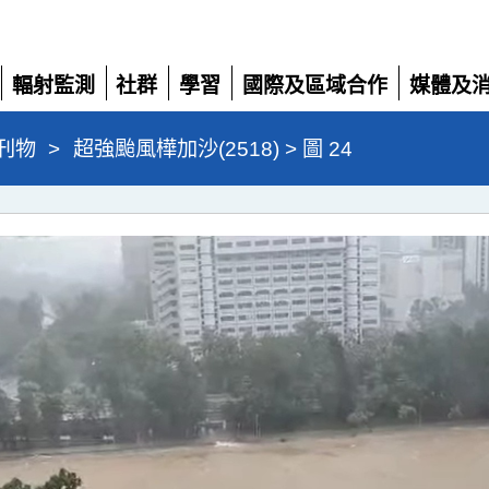
輻射監測
社群
學習
國際及區域合作
媒體及
展
展
展
展
展
開
開
開
開
開
刊物
>
超強颱風樺加沙(2518) > 圖 24