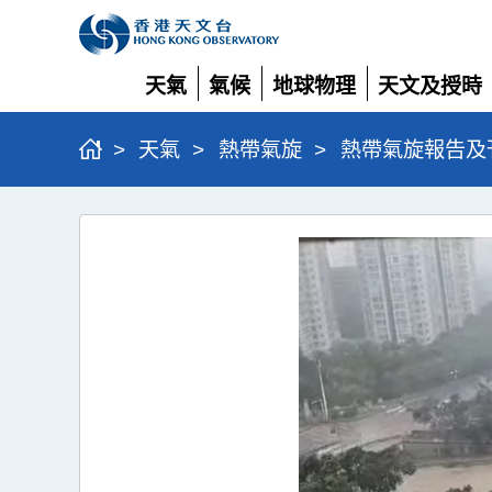
天氣
氣候
地球物理
天文及授時
展
展
展
展
開
開
開
開
>
天氣
>
熱帶氣旋
>
熱帶氣旋報告及
超
強
颱
風
樺
加
沙
(2518)