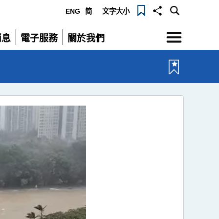
ENG
简
文字大小
選
消息
電子服務
關於我們
單
展
展
開
開