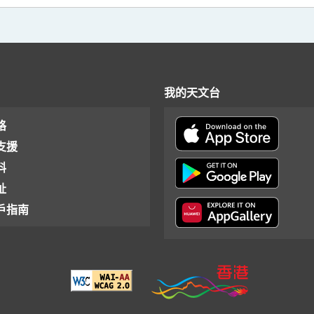
我的天文台
格
支援
料
址
戶指南