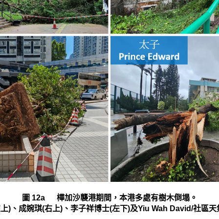
圖 12a 樺加沙襲港期間，本港多處有樹木倒塌。
)、成婉琪(右上)、李子祥博士(左下)及Yiu Wah David/社區