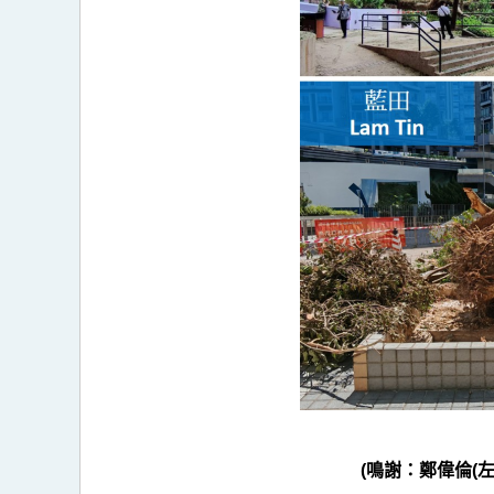
>
圖
12a
(鳴謝：鄭偉倫(左上