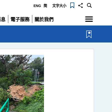
ENG
简
文字大小
選
消息
電子服務
關於我們
單
展
展
開
開