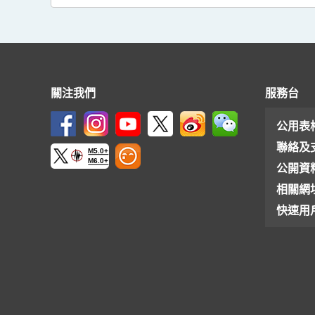
關注我們
服務台
公用表
聯絡及
M5.0+
M6.0+
公開資
相關網
快速用