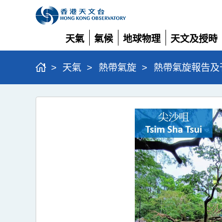
天氣
氣候
地球物理
天文及授時
展
展
展
展
開
開
開
開
>
天氣
>
熱帶氣旋
>
熱帶氣旋報告及
超
強
颱
風
樺
加
沙
(2518)