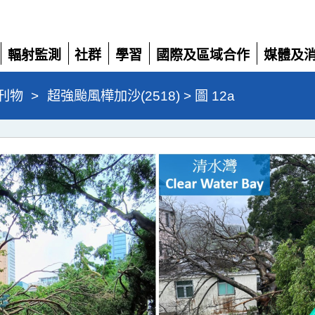
輻射監測
社群
學習
國際及區域合作
媒體及
展
展
展
展
展
開
開
開
開
開
刊物
>
超強颱風樺加沙(2518) > 圖 12a