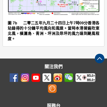
>
圖
7b
圖 7b 二零二五年九月二十四日上午7時09分香港各
站錄得的十分鐘平均風向和風速。當時本港普遍吹東
北風，橫瀾島、青洲、坪洲及昂坪的風力達到颶風程
度。
關注我們
M5.0+
M6.0+
服務台