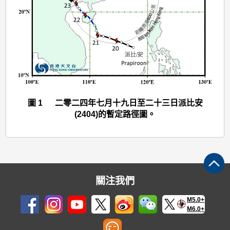
安
(2404)
>
圖
1
圖 1 二零二四年七月十九日至二十三日派比安
(2404)的暫定路徑圖。
關注我們
M5.0+
M6.0+