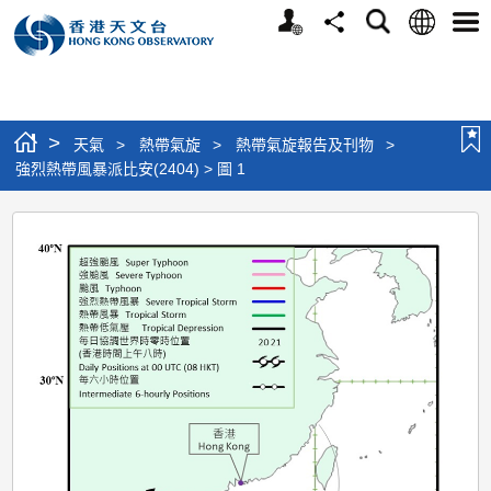
個
語
搜
分
選
人
言
尋
享
單
版
網
站
>
天氣
>
熱帶氣旋
>
熱帶氣旋報告及刊物
>
強烈熱帶風暴派比安(2404) > 圖 1
強
烈
熱
帶
風
暴
派
比