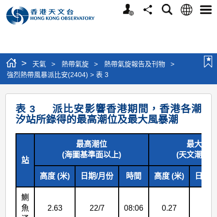
個
語
搜
分
選
人
言
尋
享
單
版
網
站
>
天氣
>
熱帶氣旋
>
熱帶氣旋報告及刊物
>
強烈熱帶風暴派比安(2404) > 表 3
強
表 3 派比安影響香港期間，香港各潮
烈
汐站所錄得的最高潮位及最大風暴潮
熱
帶
最高潮位
最大風
(海圖基準面以上)
(天文潮高度
風
站
暴
高度 (米)
日期/月份
時間
高度 (米)
日期/
派
鰂
比
魚
2.63
22/7
08:06
0.27
22/