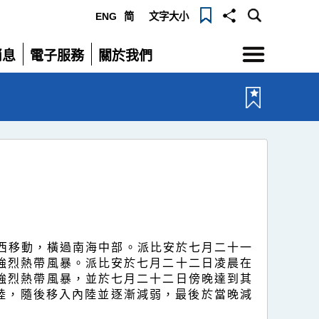
ENG
简
文字大小
選
消息
電子服務
關於我們
單
展
展
開
開
偏西移動，橫過南海中部。派比安於七月二十一
強烈熱帶風暴。派比安於七月二十二日凌晨在
強烈熱帶風暴，並於七月二十二日傍晚達到其
陸，隨後移入內陸並逐漸減弱，最後於當晚減