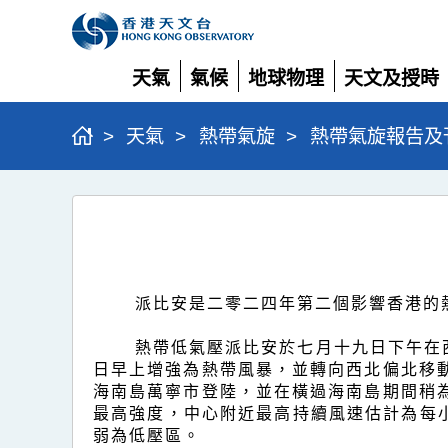
天氣
氣候
地球物理
天文及授時
展
展
展
展
開
開
開
開
>
天氣
>
熱帶氣旋
>
熱帶氣旋報告及
強
烈
熱
帶
派比安是二零二四年第二個影響香港的
風
熱帶低氣壓派比安於七月十九日下午在
暴
日早上增強為熱帶風暴，並轉向西北偏北移
派
海南島萬寧市登陸，並在橫過海南島期間稍
最高強度，中心附近最高持續風速估計為每
比
弱為低壓區。