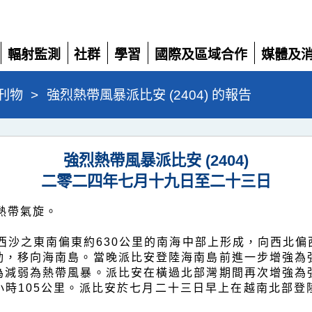
輻射監測
社群
學習
國際及區域合作
媒體及
展
展
展
展
展
開
開
開
開
開
刊物
>
強烈熱帶風暴派比安 (2404) 的報告
強烈熱帶風暴派比安 (2404)
二零二四年七月十九日至二十三日
熱帶氣旋。
西沙之東南偏東約630公里的南海中部上形成，向西北
動，移向海南島。當晚派比安登陸海南島前進一步增強為
為減弱為熱帶風暴。派比安在橫過北部灣期間再次增強為
小時105公里。派比安於七月二十三日早上在越南北部登