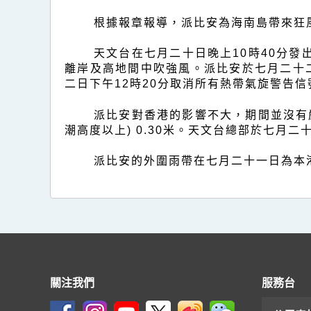
安
根據報章報導，派比安為海南島帶來狂
(2404)
的
天文台在七月二十日晚上10時40分
報
離岸及高地間中吹強風。派比安於七月二十
二日下午12時20分取消所有熱帶氣旋警告信
告
派比安對香港的影響不大，期間並沒有嚴
潮高度以上) 0.30米。天文台總部於七月二
派比安的外圍雨帶在七月二十一日為本
關注我們
服務台