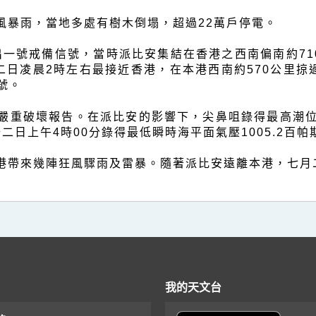
風暴雨，當地多處有樹木倒塌，超過22萬戶停電。
發出一號戒備信號，當時派比安集結在香港之西南偏南約7
二日凌晨2時左右最接近香港，在本港西南約570公里掠
號。
重破壞報告。在派比安的影響下，尖鼻咀錄得最高潮位3.
十二日上午4時00分錄得最低瞬時海平面氣壓1005.2百帕
港帶來幾陣狂風驟雨及雷暴。隨著派比安遠離本港，七月
我的天文台