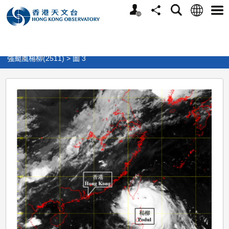
個
語
搜
分
選
人
言
尋
享
單
版
>
天氣
>
熱帶氣旋
>
熱帶氣旋報告及刊物
網
>
強颱風楊柳(2511) > 圖 3
站
強
颱
風
楊
柳
(2511)
>
圖
3