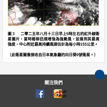
圖 3 二零二五年八月十三日早上5時左右的紅外線衛
星圖片，當時楊柳迅速增強為強颱風，並達到其最高
強度，中心附近最高持續風速估計為每小時155公里。
〔此衛星圖像接收自日本氣象廳的向日葵9號衛星。〕
關注我們
M5.0+
M6.0+