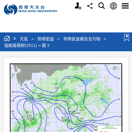
個
語
搜
分
選
人
言
尋
享
單
版
網
站
>
天氣
>
熱帶氣旋
>
熱帶氣旋報告及刊物
>
強颱風楊柳(2511) > 圖 2
強
颱
風
楊
柳
(2511)
>
圖