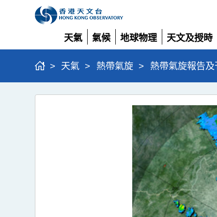
天氣
氣候
地球物理
天文及授時
展
展
展
展
開
開
開
開
>
天氣
>
熱帶氣旋
>
熱帶氣旋報告及
強
颱
風
楊
柳
(2511)
>
圖