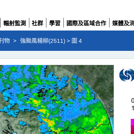
輻射監測
社群
學習
國際及區域合作
媒體及
展
展
展
展
展
開
開
開
開
開
刊物
>
強颱風楊柳(2511) > 圖 4