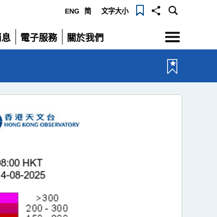
ENG
简
文字大小
選
消息
電子服務
關於我們
單
展
展
開
開