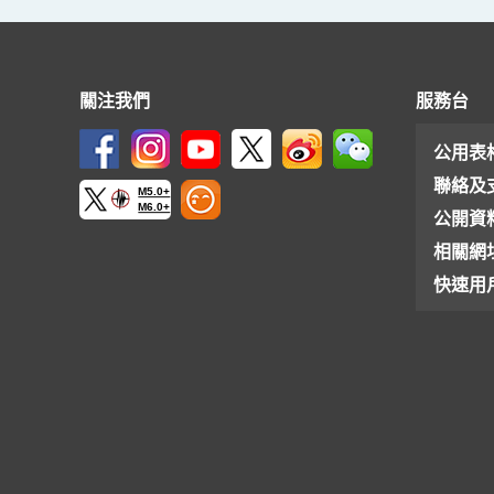
關注我們
服務台
公用表
聯絡及
M5.0+
M6.0+
公開資
相關網
快速用