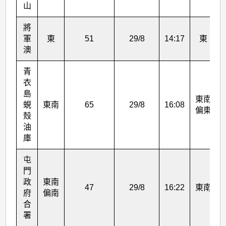
山
將
軍
東
51
29/8
14:17
東
澳
青
衣
島
東南
蜆
東南
65
29/8
16:08
偏東
殼
油
庫
屯
門
政
東南
47
29/8
16:22
東南
府
偏南
合
署