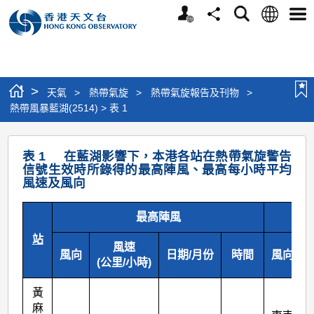
個
語
搜
分
選
人
言
尋
享
單
版
網
站
>
天氣
>
熱帶氣旋
>
熱帶氣旋報告及刊物
>
熱帶風暴藍湖(2514) > 表 1
熱
表 1 在藍湖影響下，本港各站在熱帶氣旋警告
帶
信號生效時所錄得的最高陣風、最高每小時平均
風速及風向
風
暴
最高陣風
藍
站
風速
湖
風向
日期/月份
時間
風向
(公里/小時)
(2514)
>
黃
麻