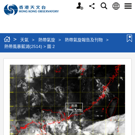
個
語
搜
分
選
人
言
尋
享
單
版
網
站
>
天氣
>
熱帶氣旋
>
熱帶氣旋報告及刊物
>
熱帶風暴藍湖(2514) > 圖 2
熱
帶
風
暴
藍
湖
(2514)
>