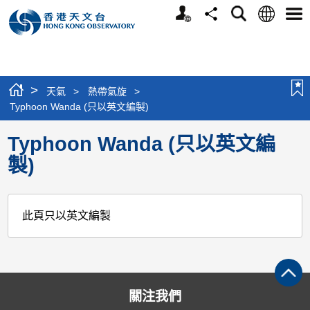
個
語
搜
分
選
人
言
尋
享
單
版
網
站
>
天氣
>
熱帶氣旋
>
Typhoon Wanda (只以英文編製)
Typhoon Wanda (只以英文編
製)
此頁只以英文編製
關注我們