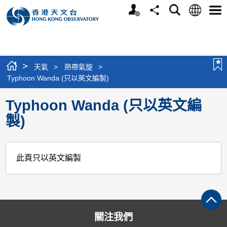
個
語
搜
分
選
人
言
尋
享
單
版
網
站
>
天氣
>
熱帶氣旋
>
Typhoon Wanda (只以英文編製)
Typhoon Wanda (只以英文編
製)
此頁只以英文編製
關注我們