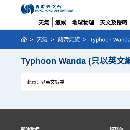
天氣
氣候
地球物理
天文及授時
展
展
展
展
開
開
開
開
>
天氣
>
熱帶氣旋
>
Typhoon Wan
Typhoon Wanda (只以英文
此頁只以英文編製
關注我們
服務台