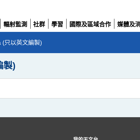
輻射監測
社群
學習
國際及區域合作
媒體及
展
展
展
展
展
開
開
開
開
開
da (只以英文編製)
編製)
我的天文台