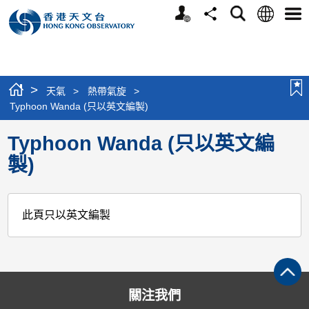
個
語
搜
分
選
人
言
尋
享
單
版
網
站
>
天氣
>
熱帶氣旋
>
Typhoon Wanda (只以英文編製)
Typhoon Wanda (只以英文編
製)
此頁只以英文編製
關注我們