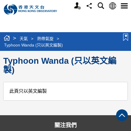
個
語
搜
分
選
人
言
尋
享
單
版
網
站
>
天氣
>
熱帶氣旋
>
Typhoon Wanda (只以英文編製)
Typhoon Wanda (只以英文編
製)
此頁只以英文編製
關注我們