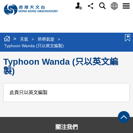
個
語
搜
分
選
人
言
尋
享
單
版
網
站
>
天氣
>
熱帶氣旋
>
Typhoon Wanda (只以英文編製)
Typhoon Wanda (只以英文編
製)
此頁只以英文編製
關注我們