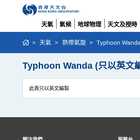
天氣
氣候
地球物理
天文及授時
展
展
展
展
開
開
開
開
>
天氣
>
熱帶氣旋
>
Typhoon Wan
Typhoon Wanda (只以英文
此頁只以英文編製
關注我們
服務台