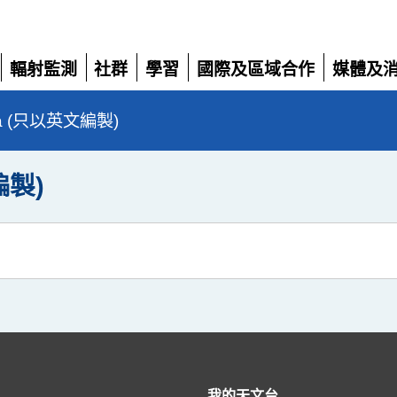
輻射監測
社群
學習
國際及區域合作
媒體及
展
展
展
展
展
開
開
開
開
開
da (只以英文編製)
編製)
我的天文台