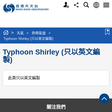
個
語
搜
分
選
人
言
尋
享
單
版
網
站
>
天氣
>
熱帶氣旋
>
Typhoon Shirley (只以英文編製)
Typhoon Shirley (只以英文編
製)
此頁只以英文編製
關注我們