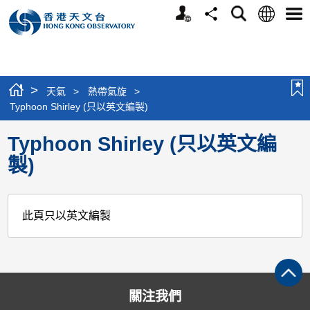
個
語
搜
分
選
人
言
尋
享
單
版
網
站
>
天氣
>
熱帶氣旋
>
Typhoon Shirley (只以英文編製)
Typhoon Shirley (只以英文編
製)
此頁只以英文編製
關注我們