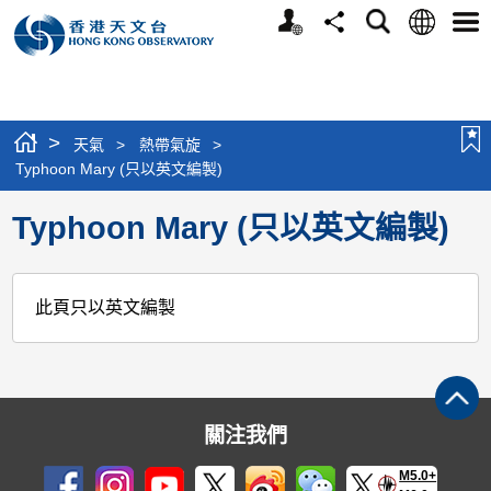
個
語
搜
分
選
人
言
尋
享
單
版
網
站
>
天氣
>
熱帶氣旋
>
Typhoon Mary (只以英文編製)
Typhoon Mary (只以英文編製)
此頁只以英文編製
關注我們
M5.0+