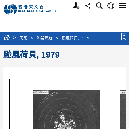
個
語
搜
分
選
人
言
尋
享
單
版
網
站
>
天氣
>
熱帶氣旋
>
颱風荷貝, 1979
颱風荷貝, 1979