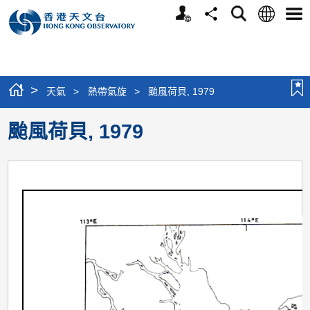
個
語
搜
分
選
人
言
尋
享
單
版
網
站
>
天氣
>
熱帶氣旋
>
颱風荷貝, 1979
颱風荷貝, 1979