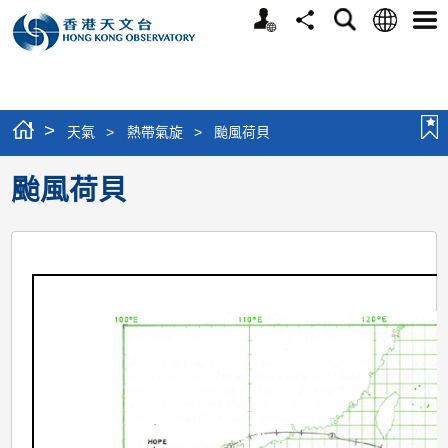
個
語
搜
分
選
人
言
尋
享
單
版
網
站
>
天氣
>
熱帶氣旋
>
颱風荷貝
颱風荷貝