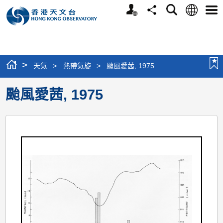
個
語
搜
分
選
人
言
尋
享
單
版
網
站
>
天氣
>
熱帶氣旋
>
颱風愛茜, 1975
颱風愛茜, 1975